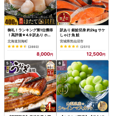
御礼！ランキング第1位獲得
訳あり 銀鮭切身 約2kg サケ
！高評価★4.9 訳あり ホタ
しゃけ 魚 鮭
テ 400g（ほたて 帆立 貝柱
北海道別海町
宮城県気仙沼市
冷凍 ）
(2893)
(2511)
8,000
12,500