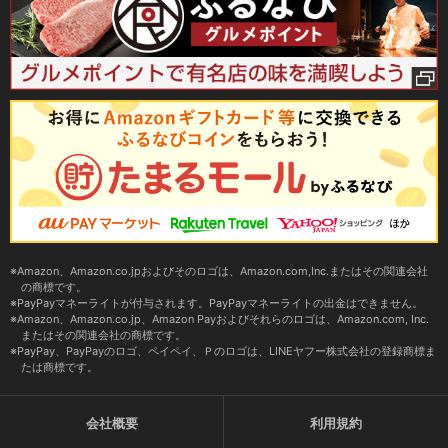
Amazon、Amazon.co.jpおよびそのロゴは、Amazon.com,Inc.またはその関連会社
の商標です。
PayPayマネーライトが付与されます。PayPayマネーライトの出金はできません。
Amazon、Amazon.co.jp、Amazon Payおよびそれらのロゴは、Amazon.com, Inc.
またはその関連会社の商標です。
PayPay、PayPayのロゴ、ペイペイ、Ｐのロゴは、LINEヤフー株式会社の登録商標ま
たは商標です。
会社概要
利用規約