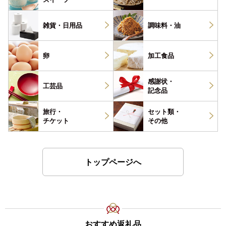
雑貨・
日用品
調味料・
油
卵
加工食品
感謝状・
工芸品
記念品
旅行・
セット類・
チケット
その他
トップページへ
おすすめ返礼品