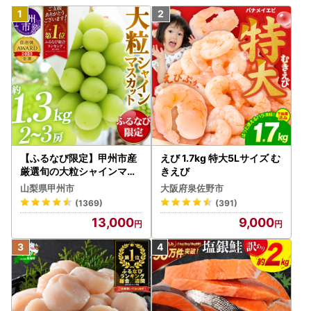
【ふるなび限定】甲州市産
えび 1.7kg 特大5Lサイズ む
厳選旬の大粒シャインマス
きえび
カット 約1.3kg 2～3房【2
山梨県甲州市
大阪府泉佐野市
026年発送】（MG）B12-
(1369)
(391)
472 FN-Limited-VO シャ
13,000
9,000
インマスカット フルーツ