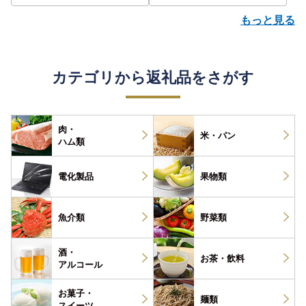
もっと見る
カテゴリから返礼品をさがす
肉・
米・パン
ハム類
電化製品
果物類
魚介類
野菜類
酒・
お茶・
飲料
アルコール
お菓子・
麺類
スイーツ