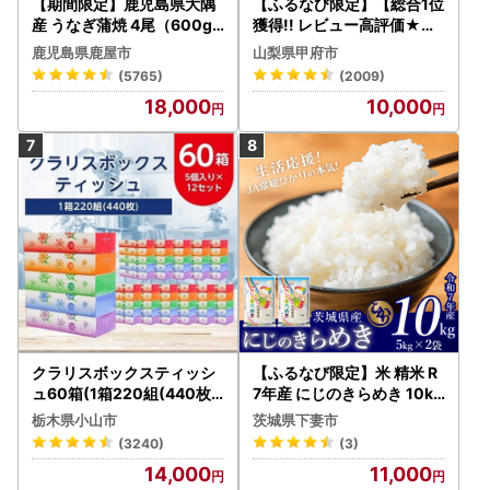
【期間限定】鹿児島県大隅
【ふるなび限定】【総合1位
産 うなぎ蒲焼 4尾（600g
獲得!! レビュー高評価★】
） KN007-004-04-cp18
〈2026年度配送分〉山梨
鹿児島県鹿屋市
山梨県甲府市
うなぎ 鰻 魚 惣菜 総菜
県産 シャインマスカット 2
(5765)
(2009)
～3房（1.0kg以上）シャイ
18,000
10,000
ン フルーツ FN-Limited-S
P
クラリスボックスティッシ
【ふるなび限定】米 精米 R
ュ60箱(1箱220組(440枚))
7年産 にじのきらめき 10kg
(5個入り×12セット)【配送
10月 FN-Limited-PR
栃木県小山市
茨城県下妻市
不可地域：離島・沖縄県】
(3240)
(3)
【1256759】
14,000
11,000