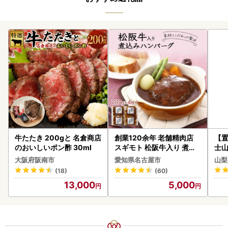
牛たたき 200gと 名倉商店
創業120余年 老舗精肉店
【置
のおいしいポン酢 30ml
スギモト 松阪牛入り 煮込
士山
み ハンバーグ 110g×4枚
180
大阪府阪南市
愛知県名古屋市
山梨
惣菜 お取り寄せ グルメ ハ
(18)
(60)
ンバーグ 冷凍
13,000
5,000