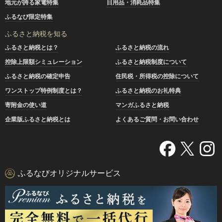
地元が誇る家電特集
日用品・消耗品特集
ふるなび限定特集
ふるさと納税を知る
ふるさと納税とは？
ふるさと納税の流れ
控除上限額シミュレーション
ふるさと納税制度について
ふるさと納税の確定申告
住民税・所得税の控除について
ワンストップ特例制度とは？
ふるさと納税のお礼特典
寄附金の使い道
マンガふるさと納税
企業版ふるさと納税とは
よくあるご質問・お問い合わせ
ふるなびオリジナルサービス