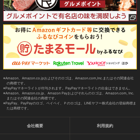
Amazon、Amazon.co.jpおよびそのロゴは、Amazon.com,Inc.またはその関連会社
の商標です。
PayPayマネーライトが付与されます。PayPayマネーライトの出金はできません。
Amazon、Amazon.co.jp、Amazon Payおよびそれらのロゴは、Amazon.com, Inc.
またはその関連会社の商標です。
PayPay、PayPayのロゴ、ペイペイ、Ｐのロゴは、LINEヤフー株式会社の登録商標ま
たは商標です。
会社概要
利用規約