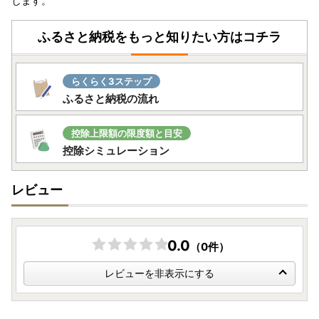
します。
ワンストップ特例申請書は、ダウンロードも可能です。お急
ぎの場合にはダウンロードください。
ふるさと納税をもっと知りたい方はコチラ
■ワンストップ特例申請書提出先
らくらく3ステップ
〒811-2292
ふるさと納税の流れ
福岡県糟屋郡志免町志免中央1丁目1番1号
志免町役場 ふるさと納税担当
控除上限額の限度額と目安
TEL：092-935-1854
控除シミュレーション
■オンラインワンストップ申請について
レビュー
志免町へのワンストップ申請は、オンライン申請も可能で
す。
複数自治体の寄附もまとめて申請ができ、変更届もオンライ
0.0
ン上で完結します。ぜひご活用ください。
（0件）
レビューを非表示にする
●自治体マイページ
https://mypg.jp/