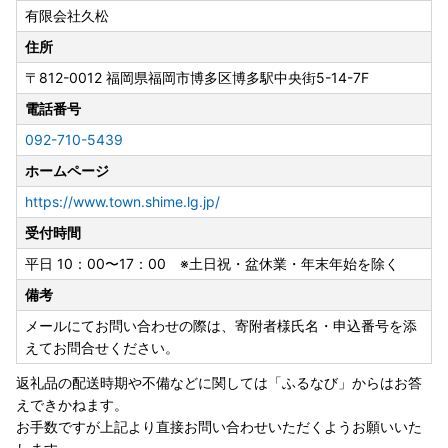
8月13日（木）～8月16日（日）
有限会社久松
---------------------
住所
事務所移転に伴う休業日
〒812-0012
福岡県福岡市博多区博多駅中央街5-14-7F
8月24日（月）・8月25日（火）
電話番号
※寄附申込は上記期間も受け付けております。
092-710-5439
◆お問い合わせは窓口対応日に順次ご返信いたします。
ホームページ
◆事務所移転に伴う休業日（8月24日・25日）にお急ぎのご
用件がございましたら、志免町役場（TEL：092-935-185
https://www.town.shime.lg.jp/
4）までご連絡ください。
受付時間
◆返礼品の発送については、各ページの記載内容をご確認く
平日 10：00〜17：00 ※土日祝・盆休業・年末年始を除く
ださい。
◆返礼品ページに記載の納期よりお時間をいただく場合がご
備考
ざいます。
メールにてお問い合わせの際は、寄附者様氏名・申込番号を添
【窓口対応日：土日祝除く平日10時～17時】
えてお問合せください。
返礼品の配送時期や不備などに関しては「ふるなび」からはお答
---------------------
えできかねます。
お手数ですが上記より直接お問い合わせいただくようお願いいた