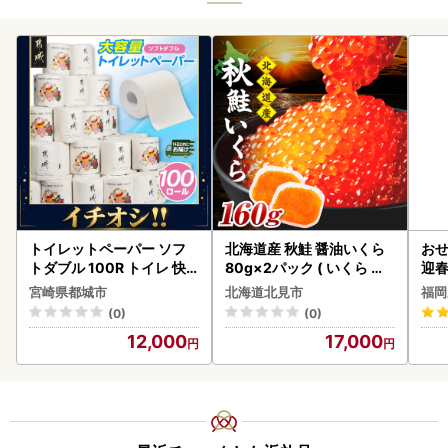
トイレットペーパー ソフ
北海道産 秋鮭 醤油いくら
おせ
トダブル 100R トイレ 快
80g×2パック ( いくら イ
迎
速〔12-I5-TP100-R〕
クラ 魚卵 鮭 サケ さけ 鮭い
宮崎県都城市
北海道北見市
福岡
くら 醤油漬け パック 北海
(0)
(0)
道産 ふるさと納税 秋鮭 )【
12,000
17,000
233-0002】