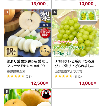
13,000
10,000
インマスカット フルーツ
ン フルーツ FN-Limited-S
P
訳あり梨 豊水 約5㎏ 梨 なし
★TBSテレビ系列「ひるお
フルーツ FN-Limited-PR
び」で取り上げられました
！★＜2026年発送先行予
長野県豊丘村
山梨県南アルプス市
約＞絶品！南アルプス市産
(28)
(1112)
シャインマスカット1.2kg A
12,500
10,000
LPAA003 | 人気 山梨産 高
評価 ランキング おすすめ |