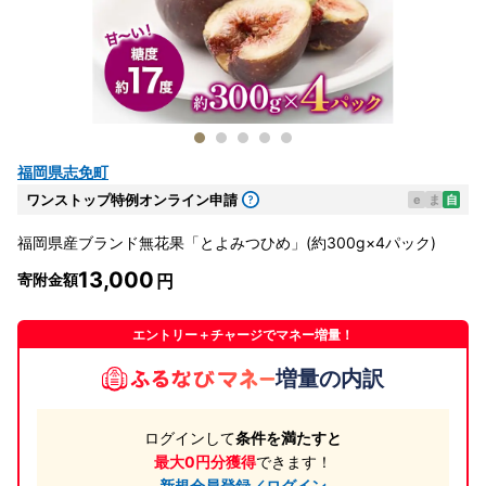
福岡県志免町
ワンストップ特例オンライン申請
e
ま
自
福岡県産ブランド無花果「とよみつひめ」(約300g×4パック)
13,000
寄附金額
エントリー＋チャージでマネー増量！
増量の内訳
ログインして
条件を満たすと
最大0円分獲得
できます！
新規会員登録／ログイン