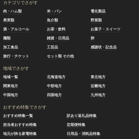
カテゴリでさがす
肉・ハム類
米・パン
電化製品
果実類
魚介類
野菜類
酒・アルコール
お茶・飲料
お菓子・スイーツ
麺類
雑貨・日用品
卵
加工食品
工芸品
感謝状・記念品
旅行・チケット
セット類 その他
地域でさがす
地域一覧
北海道地方
東北地方
関東地方
中部地方
近畿地方
中国地方
四国地方
九州地方
おすすめ特集でさがす
おすすめ特集一覧
訳あり返礼品特集
担当者おすすめ特集
定期便特集
地元が誇る家電特集
日用品・消耗品特集