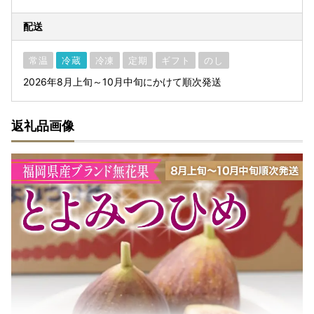
配送
常温
冷蔵
冷凍
定期
ギフト
のし
2026年8月上旬～10月中旬にかけて順次発送
返礼品画像