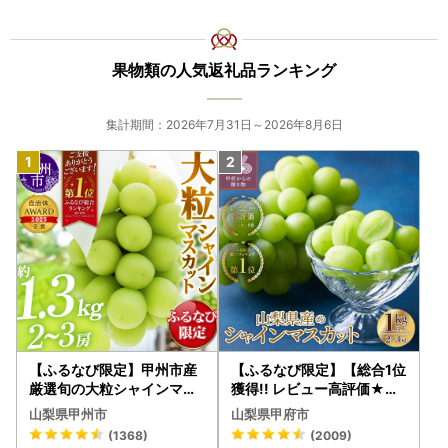
■注意事項
・年末にお申込みの方は、状況によって1月1日以降の発送と
なります。
果物類の人気返礼品ランキング
・ワンストップ特例申請書の提出期日までに間に合わなかっ
た場合、別途確定申告が必要になりますのでご注意くださ
い。
集計期間：2026年7月31日～2026年8月6日
【ふるなび限定】甲州市産
【ふるなび限定】【総合1位
厳選旬の大粒シャインマス
獲得!! レビュー高評価★】
カット 約1.3kg 2～3房【2
〈2026年度配送分〉山梨
山梨県甲州市
山梨県甲府市
026年発送】（MG）B12-
県産 シャインマスカット 2
(1368)
(2009)
472 FN-Limited-VO シャ
～3房（1.0kg以上）シャイ