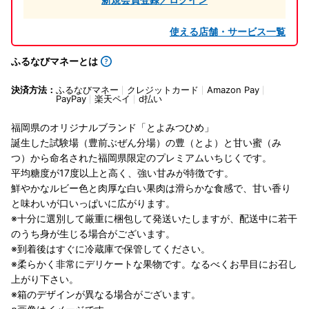
使える店舗・サービス一覧
ふるなびマネーとは
決済方法：
ふるなびマネー
クレジットカード
Amazon Pay
PayPay
楽天ペイ
d払い
福岡県のオリジナルブランド「とよみつひめ」
誕生した試験場（豊前ぶぜん分場）の豊（とよ）と甘い蜜（み
つ）から命名された福岡県限定のプレミアムいちじくです。
平均糖度が17度以上と高く、強い甘みが特徴です。
鮮やかなルビー色と肉厚な白い果肉は滑らかな食感で、甘い香り
と味わいが口いっぱいに広がります。
※十分に選別して厳重に梱包して発送いたしますが、配送中に若干
のうち身が生じる場合がございます。
※到着後はすぐに冷蔵庫で保管してください。
※柔らかく非常にデリケートな果物です。なるべくお早目にお召し
上がり下さい。
※箱のデザインが異なる場合がございます。