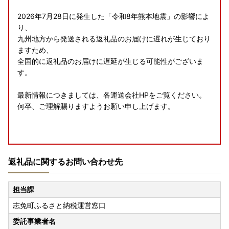
2026年7月28日に発生した「令和8年熊本地震」の影響によ
り、
九州地方から発送される返礼品のお届けに遅れが生じており
ますため、
全国的に返礼品のお届けに遅延が生じる可能性がございま
す。
最新情報につきましては、各運送会社HPをご覧ください。
何卒、ご理解賜りますようお願い申し上げます。
8月の休業案内
返礼品に関するお問い合わせ先
誠に勝手ながら、以下の期間、お問い合わせへの返信・返礼
品の発送手配を休止いたします。
担当課
ご不便をおかけしますが、何卒ご了承くださいませ。
志免町ふるさと納税運営窓口
夏季休業日
委託事業者名