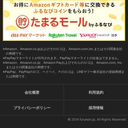
Amazon、Amazon.co.jpおよびそのロゴは、Amazon.com,Inc.またはその関連会社
の商標です。
PayPayマネーライトが付与されます。PayPayマネーライトの出金はできません。
Amazon、Amazon.co.jp、Amazon Payおよびそれらのロゴは、Amazon.com, Inc.
またはその関連会社の商標です。
PayPay、PayPayのロゴ、ペイペイ、Ｐのロゴは、LINEヤフー株式会社の登録商標ま
たは商標です。
会社概要
利用規約
プライバシーポリシー
採用情報
© 2014 furunavi.jp, All Rights Reserved.