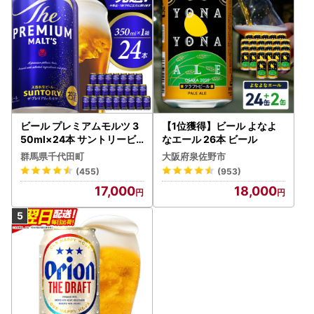
ビール プレミアムモルツ 3
【1位獲得】ビール よなよ
50ml×24本 サントリービ
なエール 26本 ビール
ール
群馬県千代田町
大阪府泉佐野市
(455)
(953)
17,000
18,000