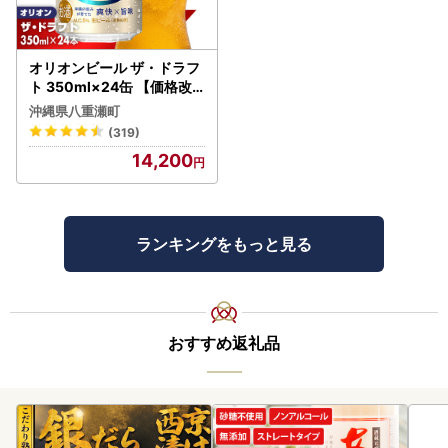
オリオンビール ザ・ドラフ
ト 350ml×24缶 【価格改
定YI】
沖縄県八重瀬町
(319)
14,200
ランキングをもっと見る
おすすめ返礼品