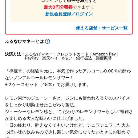
ログインして
条件を満たすと
最大0円分獲得
できます！
新規会員登録／ログイン
使える店舗・サービス一覧
ふるなびマネーとは
決済方法：
ふるなびマネー
クレジットカード
Amazon Pay
PayPay
楽天ペイ
d払い
銀行振込
郵便振替
「檸檬堂」の経験を元に、本気で作ったアルコール0.00％の酔わ
ないノンアルコールレモンサワー！
※２ケースセット（48本）でお届けします。
レモン果汁のジューシーさと、ジンにも使われる香りのスパイス
をしっかり馴染ませたこだわり製法。
ジューシーなレモン感と、“こだわりのレモンサワーらしい”複雑さ
が楽しめる大人な味わいに仕上げました。
一日の終わり、酔えなくてもいいけれど、シュワシュワした大人
っぽい味の飲みもので少し楽しい気分になりたいときにお勧めで