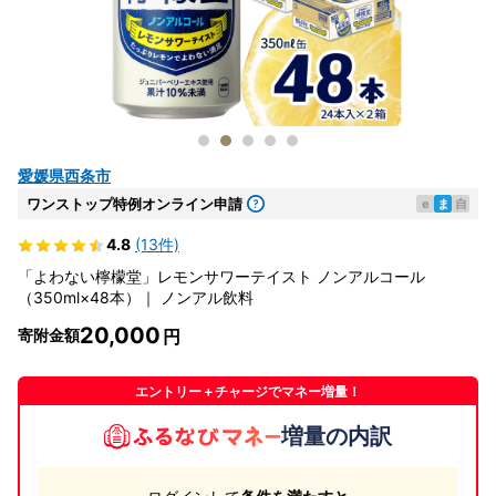
愛媛県西条市
ワンストップ特例オンライン申請
e
ま
自
4.8
(13件)
「よわない檸檬堂」レモンサワーテイスト ノンアルコール
（350ml×48本）｜ ノンアル飲料
20,000
寄附金額
エントリー＋チャージでマネー増量！
増量の内訳