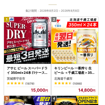
集計期間：2026年8月2日～2026年8月8日
アサヒ ビール スーパードラ
キリンビール 一番搾り 生
イ 350ml×24本 (1ケース)
ビール ＜千歳工場産＞350
究極の辛口 ＜茨城工場＞ 缶
ml（24本）
茨城県守谷市
北海道千歳市
ビール Asahi superDRY お
(1879)
(1098)
酒
15,000
14,800