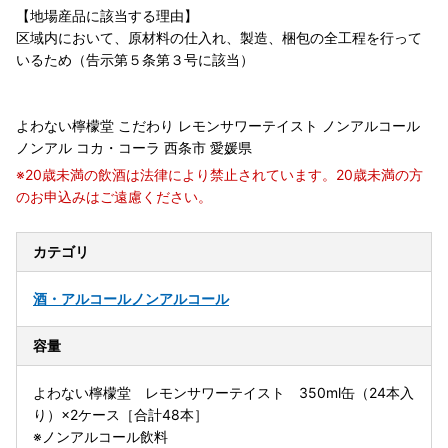
【地場産品に該当する理由】
区域内において、原材料の仕入れ、製造、梱包の全工程を行って
いるため（告示第５条第３号に該当）
よわない檸檬堂 こだわり レモンサワーテイスト ノンアルコール
ノンアル コカ・コーラ 西条市 愛媛県
※20歳未満の飲酒は法律により禁止されています。20歳未満の方
のお申込みはご遠慮ください。
カテゴリ
酒・アルコール
ノンアルコール
容量
よわない檸檬堂 レモンサワーテイスト 350ml缶（24本入
り）×2ケース［合計48本］
※ノンアルコール飲料