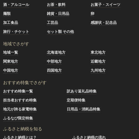
酒・アルコール
お茶・飲料
お菓子・スイーツ
麺類
雑貨・日用品
卵
加工食品
工芸品
感謝状・記念品
旅行・チケット
セット類 その他
地域でさがす
地域一覧
北海道地方
東北地方
関東地方
中部地方
近畿地方
中国地方
四国地方
九州地方
おすすめ特集でさがす
おすすめ特集一覧
訳あり返礼品特集
担当者おすすめ特集
定期便特集
地元が誇る家電特集
日用品・消耗品特集
ふるなび限定特集
ふるさと納税を知る
ふるさと納税とは？
ふるさと納税の流れ