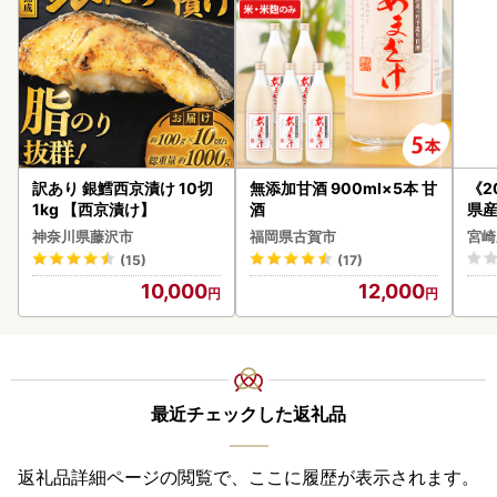
訳あり 銀鱈西京漬け 10切
無添加甘酒 900ml×5本 甘
《2
1kg 【西京漬け】
酒
県産
セッ
神奈川県藤沢市
福岡県古賀市
宮崎
(15)
(17)
10,000
12,000
最近チェックした返礼品
返礼品詳細ページの閲覧で、ここに履歴が表示されます。