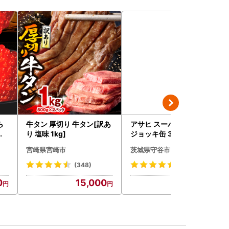
ら
牛タン 厚切り 牛タン[訳あ
アサヒ スーパードライ 生
イ
り 塩味 1kg]
ジョッキ缶 340ml × 24本
鮭い
(1ケース) ＜茨城工場＞ 缶
宮崎県宮崎市
茨城県守谷市
海
ビール お酒 Asahi 守谷市
)【
(348)
(302)
0
15,000
15,000