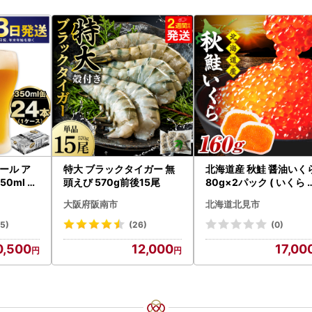
ール ア
特大 ブラックタイガー 無
北海道産 秋鮭 醤油いく
0ml 24
頭えび 570g前後15尾
80g×2パック ( いくら 
asashi
クラ 魚卵 鮭 サケ さけ 
大阪府阪南市
北海道北見市
くら 醤油漬け パック 北
道産 ふるさと納税 秋鮭 
15)
(26)
(0)
233-0002】
0,500
12,000
17,00