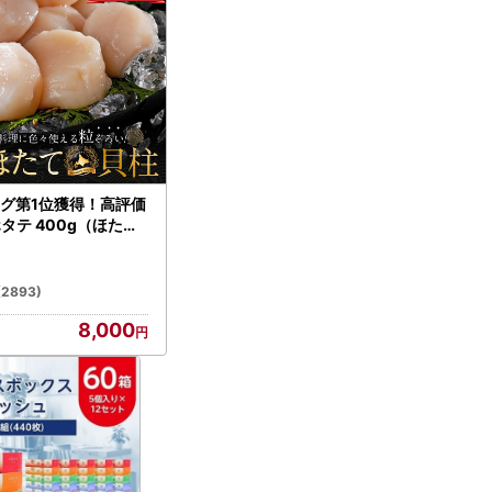
グ第1位獲得！高評価
ホタテ 400g（ほたて
）
(2893)
8,000