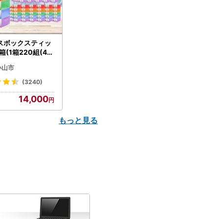
スボックスティッ
箱(1箱220組(44
(5個入り×12セッ
小山市
配送不可地域：離島
】【1256759】
(3240)
14,000
もっと見る