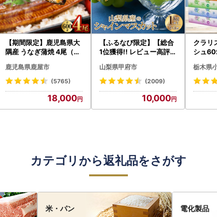
【期間限定】鹿児島県大
【ふるなび限定】【総合
クラリ
隅産 うなぎ蒲焼 4尾（60
1位獲得!! レビュー高評価
シュ60
0g） KN007-004-04-
★】〈2026年度配送分
0枚))
鹿児島県鹿屋市
山梨県甲府市
栃木県
cp18 うなぎ 鰻 魚 惣菜 総
〉山梨県産 シャインマス
ト)【
菜
カット 2～3房（1.0kg以
・沖縄県
(5765)
(2009)
上）シャイン フルーツ F
18,000
10,000
N-Limited-SP
カテゴリから返礼品をさがす
米・パン
電化製品