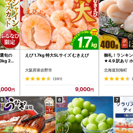
選旬の
えび 1.7kg 特大5Lサイズ むきえび
御礼！ランキン
kg 2
★4.9 訳あり 
B12-
帆立 貝柱 冷凍 
大阪府泉佐野市
北海道別海町
インマス
(391)
,000
9,000