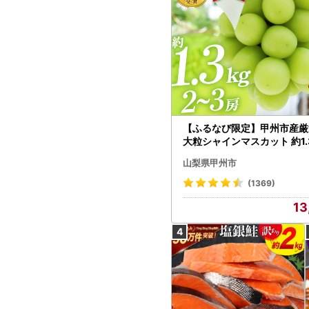
【ふるなび限定】甲州市産厳
大粒シャインマスカット 約1.3
～3房【2026年発送】（MG）
山梨県甲州市
472 FN-Limited-VO シャ
カット フルーツ
(1369)
13