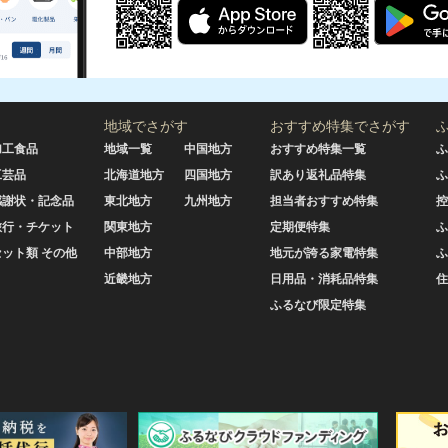
地域でさがす
おすすめ特集でさがす
加工食品
地域一覧
中国地方
おすすめ特集一覧
ふ
工芸品
北海道地方
四国地方
訳あり返礼品特集
ふ
感謝状・記念品
東北地方
九州地方
担当者おすすめ特集
控
旅行・チケット
関東地方
定期便特集
ふ
セット類 その他
中部地方
地元が誇る家電特集
ふ
近畿地方
日用品・消耗品特集
住
ふるなび限定特集