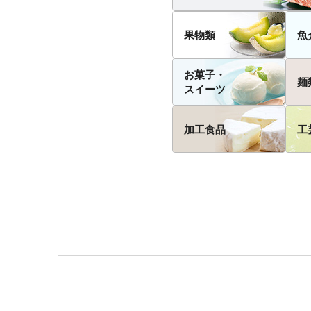
果物類
魚
お菓子・
麺
スイーツ
加工食品
工