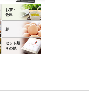
お茶・
飲料
卵
セット類・
その他