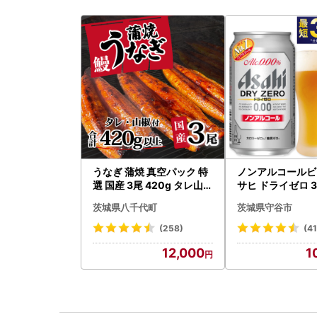
うなぎ 蒲焼 真空パック 特
ノンアルコールビ
選 国産 3尾 420g タレ山椒
サヒ ドライゼロ 35
付き うな重 ひつまぶし 訳
本 ノンアル ビール 
茨城県八千代町
茨城県守谷市
あり 茨城 ウナギ 鰻 個包装
守谷市
人気 美味しい 小分け 八千
(258)
(4
代町
12,000
1