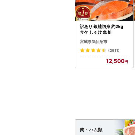
訳あり 銀鮭切身 約2kg
サケ しゃけ 魚 鮭
宮城県気仙沼市
(2511)
12,500
肉・
ハム類