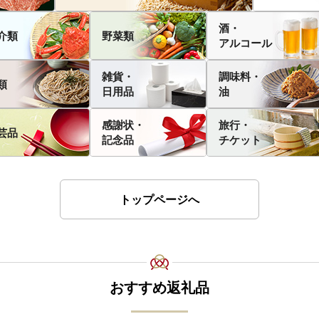
酒・
介類
野菜類
アルコール
雑貨・
調味料・
類
日用品
油
感謝状・
旅行・
芸品
記念品
チケット
トップページへ
おすすめ返礼品