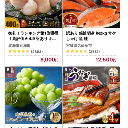
御礼！ランキング第1位獲得
訳あり 銀鮭切身 約2kg サケ
！高評価★4.9 訳あり ホタ
しゃけ 魚 鮭
テ 400g（ほたて 帆立 貝柱
北海道別海町
宮城県気仙沼市
冷凍 ）
(2893)
(2512)
8,000
12,500