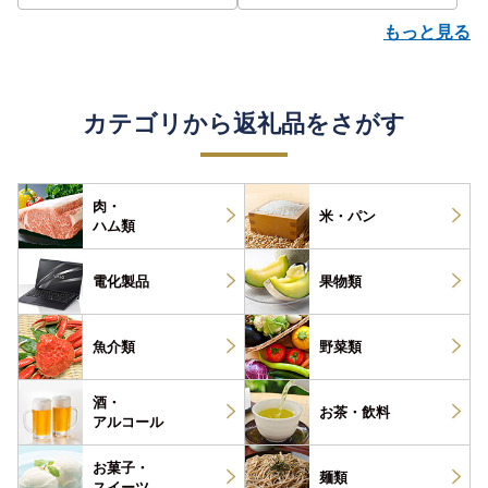
もっと見る
カテゴリから返礼品をさがす
肉・
米・パン
ハム類
電化製品
果物類
魚介類
野菜類
酒・
お茶・
飲料
アルコール
お菓子・
麺類
スイーツ