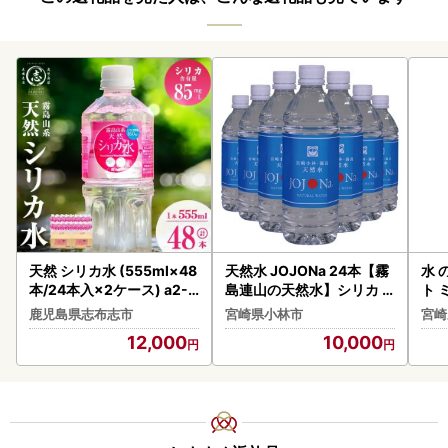
天然 シリカ水 (555ml×48
天然水 JOJONa 24本【霧
水 
本/24本入×2ケース) a2-1
島連山の天然水】シリカ
ト 
17
中硬水
然
鹿児島県志布志市
宮崎県小林市
宮崎
12,000
10,000