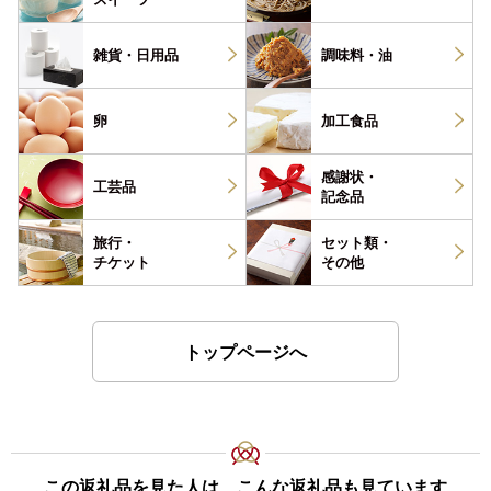
雑貨・
日用品
調味料・
油
卵
加工食品
感謝状・
工芸品
記念品
旅行・
セット類・
チケット
その他
トップページへ
この返礼品を見た人は、こんな返礼品も見ています