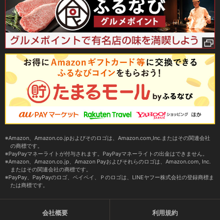
Amazon、Amazon.co.jpおよびそのロゴは、Amazon.com,Inc.またはその関連会社
の商標です。
PayPayマネーライトが付与されます。PayPayマネーライトの出金はできません。
Amazon、Amazon.co.jp、Amazon Payおよびそれらのロゴは、Amazon.com, Inc.
またはその関連会社の商標です。
PayPay、PayPayのロゴ、ペイペイ、Ｐのロゴは、LINEヤフー株式会社の登録商標ま
たは商標です。
会社概要
利用規約