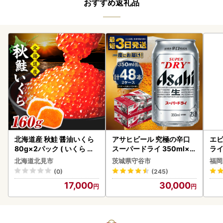
おすすめ返礼品
北海道産 秋鮭 醤油いくら
アサヒビール 究極の辛口
エビ
80g×2パック ( いくら イ
スーパードライ 350ml×4
ラ
クラ 魚卵 鮭 サケ さけ 鮭い
8本 ビール
北海道北見市
茨城県守谷市
福岡
くら 醤油漬け パック 北海
(0)
(245)
道産 ふるさと納税 秋鮭 )【
17,000
30,000
233-0002】