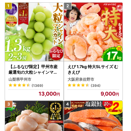
【ふるなび限定】甲州市産
えび 1.7kg 特大5Lサイズ む
厳選旬の大粒シャインマス
きえび
カット 約1.3kg 2～3房【2
山梨県甲州市
大阪府泉佐野市
026年発送】（MG）B12-
(1369)
(394)
472 FN-Limited-VO シャ
13,000
9,000
インマスカット フルーツ