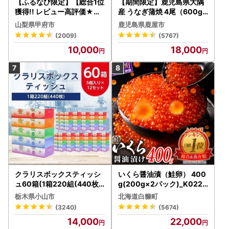
【ふるなび限定】【総合1位
【期間限定】鹿児島県大隅
獲得!! レビュー高評価★】
産 うなぎ蒲焼 4尾（600g
〈2026年度配送分〉山梨
） KN007-004-04-cp18
山梨県甲府市
鹿児島県鹿屋市
県産 シャインマスカット 2
うなぎ 鰻 魚 惣菜 総菜
(2009)
(5767)
～3房（1.0kg以上）シャイ
10,000
18,000
ン フルーツ FN-Limited-S
P
クラリスボックスティッシ
いくら醤油漬（鮭卵） 400
ュ60箱(1箱220組(440枚))
g(200g×2パック)_K022-
(5個入り×12セット)【配送
1676
栃木県小山市
北海道白糠町
不可地域：離島・沖縄県】
(3240)
(5674)
【1256759】
14,000
22,000