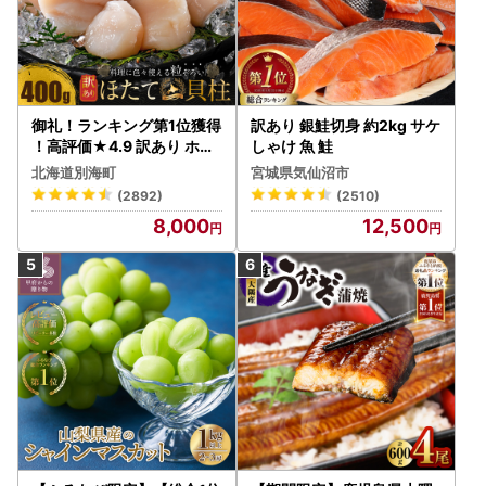
御礼！ランキング第1位獲得
訳あり 銀鮭切身 約2kg サケ
！高評価★4.9 訳あり ホタ
しゃけ 魚 鮭
テ 400g（ほたて 帆立 貝柱
北海道別海町
宮城県気仙沼市
冷凍 ）
(2892)
(2510)
8,000
12,500