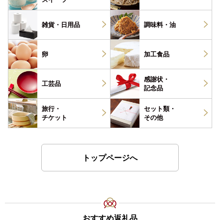
雑貨・
日用品
調味料・
油
卵
加工食品
感謝状・
工芸品
記念品
旅行・
セット類・
チケット
その他
トップページへ
おすすめ返礼品