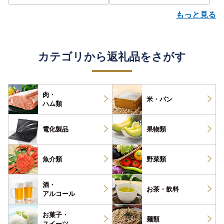
もっと見る
カテゴリから返礼品をさがす
肉・
米・パン
ハム類
電化製品
果物類
魚介類
野菜類
酒・
お茶・
飲料
アルコール
お菓子・
麺類
スイーツ