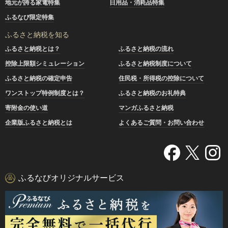
地元が誇る家電特集
日用品・消耗品特集
ふるなび限定特集
ふるさと納税を知る
ふるさと納税とは？
ふるさと納税の流れ
控除上限額シミュレーション
ふるさと納税制度について
ふるさと納税の確定申告
住民税・所得税の控除について
ワンストップ特例制度とは？
ふるさと納税のお礼特典
寄附金の使い道
マンガふるさと納税
企業版ふるさと納税とは
よくあるご質問・お問い合わせ
ふるなびオリジナルサービス