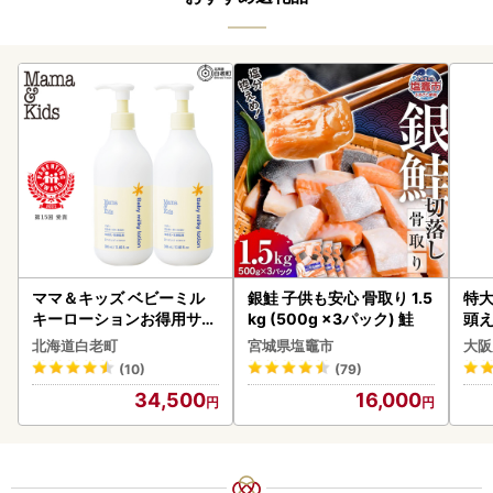
ママ＆キッズ ベビーミル
銀鮭 子供も安心 骨取り 1.5
特大
キーローションお得用サイ
kg (500g ×3パック) 鮭
頭え
ズ 380ml 2本セット CH21
北海道白老町
宮城県塩竈市
大阪
0
(10)
(79)
34,500
16,000