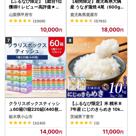
【ふるなび限定】【総合1位
【期間限定】鹿児島県大隅
獲得!! レビュー高評価★】
産 うなぎ蒲焼 4尾（600g
〈2026年度配送分〉山梨
） KN007-004-04-cp18
山梨県甲府市
鹿児島県鹿屋市
県産 シャインマスカット 2
うなぎ 鰻 魚 惣菜 総菜
(2009)
(5765)
～3房（1.0kg以上）シャイ
10,000
18,000
ン フルーツ FN-Limited-S
P
クラリスボックスティッシ
【ふるなび限定】米 精米 R
ュ60箱(1箱220組(440枚))
7年産 にじのきらめき 10kg
(5個入り×12セット)【配送
10月 FN-Limited-PR
栃木県小山市
茨城県下妻市
不可地域：離島・沖縄県】
(3240)
(3)
【1256759】
14,000
11,000