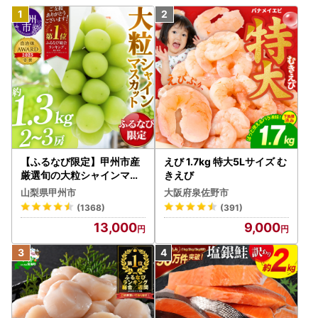
【ふるなび限定】甲州市産
えび 1.7kg 特大5Lサイズ む
厳選旬の大粒シャインマス
きえび
カット 約1.3kg 2～3房【2
山梨県甲州市
大阪府泉佐野市
026年発送】（MG）B12-
(1368)
(391)
472 FN-Limited-VO シャ
13,000
9,000
インマスカット フルーツ