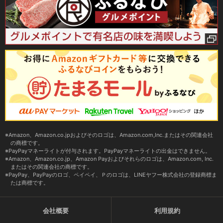
Amazon、Amazon.co.jpおよびそのロゴは、Amazon.com,Inc.またはその関連会社
の商標です。
PayPayマネーライトが付与されます。PayPayマネーライトの出金はできません。
Amazon、Amazon.co.jp、Amazon Payおよびそれらのロゴは、Amazon.com, Inc.
またはその関連会社の商標です。
PayPay、PayPayのロゴ、ペイペイ、Ｐのロゴは、LINEヤフー株式会社の登録商標ま
たは商標です。
会社概要
利用規約