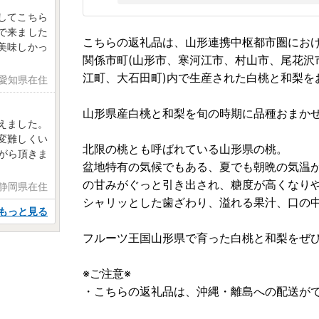
してこちら
で来ました
こちらの返礼品は、山形連携中枢都市圏にお
美味しかっ
関係市町(山形市、寒河江市、村山市、尾花沢
江町、大石田町)内で生産された白桃と和梨を
 愛知県在住
山形県産白桃と和梨を旬の時期に品種おまか
えました。
変難しくい
北限の桃とも呼ばれている山形県の桃。
がら頂きま
盆地特有の気候でもある、夏でも朝晩の気温
の甘みがぐっと引き出され、糖度が高くなり
 静岡県在住
シャリッとした歯ざわり、溢れる果汁、口の
もっと見る
フルーツ王国山形県で育った白桃と和梨をぜ
※ご注意※
・こちらの返礼品は、沖縄・離島への配送が