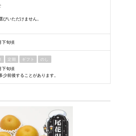
せ
選びいただけません。
9月下旬頃
凍
定期
ギフト
のし
9月下旬頃
多少前後することがあります。