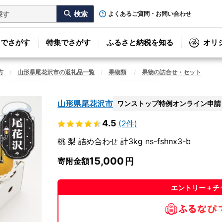
よくあるご質問・お問い合わせ
リでさがす
特集でさがす
ふるさと納税を知る
オリ
方
山形県尾花沢市の返礼品一覧
果物類
果物の詰合せ・セット
山形県尾花沢市
ワンストップ特例オンライン申請
4.5
(2件)
桃 梨 詰め合わせ 計3kg ns-fshnx3-b
15,000
寄附金額
エントリー＋チ