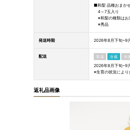
■和梨 品種おまか
4～7玉入り
※和梨の種類はお
※秀品
発送時期
2026年8月下旬~
配送
常温
冷蔵
冷
2026年8月下旬~
※生育の状況により
返礼品画像