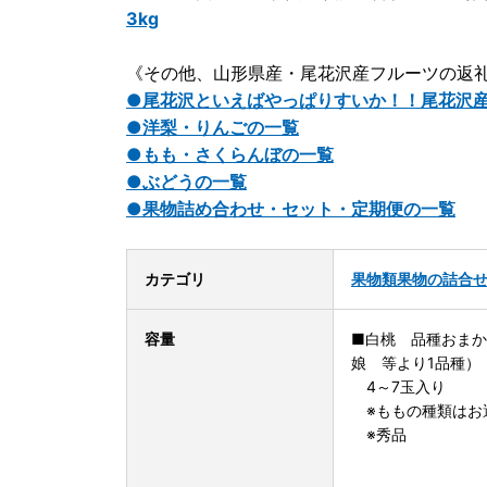
3kg
《その他、山形県産・尾花沢産フルーツの返礼
●尾花沢といえばやっぱりすいか！！尾花沢
●洋梨・りんごの一覧
●もも・さくらんぼの一覧
●ぶどうの一覧
●果物詰め合わせ・セット・定期便の一覧
カテゴリ
果物類
果物の詰合
容量
■白桃 品種おま
娘 等より1品種）
4～7玉入り
※ももの種類はお
※秀品