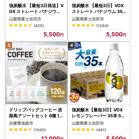
強炭酸水 【最短3日発送】V
強炭酸水 【最短3日】VOX
OX ストレート バナジウム
ストレート バナジウム 35
強炭酸水 35本 500ml ラベ
本 500ml 【富士吉田市限
山梨県富士吉田市
山梨県富士吉田市
ルレス【富士吉田市限定カ
定カートン】炭酸
(425)
(1264)
ートン】 炭酸
5,500
5,500
ドリップバッグコーヒー 淡
強炭酸水【最短3日】VOX
路島アソートセット 6種 12
レモンフレーバー 35本 50
0袋 飲み比べ コーヒー
0ml 【富士吉田市限定カー
兵庫県淡路市
山梨県富士吉田市
トン】炭酸
(1045)
(481)
12,000
5,500