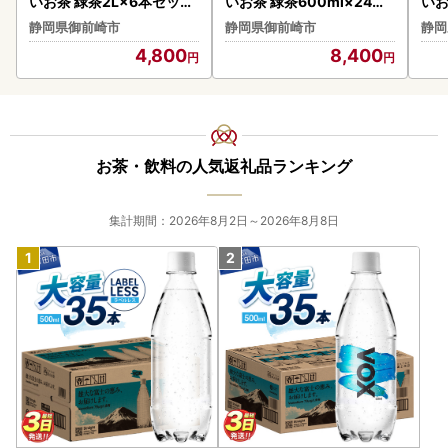
いお茶 緑茶2L×6本セット
いお茶 緑茶600ml×24本
いお
［おーいお茶 ペットボト
セット［おーいお茶 ペッ
セッ
静岡県御前崎市
静岡県御前崎市
静岡
ル 2リットル ケース 箱 伊
トボトル ケース 箱 伊藤園
トボ
4,800
8,400
藤園 静岡］
静岡］
箱 
お茶・飲料の人気返礼品ランキング
集計期間：2026年8月2日～2026年8月8日