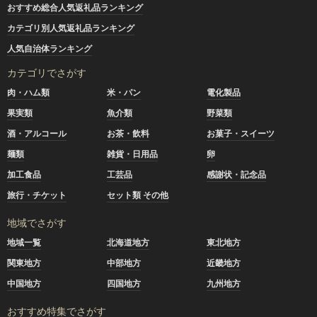
おすすめ総合人気返礼品ランキング
カテゴリ別人気返礼品ランキング
人気自治体ランキング
カテゴリでさがす
肉・ハム類
米・パン
電化製品
果実類
魚介類
野菜類
酒・アルコール
お茶・飲料
お菓子・スイーツ
麺類
雑貨・日用品
卵
加工食品
工芸品
感謝状・記念品
旅行・チケット
セット類 その他
地域でさがす
地域一覧
北海道地方
東北地方
関東地方
中部地方
近畿地方
中国地方
四国地方
九州地方
おすすめ特集でさがす