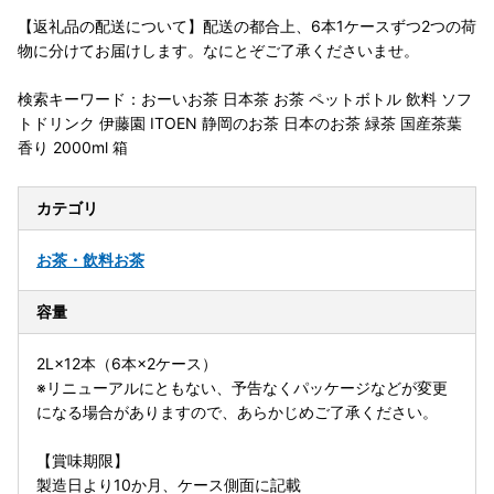
【返礼品の配送について】配送の都合上、6本1ケースずつ2つの荷
物に分けてお届けします。なにとぞご了承くださいませ。
検索キーワード：おーいお茶 日本茶 お茶 ペットボトル 飲料 ソフ
トドリンク 伊藤園 ITOEN 静岡のお茶 日本のお茶 緑茶 国産茶葉
香り 2000ml 箱
カテゴリ
お茶・飲料
お茶
容量
2L×12本（6本×2ケース）
※リニューアルにともない、予告なくパッケージなどが変更
になる場合がありますので、あらかじめご了承ください。
【賞味期限】
製造日より10か月、ケース側面に記載