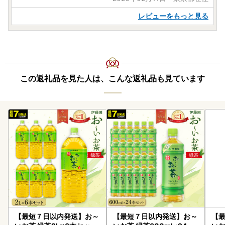
レビューをもっと見る
この返礼品を見た人は、こんな返礼品も見ています
【最短７日以内発送】お～
【最短７日以内発送】お～
【