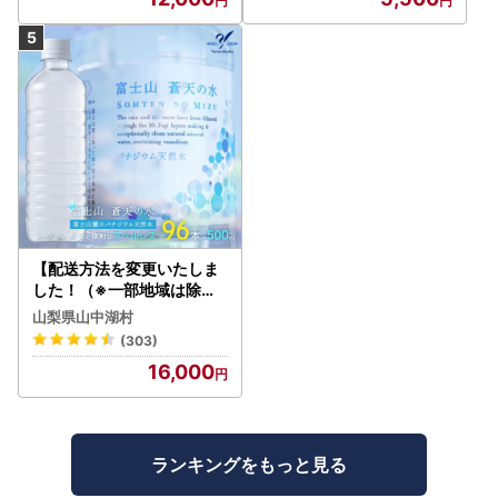
【配送方法を変更いたしま
した！（※一部地域は除く
）】＜ラベルレス＞富士山
山梨県山中湖村
蒼天の水 500ml×96本（４
(303)
ケース）YC001
16,000
ランキングをもっと見る