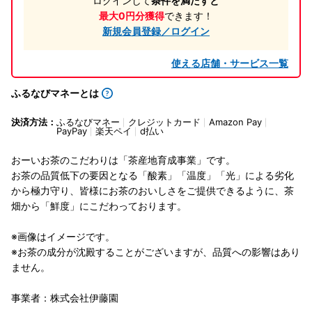
ログインして
条件を満たすと
最大0円分獲得
できます！
新規会員登録／ログイン
使える店舗・サービス一覧
ふるなびマネーとは
決済方法：
ふるなびマネー
クレジットカード
Amazon Pay
PayPay
楽天ペイ
d払い
おーいお茶のこだわりは「茶産地育成事業」です。
お茶の品質低下の要因となる「酸素」「温度」「光」による劣化
から極力守り、皆様にお茶のおいしさをご提供できるように、茶
畑から「鮮度」にこだわっております。
※画像はイメージです。
※お茶の成分が沈殿することがございますが、品質への影響はあり
ません。
事業者：株式会社伊藤園