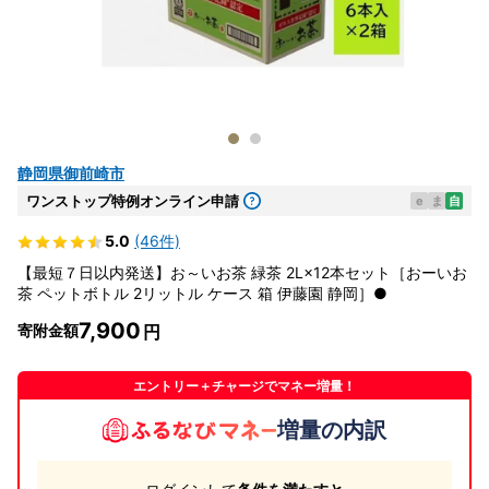
静岡県御前崎市
ワンストップ特例オンライン申請
e
ま
自
5.0
(46件)
【最短７日以内発送】お～いお茶 緑茶 2L×12本セット［おーいお
茶 ペットボトル 2リットル ケース 箱 伊藤園 静岡］●
7,900
寄附金額
エントリー＋チャージでマネー増量！
増量の内訳