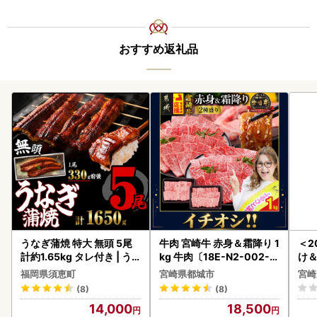
おすすめ返礼品
うなぎ蒲焼 特大 無頭 5尾
牛肉 宮崎牛 赤身＆霜降り 1
＜2
計約1.65kg タレ付き | う
kg 牛肉〔18E-N2-002-1
け
なぎ蒲焼
kg-S4A6-CF〕
もも
福岡県須恵町
宮崎県都城市
宮崎
-00
(8)
(8)
14,000
18,500