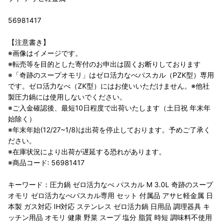
56981417
【注意書き】
※画像はイメージです。
※転売等を目的とした寄付のお申出は固くお断りしております
※「奇跡のスープオモリ」はゼロ活力なべパスカル（PZK型）専用
です。ゼロ活力なべ（ZK型）にはお使いいただけません。※他社
製圧力鍋には使用しないでください。
※ご入金確認後、最短10日程度で出荷いたします（土日祝 年末年
始除く）
※年末年始(12/27~1/8)は出荷を停止しております。予めご了承く
ださい。
※在庫状況により出荷が遅延する恐れがあります。
※商品コード: 56981417
キーワード：圧力鍋 ゼロ活力なべ パスカル M 3.0L 奇跡のスープ
オモリ ゼロ活力なべパスカル専用 セット 付属品 アサヒ軽金属 日
本製 ガス対応 IH対応 ステンレス ゼロ活力鍋 日用品 調理器具 キ
ッチン用品 オモリ 健康 野菜 スープ 塩分 脂質 時短 調味料不使用