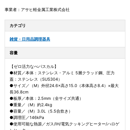
事業者：アサヒ軽金属工業株式会社
カテゴリ
雑貨・日用品
調理器具
容量
【ゼロ活力なべパスカル】
●材質／本体：ステンレス・アルミ 5層クラッド鋼、圧力
蓋：ステンレス（SUS304）
●サイズ／（M）外径24.6×高さ15.0（本体高さ8.4）×最大
長36.8cm
●板厚／本体：2.5mm（全サイズ共通）
●重量／（M）約2.4kg
●容量／（M）3.0L（5.5合炊き）
●調理圧／146kPa
●使用可能な熱源／ガス/IH/電気クッキングヒーター/ハロゲ