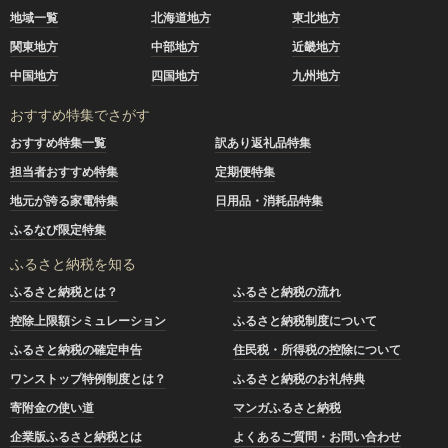
地域一覧
北海道地方
東北地方
関東地方
中部地方
近畿地方
中国地方
四国地方
九州地方
おすすめ特集でさがす
おすすめ特集一覧
訳あり返礼品特集
担当者おすすめ特集
定期便特集
地元が誇る家電特集
日用品・消耗品特集
ふるなび限定特集
ふるさと納税を知る
ふるさと納税とは？
ふるさと納税の流れ
控除上限額シミュレーション
ふるさと納税制度について
ふるさと納税の確定申告
住民税・所得税の控除について
ワンストップ特例制度とは？
ふるさと納税のお礼特典
寄附金の使い道
マンガふるさと納税
企業版ふるさと納税とは
よくあるご質問・お問い合わせ