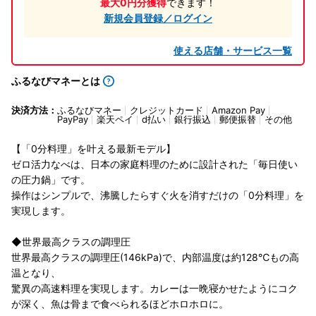
最大0円分獲得
できます！
新規会員登録／ログイン
使える店舗・サービス一覧
ふるなびマネーとは
決済方法：
ふるなびマネー
クレジットカード
Amazon Pay
PayPay
楽天ペイ
d払い
銀行振込
郵便振替
その他
【「0分料理」を叶える最新モデル】
ゼロ活力なべは、日本の家庭料理のために設計された「毎日使い
の圧力鍋」です。
操作はシンプルで、沸騰したらすぐ火を消すだけの「0分料理」を
実現します。
◆世界最高クラスの調理圧
世界最高クラスの調理圧(146kPa)で、内部温度は約128℃もの高
温となり、
驚異の高速料理を実現します。カレーは一晩寝かせたようにコク
が深く、魚は骨まで食べられるほどホロホロに。