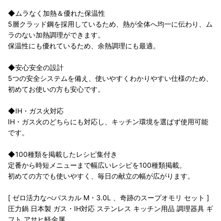
◆ムラなく加熱＆優れた保温性
5層クラッド鋼を採用しているため、熱が全体へ均一に伝わり、ム
ラのない加熱調理ができます。
保温性にも優れているため、余熱調理にも最適。
◆安心安全の設計
5つの安全システムを備え、使いやすくわかりやすい仕様のため、
初めてお使いの方も安心です。
◆IH・ガス火対応
IH・ガス火のどちらにも対応し、キッチン環境を選ばず使用可能
です。
◆100種類を掲載したレシピ集付き
定番から時短メニューまで幅広いレシピを100種類掲載。
初めての方でも使いやすく、毎日の献立の幅が広がります。
[ ゼロ活力なべパスカル M・3.0L 、奇跡のスープオモリ セット ]
圧力鍋 日本製 ガス・IH対応 ステンレス キッチン用品 調理器具 ギ
フト アサヒ軽金属