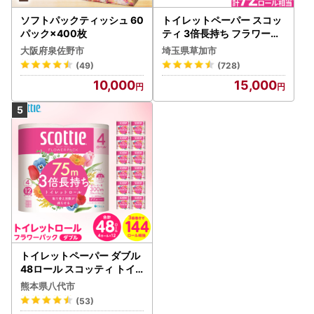
ソフトパックティッシュ 60
トイレットペーパー スコッ
パック×400枚
ティ 3倍長持ち フラワーパ
ック 4ロール×6P
大阪府泉佐野市
埼玉県草加市
(49)
(728)
10,000
15,000
トイレットペーパー ダブル
48ロール スコッティ トイ
レット
熊本県八代市
(53)