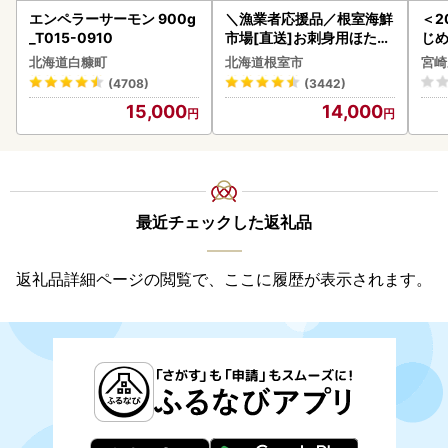
エンペラーサーモン 900g
＼漁業者応援品／根室海鮮
＜2
_T015-0910
市場[直送]お刺身用ほたて
じ
貝柱500g A-28002
ロイ
北海道白糠町
北海道根室市
宮崎
K00
(4708)
(3442)
15,000
14,000
最近チェックした返礼品
返礼品詳細ページの閲覧で、ここに履歴が表示されます。