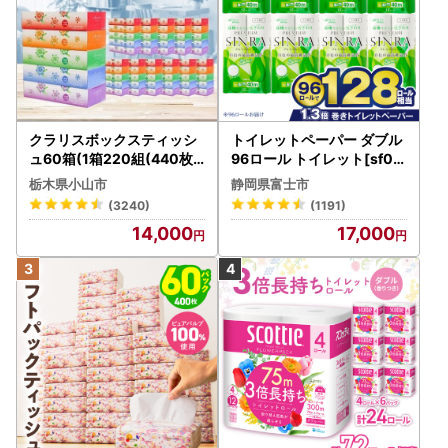
クラリスボックスティッシ
トイレットペーパー ダブル
ュ60箱(1箱220組(440枚))
96ロール トイレット[sf00
(5個入り×12セット)【配送
1-012]
栃木県小山市
静岡県富士市
不可地域：離島・沖縄県】
(3240)
(1191)
【1256759】
14,000
17,000