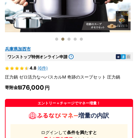
兵庫県加西市
ワンストップ特例オンライン申請
e
ま
自
4.8
(6件)
圧力鍋 ゼロ活力なべパスカルM 奇跡のスープセット 圧力鍋
76,000
寄附金額
エントリー＋チャージでマネー増量！
増量の内訳
ログインして
条件を満たすと