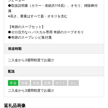
ンヒーター
●取扱説明書（カラー・表紙共116頁）、オモリ、掃除棒付
属
※高さ、重量はすべて蓋・オモリを含む
【奇跡のスープセット】
●ゼロ活力なべ パスカル専用 奇跡のスープオモリ
●奇跡のスープレシピ集付属
発送時期
ご入金から3週間程度でお届け
配送
常温
冷蔵
冷凍
定期
ギフト
のし
ご入金から3週間程度でお届け
返礼品画像