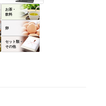
お茶・
飲料
卵
セット類・
その他