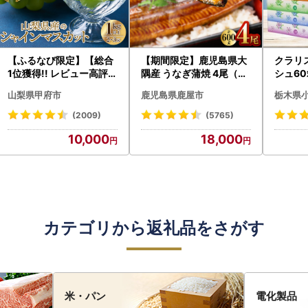
【ふるなび限定】【総合
【期間限定】鹿児島県大
クラリ
1位獲得!! レビュー高評価
隅産 うなぎ蒲焼 4尾（60
シュ60
★】〈2026年度配送分
0g） KN007-004-04-
0枚))
山梨県甲府市
鹿児島県鹿屋市
栃木県
〉山梨県産 シャインマス
cp18 うなぎ 鰻 魚 惣菜 総
ト)【
カット 2～3房（1.0kg以
菜
・沖縄県
(2009)
(5765)
上）シャイン フルーツ F
10,000
18,000
N-Limited-SP
カテゴリから返礼品をさがす
米・パン
電化製品