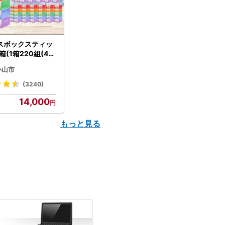
スボックスティッ
箱(1箱220組(44
(5個入り×12セッ
小山市
配送不可地域：離島
】【1256759】
(3240)
14,000
もっと見る