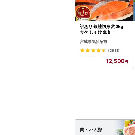
訳あり 銀鮭切身 約2kg
サケ しゃけ 魚 鮭
宮城県気仙沼市
(2511)
12,500
肉・
ハム類