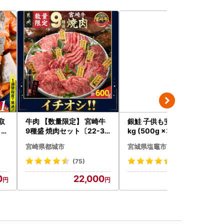
取
牛肉 【数量限定】 宮崎牛
銀鮭 子供も安心 骨取り 1.5
 ]
9種盛 焼肉セット〔22-31
kg (500g ×3パック) 鮭
-006-600g〕都城 イチオ
宮崎県都城市
宮城県塩竈市
シ!! 牛肉
(75)
(79)
0
22,000
16,000