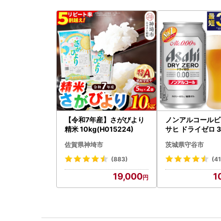
【令和7年産】さがびより
ノンアルコールビ
精米 10kg(H015224)
サヒ ドライゼロ 35
本 ノンアル ビール 
佐賀県神埼市
茨城県守谷市
守谷市
(883)
(4
19,000
1