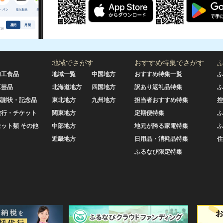
地域でさがす
おすすめ特集でさがす
加工食品
地域一覧
中国地方
おすすめ特集一覧
ふ
工芸品
北海道地方
四国地方
訳あり返礼品特集
ふ
感謝状・記念品
東北地方
九州地方
担当者おすすめ特集
控
旅行・チケット
関東地方
定期便特集
ふ
セット類 その他
中部地方
地元が誇る家電特集
ふ
近畿地方
日用品・消耗品特集
住
ふるなび限定特集