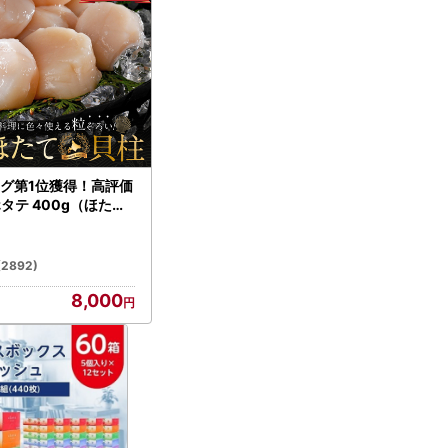
グ第1位獲得！高評価
ホタテ 400g（ほたて
）
(2892)
8,000