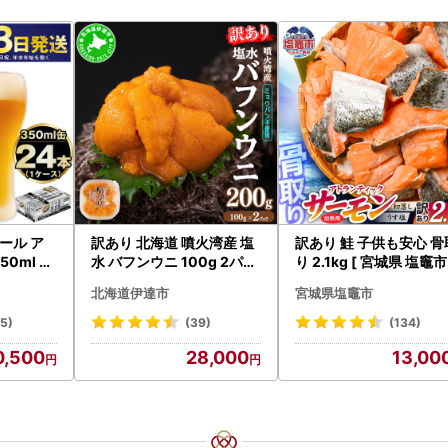
ール ア
訳あり 北海道 噴火湾産 塩
訳あり 鮭 子供も安心 骨
0ml 24
水 バフンウニ 100g 2パッ
り 2.1kg [ 宮城県 塩竈市
asashi
ク 計200g 《アフター保証
鮭
北海道伊達市
宮城県塩竈市
付き》うに ウニ 雲丹 海鮮
海の幸 魚介類 ウニ丼 お寿
15)
(39)
(134)
司 濃厚 無添加 産地直送 お
0,500
28,000
13,00
取り寄せ 山村水産 送料無
料