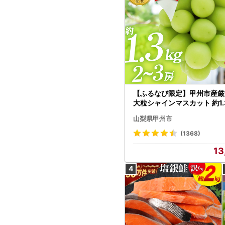
【ふるなび限定】甲州市産厳
大粒シャインマスカット 約1.3
～3房【2026年発送】（MG）
山梨県甲州市
472 FN-Limited-VO シャ
カット フルーツ
(1368)
13