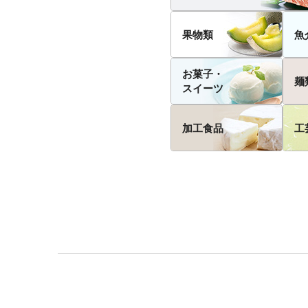
果物類
魚
お菓子・
麺
スイーツ
加工食品
工