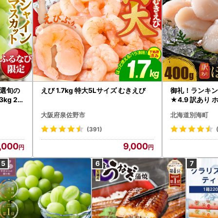
選旬の
えび 1.7kg 特大5Lサイズ むきえび
御礼！ランキン
kg 2
★4.9 訳あり 
B12-
帆立 貝柱 冷凍 
大阪府泉佐野市
北海道別海町
インマス
(391)
,000
9,000