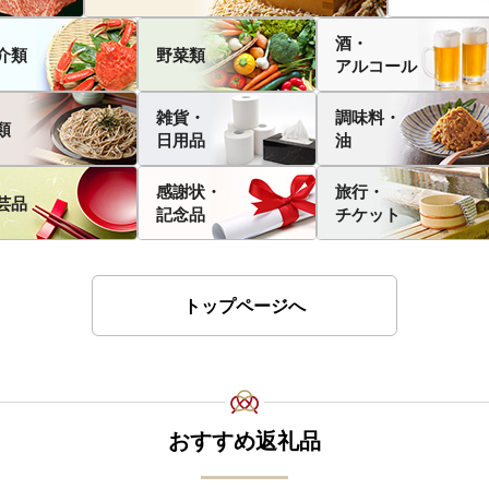
酒・
介類
野菜類
アルコール
雑貨・
調味料・
類
日用品
油
感謝状・
旅行・
芸品
記念品
チケット
トップページへ
おすすめ返礼品