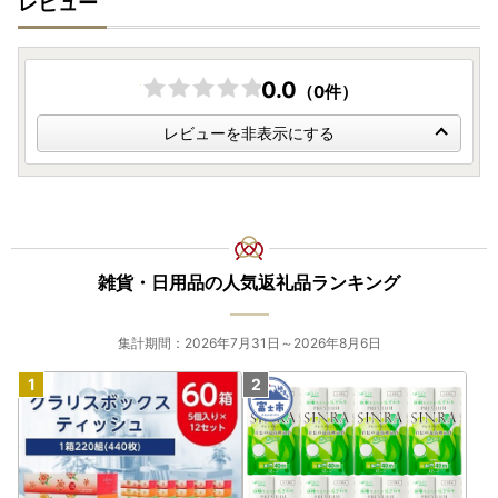
レビュー
ます。
お早めのお申し込みをお願いします。
お問い合わせ窓口につきまして
問い合わせ内容により対応窓口が異なります。
0.0
（0件）
ご不便をおかけしますが、今一度内容をご確認の上お手続き
ください。
レビューを非表示にする
【ワンストップ特例申請書送付先】
◆有田町役場総務課 ふるさと納税担当
〒849-4192
佐賀県西松浦郡有田町立部乙2202番地
雑貨・日用品の人気返礼品ランキング
【寄附金受領証明書などの書類の発行・ワンストップ特例申
集計期間：2026年7月31日～2026年8月6日
請の受付に関すること】
◆有田町コールセンター
TEL：050-3172-5425（平日9:00～17:15）
mail：saga.arita@do-furusato.jp
【返礼品に関すること(詳細・配送等)】
◆有田町ふるさと納税サポートセンター