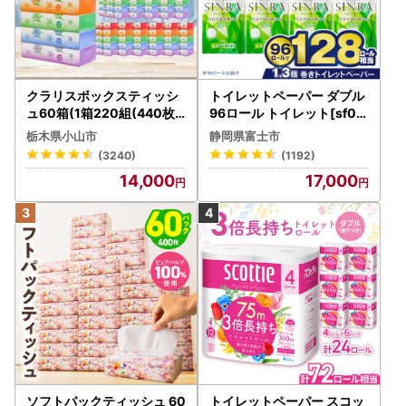
TEL:0955-29-8322
メール:fulusato@aritacci.jp
受付時間:平日9:00～17:00
※メールでのお問い合わせの場合、(1)寄附者名、(2)ご利用の
クラリスボックスティッシ
トイレットペーパー ダブル
ポータルサイト名、(3)お電話番号、(4)お申込み日を、必ず
ュ60箱(1箱220組(440枚))
96ロール トイレット[sf00
明記ください。
(5個入り×12セット)【配送
1-012]
栃木県小山市
静岡県富士市
不可地域：離島・沖縄県】
(3240)
(1192)
【お礼の品の破損・欠陥品に関して】
【1256759】
14,000
17,000
万が一、お礼の品に破損や欠陥等の不具合があった場合は、
お礼の品の状態を撮影していただき、画像データをメールに
添付の上、サポートセンターまで送信ください。
※初期不良の場合、お礼の品の
到着後8日が経過した場合は
対応できません
ので、ご了承ください。
※お急ぎの場合はお電話にてご連絡ください。
※お客様都合での返品・交換は承っておりません。一度使用
されたものについても同様です。
・返礼品発送時のお知らせは、メール送信のみとさせていた
だきます。電話でのご案内はしておりません。ご了承下さ
い。
ソフトパックティッシュ 60
トイレットペーパー スコッ