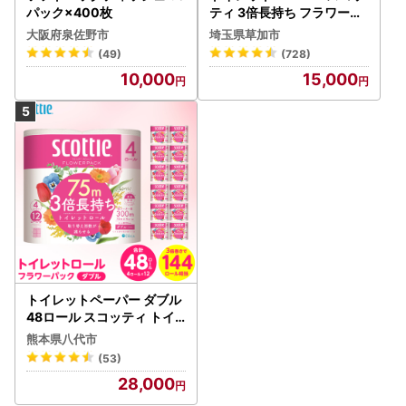
パック×400枚
ティ 3倍長持ち フラワーパ
・ふるさと納税をイメージさせ商品を売りつけようとする悪
ック 4ロール×6P
質なショッピングサイトがあります。ご不明な場合は、必ず
大阪府泉佐野市
埼玉県草加市
寄附の手続きを行う前にお尋ねください。
(49)
(728)
10,000
15,000
【お礼の品発送メールや、町からの重要なお知らせが届かな
い場合がございます】
ご利用のセキュリティソフトやメールソフトに、迷惑メール
防止機能が付いている等迷惑メールフォルダやゴミ箱に自動
振り分けされたり、
携帯メールの場合、携帯電話以外からのメールは受信しない
標準設定がされている等で発送メールが受信できない場合が
ございます。
迷惑メールフォルダ内やセキュリティソフトのメーカーに確
認のうえ、「＠furusato-lg.jp」のドメイン指定受信設定を
トイレットペーパー ダブル
お願いいたします。
48ロール スコッティ トイ
レット
熊本県八代市
(53)
【長期不在について】
28,000
・5日間以上のご不在期間がある場合には、寄附申込フォー