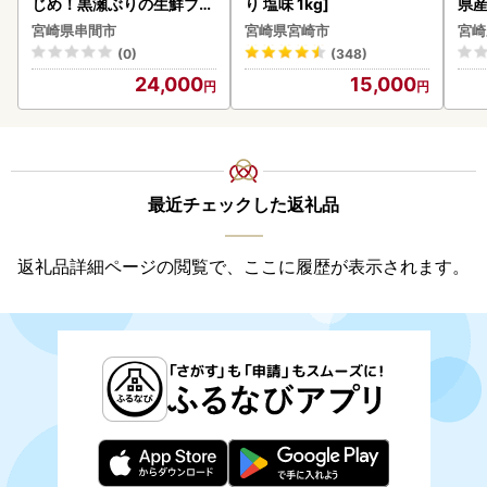
じめ！黒瀬ぶりの生鮮ブリ
り 塩味 1kg]
県産
きません。ご了承ください。
ロイン2節（1.0kg前後）_
セッ
宮崎県串間市
宮崎県宮崎市
宮崎
K001-012-2609
※佐川急便で発送いたします。
(0)
(348)
24,000
15,000
【ご注文前にご確認ください】
・
お礼の品の配達日をご指定いただくことはできません。
備
考欄等に入力いただいても対応できませんのでご了承くださ
い。
・
返礼品のお届け時期は、商品の「配送」情報をご覧くださ
最近チェックした返礼品
い。特に記載がないお品については、入金確認後2～3週間
前後となります。欠品時はさらに遅れる場合もございます。
返礼品詳細ページの閲覧で、ここに履歴が表示されます。
【ご注文に際してご入力ください】
・申込の際にはお礼の品の受取希望の時間帯をご入力くださ
い。
（ご希望いただいた時間帯に配達できない地域がございま
す。）
・
ご不在日や長期不在になる期間がある場合は、必ず備考欄
へご入力ください。
・番地や建物名等は必ずご入力ください。