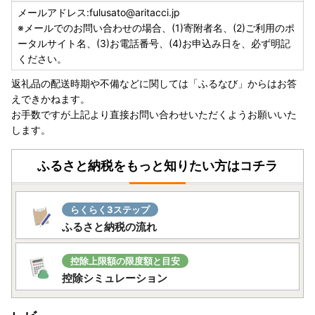
有田町役場 総務課 ふるさと納税担当
メールアドレス:fulusato@aritacci.jp
※申請書の提出先誤りが多くなっています。提出先を間違わ
※メールでのお問い合わせの場合、(1)寄附者名、(2)ご利用のポ
れた場合は、提出期限までに申請書が到着しないことがあり
ータルサイト名、(3)お電話番号、(4)お申込み日を、必ず明記
ますので寄附先を今一度ご確認いただき郵送してください。
ください。
返礼品の配送時期や不備などに関しては「ふるなび」からはお答
有田町ホームページ ＞ 町政 ＞ まちの魅力 ＞ ふるさと納税
えできかねます。
＞ ふるさと納税ワンストップ特例制度について
お手数ですが上記より直接お問い合わせいただくようお願いいた
又は
します。
有田町のホームページ ワンストップ特例申請ダウンロード
ふるさと納税をもっと知りたい方はコチラ
【ワンストップ申請をオンラインで！】
当自治体はオンラインワンストップ申請に対応しておりま
す。
らくらく3ステップ
ご寄附後の手続きが大変便利になる「自治体マイページ」を
ふるさと納税の流れ
ぜひご利用ください。ご利用は「自治体マイページ」を検
索、
又はhttps://mypg.jp/
控除上限額の限度額と目安
【返礼品のお届けにつきまして】
控除シミュレーション
例年10月以降はご寄付が集中し一部の返礼品につきましては
発送期日の表記にかかわらず、発送が遅れる可能性がござい