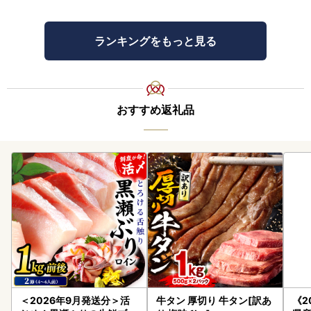
ムの備考欄へご記入ください。
※繁忙期につきましては、お届け時間をご指定いただいても
時間が前後する場合がございます。
ランキングをもっと見る
【有田焼ができるまで】
１：成形（陶土で形を作る工程です。大きく分けて、ろくろ
成形と鋳込み成形の2種類があります。成形し乾燥させた
おすすめ返礼品
後、約900度の素焼き窯で焼き上げ、強度と吸水性を高めま
す。）
２：下絵付け（呉須で文様を描きます。）
３：施釉（磁器の表面にガラスの光沢を与えるために釉薬を
かけます。）
４：本焼（本焼き窯で約1300度の高温で焼き上げます。）
５：上絵付（焼成後の釉薬の上に色絵具で文様を描きま
す。）
６：上絵付焼成（赤絵窯に入れて約800度で焼き上げます。
釉薬の上に色絵具が焼き付いて完成します。完成した作品
は、成形直後の素地よりも15%ほど縮みます。）
【クール便のお届けにつきまして】
＜2026年9月発送分＞活
牛タン 厚切り 牛タン[訳あ
《2
※一部の離島や諸島地域には、冷凍・冷蔵のお品をお届けで