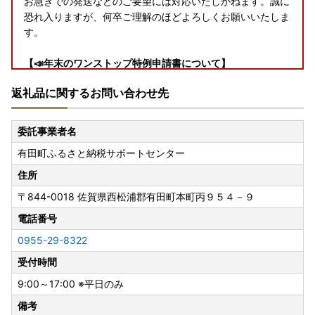
お急ぎでの発送などのご要望には対応いたしかねます。誠に
恐れ入りますが、何卒ご理解のほどよろしくお願いいたしま
す。
【📣年末のワンストップ特例申請書について】
寄附の申し込み際にワンストップ特例申請を希望された方に
返礼品に関するお問い合わせ先
は、「寄附金税額控除に係る申告特例申請書」（ワンストッ
プ特例申請書）をお送りしています。１２月１９日（金）以
降に寄附された方については、書類のお届けが年明けになる
委託事業者名
ことがありますので、お急ぎの方は申請書をダウンロードし
有田町ふるさと納税サポートセンター
て提出してください。
また、すでに特例申請の手続を完了された方でも、氏名・住
住所
所を変更された場合は「寄附金控除に係る申告特例申請事項
〒844-0018
佐賀県西松浦郡有田町本町丙９５４－９
変更届出」（変更届）の提出が必要です。
令和７年分の特例申請書及び変更届の提出期限は、令和８年
電話番号
１月１０日（必着）です。この日を過ぎると確定申告をして
0955-29-8322
いただく必要がございますのでご注意ください。
受付時間
特例申請書の提出先
9:00～17:00 ※平日のみ
〒８４９－４１９２
備考
佐賀県西松浦郡有田町立部乙２２０２番地