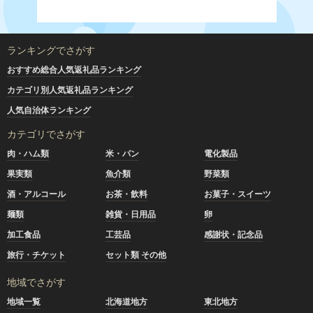
【ご注文に際して予めご了承ください】
・必ず氏名・住所が住民票情報と一致するかご確認くださ
い。寄附金受領証明書は住民票の住所に送付いたします。
ランキングでさがす
お礼の品を住民票とは別の宛先に送付する場合は、別途「送
付先」にてご指定ください。
おすすめ総合人気返礼品ランキング
・
寄附完了後のキャンセルや申込内容の変更はできません。
カテゴリ別人気返礼品ランキング
入力内容に間違いがないかご確認ください。
人気自治体ランキング
・飲食品のお礼の品につきまして、お届けの際に不在が続き
配達できなかった場合、再送はいたしかねます。
カテゴリでさがす
※飲食品以外のお品で再配送を希望される場合は、送料をご
肉・ハム類
米・パン
電化製品
負担いただきます。
果実類
魚介類
野菜類
※複数の返礼品をお申込みの場合は、それぞれ別々の発送に
なります。
酒・アルコール
お茶・飲料
お菓子・スイーツ
発送手配や発送日も異なりますので、それぞれの受け取り
麺類
雑貨・日用品
卵
をお願いいたします。
加工食品
工芸品
感謝状・記念品
・有田町に住民登録がある方は、ご寄附いただいてもお礼の
旅行・チケット
セット類 その他
品をお送りしておりません。
地域でさがす
・当町へのご寄附については、お礼の品の受取回数の制限は
設けておりません。同一年内で複数回の寄附を行った場合で
地域一覧
北海道地方
東北地方