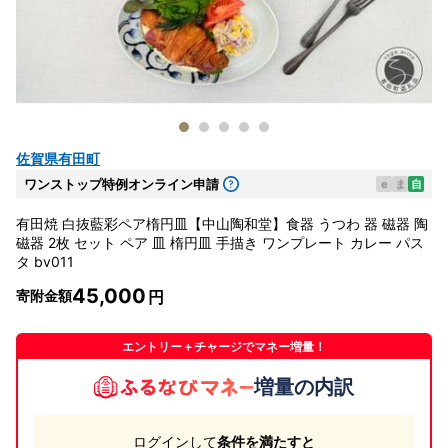
佐賀県有田町
ワンストップ特例オンライン申請
e
ま
自
有田焼 白抜藍彩ペア楕円皿【中山陶和堂】食器 うつわ 器 磁器 陶
磁器 2枚 セット ペア 皿 楕円皿 手描き ワンプレート カレー パス
タ bv011
45,000
寄附金額
エントリー＋チャージでマネー増量！
増量の内訳
ログインして
条件を満たすと