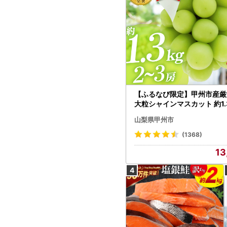
【ふるなび限定】甲州市産厳
大粒シャインマスカット 約1.3
～3房【2026年発送】（MG）
山梨県甲州市
472 FN-Limited-VO シャ
カット フルーツ
(1368)
13