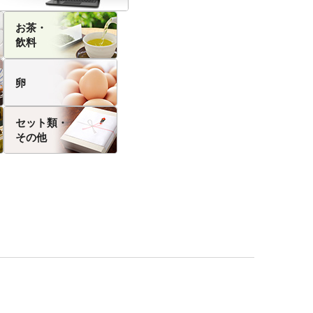
お茶・
飲料
卵
セット類・
その他