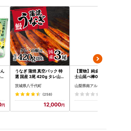
せん
うなぎ 蒲焼 真空パック 特
【置物】純金製(Ｋ２４) 富
9
選 国産 3尾 420g タレ山椒
士山延べ棒0.5グラム ALP
付き うな重 ひつまぶし 訳
BK181
茨城県八千代町
山梨県南アルプス市
あり 茨城 ウナギ 鰻 個包装
人気 美味しい 小分け 八千
(258)
(0)
代町
0
12,000
105,000