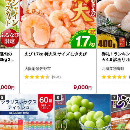
選旬の
えび 1.7kg 特大5Lサイズ むきえび
御礼！ランキン
kg 2
★4.9 訳あり 
B12-
帆立 貝柱 冷凍 
大阪府泉佐野市
北海道別海町
インマス
(391)
,000
9,000