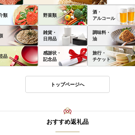
酒・
介類
野菜類
アルコール
雑貨・
調味料・
類
日用品
油
感謝状・
旅行・
芸品
記念品
チケット
トップページへ
おすすめ返礼品