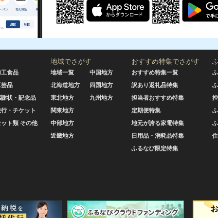
地域でさがす
おすすめ特集でさがす
加工食品
地域一覧
中国地方
おすすめ特集一覧
ふ
工芸品
北海道地方
四国地方
訳あり返礼品特集
ふ
感謝状・記念品
東北地方
九州地方
担当者おすすめ特集
控
旅行・チケット
関東地方
定期便特集
ふ
セット類 その他
中部地方
地元が誇る家電特集
ふ
近畿地方
日用品・消耗品特集
住
ふるなび限定特集