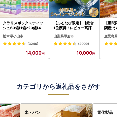
クラリスボックスティッ
【ふるなび限定】【総合
【期間
シュ60箱(1箱220組(44
1位獲得!! レビュー高評価
隅産 う
0枚))(5個入り×12セッ
★】〈2026年度配送分
0g） K
栃木県小山市
山梨県甲府市
鹿児島
ト)【配送不可地域：離島
〉山梨県産 シャインマス
cp18 
・沖縄県】【1256759】
カット 2～3房（1.0kg以
菜
(3240)
(2009)
上）シャイン フルーツ F
14,000
10,000
N-Limited-SP
カテゴリから返礼品をさがす
米・パン
電化製品