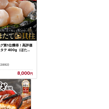
グ第1位獲得！高評価
ホタテ 400g（ほたて
）
(2892)
8,000