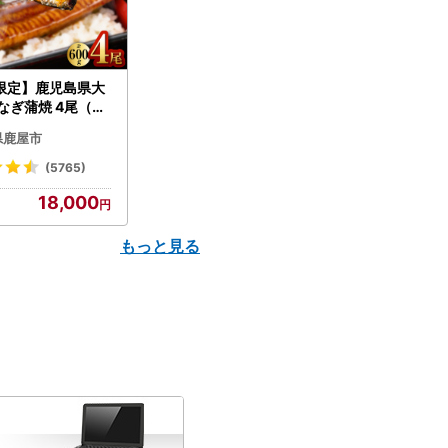
限定】鹿児島県大
なぎ蒲焼 4尾（60
N007-004-04-
県鹿屋市
うなぎ 鰻 魚 惣菜 総
(5765)
18,000
もっと見る