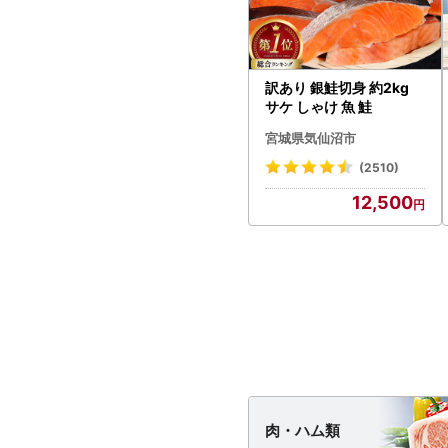
訳あり 銀鮭切身 約2kg
サケ しゃけ 魚 鮭
宮城県気仙沼市
(2510)
12,500
肉・
ハム類