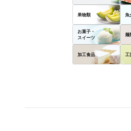
果物類
魚
お菓子・
麺
スイーツ
加工食品
工