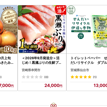
9月上旬
＜2026年9月発送分＞活
トイレットペーパー 
Aきたみ
じめ！黒瀬ぶりの生鮮ブリ
だいリサイクル ダブル
イズ 10k
ロイン2節（1.0kg前後）_
6ロール｜トイレット
宮崎県串間市
宮城県仙台市
まねぎ 野菜
K001-012-2609
026】
9)
(0)
(1)
7,000
24,000
13,00