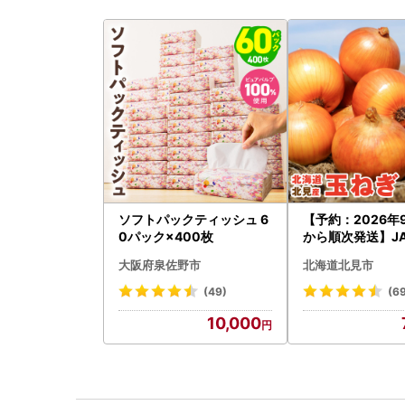
ソフトパックティッシュ 6
【予約：2026年
0パック×400枚
から順次発送】J
らい産 玉ねぎ Lサ
大阪府泉佐野市
北海道北見市
g ( タマネギ た
)【210-0003-2
(49)
(6
10,000