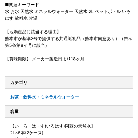
■関連キーワード
水 お水 天然水 ミネラルウォーター 天然水 2L ペットボトル いろ
はす 飲料水 常温
【地場産品に該当する理由】
熊本市が基準2号で提供する共通返礼品（熊本市同意あり）（告示
第5条第8イ号に該当）
【賞味期限】 メーカー製造日より18ヶ月
カテゴリ
お茶・飲料
水・ミネラルウォーター
容量
【い・ろ・は・す(いろはす)阿蘇の天然水】
2L×6本(2ケース)