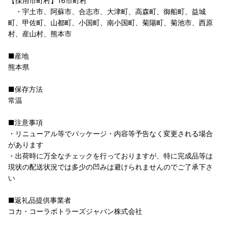
【採用市町村】16市町村
・宇土市、阿蘇市、合志市、大津町、高森町、御船町、益城
町、甲佐町、山都町、小国町、南小国町、菊陽町、菊池市、西原
村、産山村、熊本市
■産地
熊本県
■保存方法
常温
■注意事項
・リニューアル等でパッケージ・内容等予告なく変更される場合
があります
・出荷時に万全なチェックを行っておりますが、特に完成品等は
現状の配送状況では多少の凹みは避けられませんのでご了承下さ
い
■返礼品提供事業者
コカ・コーラボトラーズジャパン株式会社