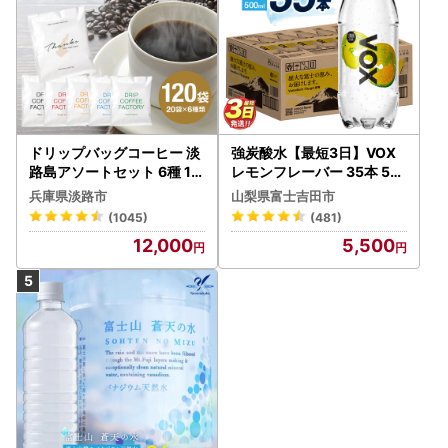
ドリップバッグコーヒー 淡
強炭酸水【最短3日】VOX
路島アソートセット 6種 12
レモンフレーバー 35本 50
0袋 飲み比べ コーヒー
0ml 【富士吉田市限定カー
兵庫県淡路市
山梨県富士吉田市
トン】炭酸
(1045)
(481)
12,000
5,500