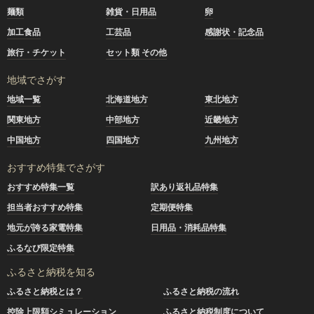
麺類
雑貨・日用品
卵
加工食品
工芸品
感謝状・記念品
旅行・チケット
セット類 その他
地域でさがす
地域一覧
北海道地方
東北地方
関東地方
中部地方
近畿地方
中国地方
四国地方
九州地方
おすすめ特集でさがす
おすすめ特集一覧
訳あり返礼品特集
担当者おすすめ特集
定期便特集
地元が誇る家電特集
日用品・消耗品特集
ふるなび限定特集
ふるさと納税を知る
ふるさと納税とは？
ふるさと納税の流れ
控除上限額シミュレーション
ふるさと納税制度について