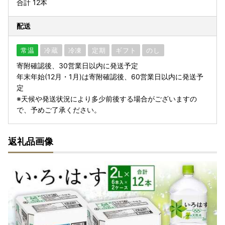
合計 12本
配送
常温
冷蔵
冷凍
定期
ギフト
のし
寄附確認後、30営業日以内に発送予定
年末年始(12月・1月)は寄附確認後、60営業日以内に発送予
定
※天候や発送状況により多少前後する場合がございますの
で、予めご了承ください。
返礼品画像