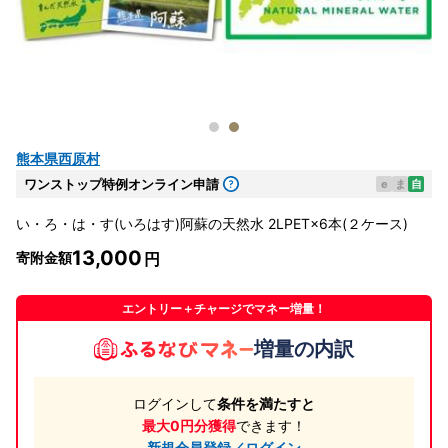
熊本県西原村
ワンストップ特例オンライン申請
e
ま
自
い・ろ・は・す(いろはす)阿蘇の天然水 2LPET×6本(２ケース)
13,000
寄附金額
エントリー＋チャージでマネー増量！
増量の内訳
ログインして
条件を満たすと
最大0円分獲得
できます！
新規会員登録／ログイン