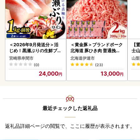
＜2026年9月発送分＞活
＜黄金豚＞ブランドポーク
【置
じめ！黒瀬ぶりの生鮮ブリ
北海道 豚ひき肉 普通挽き
士山
ロイン2節（1.0kg前後）_
200g 10パック 計2kg
BK1
宮崎県串間市
北海道伊達市
山梨
K001-012-2609
(0)
(23)
24,000
13,000
最近チェックした返礼品
返礼品詳細ページの閲覧で、ここに履歴が表示されます。