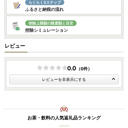
ヤマト運輸のサービス変更に伴い、2023年6月1日転送依頼
らくらく3ステップ
受付分より、届け先変更（転送）が発生した場合「変更届け
ふるさと納税の流れ
先までの運賃が着払い」となり、受取人様へ費用負担が生じ
ます。
控除上限額の限度額と目安
お申し込みの際は、届け先のご住所にお間違いがないようご
控除シミュレーション
注意ください。
贈答先へお届けの場合も「受取人様に着払いで送料ご負担」
レビュー
となります。
何卒ご了承いただきますようお願い申し上げます。
ご登録住所の相違や転居などでお届け先住所変更が必要な場
合は、発送前であれば変更可能な場合もございますので、お
0.0
（0件）
早めにご連絡をお願いいたします。
レビューを非表示にする
お茶・飲料の人気返礼品ランキング