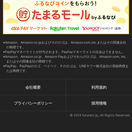
Amazon、Amazon.co.jpおよびそのロゴは、Amazon.com,Inc.またはその関連会社
の商標です。
PayPayマネーライトが付与されます。PayPayマネーライトの出金はできません。
Amazon、Amazon.co.jp、Amazon Payおよびそれらのロゴは、Amazon.com, Inc.
またはその関連会社の商標です。
PayPay、PayPayのロゴ、ペイペイ、Ｐのロゴは、LINEヤフー株式会社の登録商標ま
たは商標です。
会社概要
利用規約
プライバシーポリシー
採用情報
© 2014 furunavi.jp, All Rights Reserved.