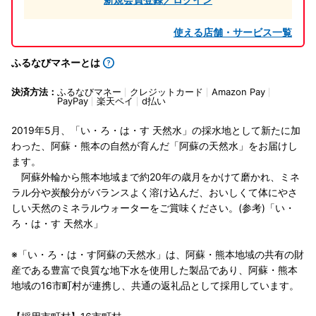
使える店舗・サービス一覧
ふるなびマネーとは
決済方法：
ふるなびマネー
クレジットカード
Amazon Pay
PayPay
楽天ペイ
d払い
2019年5月、「い・ろ・は・す 天然水」の採水地として新たに加
わった、阿蘇・熊本の自然が育んだ「阿蘇の天然水」をお届けし
ます。
阿蘇外輪から熊本地域まで約20年の歳月をかけて磨かれ、ミネ
ラル分や炭酸分がバランスよく溶け込んだ、おいしくて体にやさ
しい天然のミネラルウォーターをご賞味ください。(参考)「い・
ろ・は・す 天然水」
※「い・ろ・は・す阿蘇の天然水」は、阿蘇・熊本地域の共有の財
産である豊富で良質な地下水を使用した製品であり、阿蘇・熊本
地域の16市町村が連携し、共通の返礼品として採用しています。