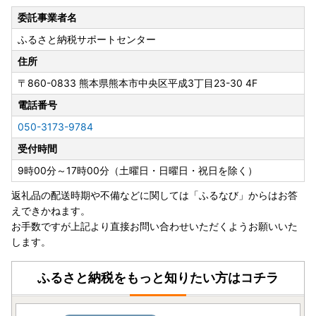
■ 日本郵便（ゆうパック）：熊本県熊本地方を震源とする
委託事業者名
地震の影響について
ふるさと納税サポートセンター
https://www.post.japanpost.jp/newsrelease/pressrelease/
9879629480.html
住所
〒860-0833
熊本県熊本市中央区平成3丁目23-30 4F
寄附者の皆様にはご不便、ご迷惑をおかけし誠に申し訳ござ
いませんが、何卒ご理解賜りますようお願い申し上げます。
電話番号
050-3173-9784
受付時間
【オンラインワンストップ特例申請】
当自治体はオンラインワンストップ申請対象自治体です。
9時00分～17時00分（土曜日・日曜日・祝日を除く）
寄附後の申請など、オンラインにて対応が可能です。
返礼品の配送時期や不備などに関しては「ふるなび」からはお答
複数自治体の寄附もまとめて申請ができ、変更届もオンライ
えできかねます。
ン上で完結します。
お手数ですが上記より直接お問い合わせいただくようお願いいた
します。
https://mypg.jp/
ふるさと納税をもっと知りたい方はコチラ
【「ヤマト運輸」お届け先変更（転送）サービス有料化につ
いて】