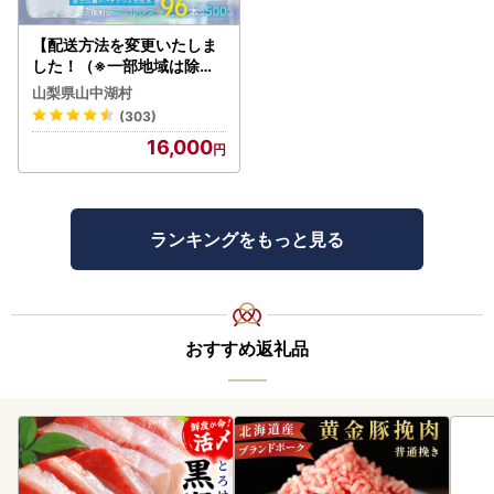
【配送方法を変更いたしま
した！（※一部地域は除く
）】＜ラベルレス＞富士山
山梨県山中湖村
蒼天の水 500ml×96本（４
(303)
ケース）YC001
16,000
ランキングをもっと見る
おすすめ返礼品