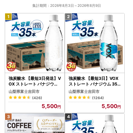
集計期間：2026年8月3日～2026年8月9日
強炭酸水 【最短3日発送】V
強炭酸水 【最短3日】VOX
OX ストレート バナジウム
ストレート バナジウム 35
強炭酸水 35本 500ml ラベ
本 500ml 【富士吉田市限
山梨県富士吉田市
山梨県富士吉田市
ルレス【富士吉田市限定カ
定カートン】炭酸
(426)
(1264)
ートン】 炭酸
5,500
5,500