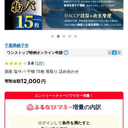
千葉県銚子市
ワンストップ特例オンライン申請
e
ま
自
3.8
(5件)
国産 塩サバ 干物 15枚 骨取り 詰め合わせ
12,000
寄附金額
エントリー＋チャージでマネー増量！
増量の内訳
ログインして
条件を満たすと