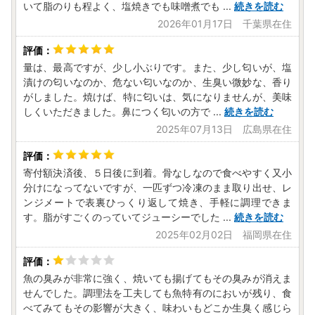
いて脂のりも程よく、塩焼きでも味噌煮でも
...
続きを読む
2026年01月17日 千葉県在住
量は、最高ですが、少し小ぶりです。また、少し匂いが、塩
漬けの匂いなのか、危ない匂いなのか、生臭い微妙な、香り
がしました。焼けば、特に匂いは、気になりませんが、美味
しくいただきました。鼻につく匂いの方で
...
続きを読む
2025年07月13日 広島県在住
寄付額決済後、５日後に到着。骨なしなので食べやすく又小
分けになってないですが、一匹ずつ冷凍のまま取り出せ、レ
ンジメートで表裏ひっくり返して焼き、手軽に調理できま
す。脂がすごくのっていてジューシーでした
...
続きを読む
2025年02月02日 福岡県在住
魚の臭みが非常に強く、焼いても揚げてもその臭みが消えま
せんでした。調理法を工夫しても魚特有のにおいが残り、食
べてみてもその影響が大きく、味わいもどこか生臭く感じら