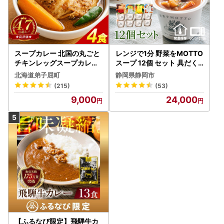
スープカレー 北国の丸ごと
レンジで1分 野菜をMOTTO
チキンレッグスープカレー
スープ 12個 セット 具だく
4個 3739
さんスープ 朝食 惣菜 国産
北海道弟子屈町
静岡県静岡市
野菜 常温保存
(215)
(53)
9,000
24,000
【ふるなび限定】飛騨牛カ