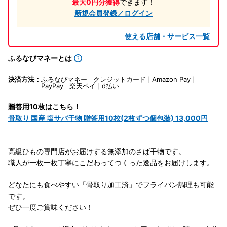
最大0円分獲得
できます！
新規会員登録／ログイン
使える店舗・サービス一覧
ふるなびマネーとは
決済方法：
ふるなびマネー
クレジットカード
Amazon Pay
PayPay
楽天ペイ
d払い
贈答用10枚はこちら！
骨取り 国産 塩サバ干物 贈答用10枚(2枚ずつ個包装) 13,000円
高級ひもの専門店がお届けする無添加のさば干物です。
職人が一枚一枚丁寧にこだわってつくった逸品をお届けします。
どなたにも食べやすい「骨取り加工済」でフライパン調理も可能
です。
ぜひ一度ご賞味ください！