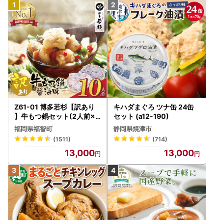
Z61-01 博多若杉【訳あり
キハダまぐろ ツナ缶 24缶
】牛もつ鍋セット(2人前×5
セット (a12-190)
) 10人前 もつ鍋
福岡県福智町
静岡県焼津市
(1511)
(714)
13,000
13,000