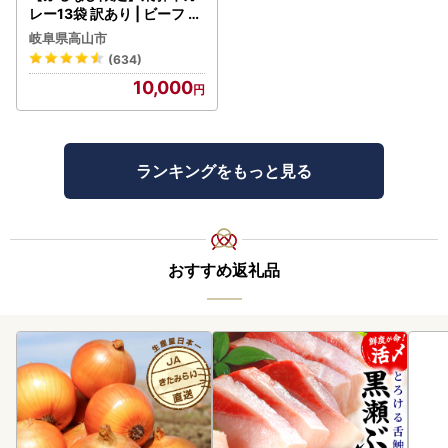
レー13袋 訳あり | ビーフ レ
トルト 訳あり DC006-CP
岐阜県高山市
01 FN-Limited-VO
(634)
10,000
ランキングをもっと見る
おすすめ返礼品