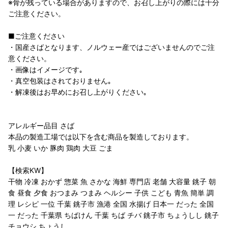
※骨が残っている場合がありますので、お召し上がりの際には十分
ご注意ください。
■ご注意ください
・国産さばとなります、ノルウェー産ではございませんのでご注
意ください。
・画像はイメージです｡
・真空包装はされておりません｡
・解凍後はお早めにお召し上がりください｡
アレルギー品目 さば
本品の製造工場では以下を含む商品を製造しております。
乳 小麦 いか 豚肉 鶏肉 大豆 ごま
【検索KW】
干物 冷凍 おかず 惣菜 魚 さかな 海鮮 専門店 老舗 大容量 銚子 朝
食 昼食 夕食 おつまみ つまみ ヘルシー 子供 こども 青魚 簡単 調
理 レシピ 一位 千葉 銚子市 漁港 全国 水揚げ 日本一 だった 全国
一 だった 千葉県 ちばけん 千葉 ちば チバ 銚子市 ちょうしし 銚子
チョウシ ちょうし