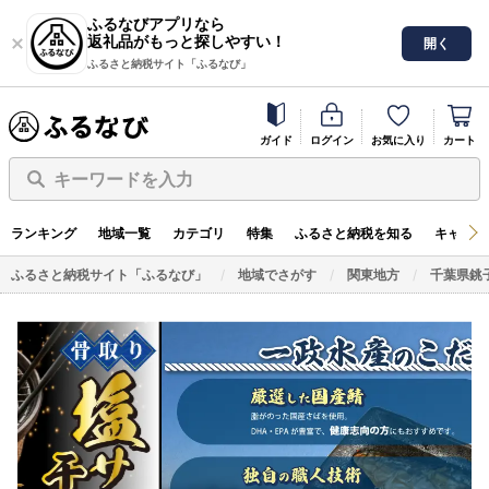
ふるなびアプリなら
返礼品がもっと探しやすい！
開く
ふるさと納税サイト「ふるなび」
ガイド
ログイン
お気に入り
カート
キーワードを入力
ランキング
地域一覧
カテゴリ
特集
ふるさと納税を知る
キャンペ
ふるさと納税サイト「ふるなび」
地域でさがす
関東地方
千葉県銚