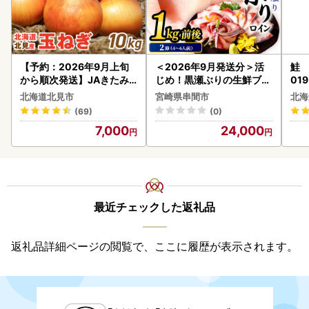
【予約：2026年9月上旬
＜2026年9月発送分＞活
鮭 
から順次発送】JAきたみ
じめ！黒瀬ぶりの生鮮ブリ
019
らい産 玉ねぎ Lサイズ 10k
ロイン2節（1.0kg前後）_
北海道北見市
宮崎県串間市
北海
g ( タマネギ たまねぎ 野菜
K001-012-2609
(69)
(0)
)【210-0003-2026】
7,000
24,000
最近チェックした返礼品
返礼品詳細ページの閲覧で、ここに履歴が表示されます。