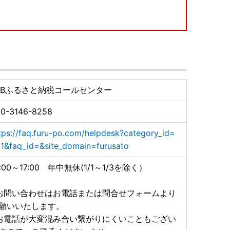
ップ特例申請に関すること】
B）
無休(1/1～1/3を除く））
TBふるさと納税コールセンター
//faq.furu-po.com/helpdesk?category_id=2&faq_id
0-3146-8258
tps://faq.furu-po.com/helpdesk?category_id=
ンライン申請の普及及びペーパーレス化の推進のため、ワ
1&faq_id=&site_domain=furusato
おりません。
からのオンライン申請、または申請書をダウンロードの
0:00～17:00 年中無休(1/1～1/3を除く）
ページ
でご案内しております。
お問い合わせはお電話または問合せフォームより
願いいたします。
お電話が大変混み合い繋がりにくいこともござい
、返礼品の変更・返品はお受けできかねます。