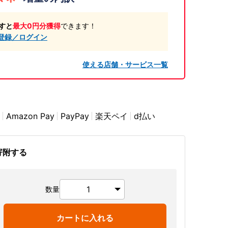
すと
最大0円分獲得
できます！
登録／ログイン
使える店舗・サービス一覧
Amazon Pay
PayPay
楽天ペイ
d払い
寄附する
数量
カートに入れる