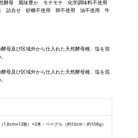
 天然酵母 風味豊か モチモチ 化学調味料不使用
味 詰合せ 砂糖不使用 卵不使用 油不使用 牛
の酵母及び区域外から仕入れた天然酵母種、塩を混
め。
の酵母及び区域外から仕入れた天然酵母種、塩を混
め。
1.8cm×12枚）×2本・ベーグル（約10cm・約108g）