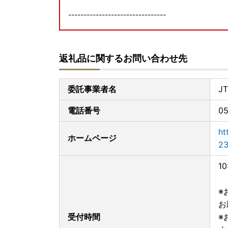
--------------------------------
■お問い合わせ先について
返礼品に関するお問い合わせ先
【寄附申込・返礼品・寄附受領証明書・ワンスト
旭川市ふるさと納税コールセンター（受託会社JT
電話：050-3146-8258（10:00～17:00 年中
委託事業者名
J
よくあるご質問・お問い合わせフォーム：
https:
=&site_domain=donor
電話番号
05
【ワンストップ特例申請書の送付について】
ht
ホームページ
2026年8月3日以降にご入金の寄附者様へはオ
23
ンストップ特例申請書の郵送は原則として行って
ワンストップ特例申請は、「自治体マイページ」
1
上、お手続きください。
必要な添付書類、送付先についても
旭川市ホーム
※
御理解と御協力をお願いいたします。
お
受付時間
■返礼品について
※
入金確認後の寄附者様都合の申込みのキャンセル