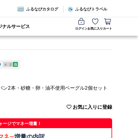
ふるなびカタログ
ふるなびトラベル
ジナルサービス
ログイン
お気に入り
カート
e
ま
自
食パン2本・砂糖・卵・油不使用ベーグル2個セット
お気に入りに登録
ャージでマネー増量！
増量の内訳