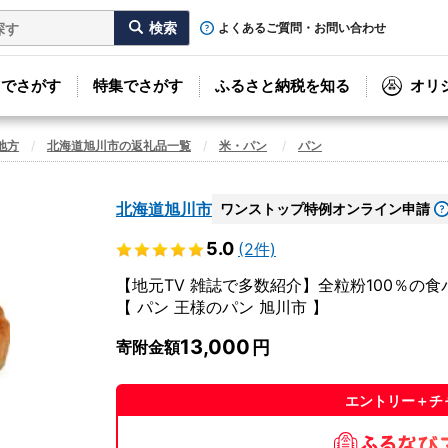
よくあるご質問・お問い合わせ
リでさがす
特集でさがす
ふるさと納税を知る
オリ
地方
北海道旭川市の返礼品一覧
米・パン
パン
北海道旭川市
ワンストップ特例オンライン申請
5.0
(2件)
【地元TV 雑誌で多数紹介】全粒粉100％の
【 パン 王様のパン 旭川市 】
13,000
寄附金額
エントリー＋チ