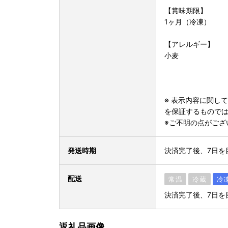
【賞味期限】
1ヶ月（冷凍）
【アレルギー】
小麦
※ 表示内容に関し
を保証するもので
※ご不明の点がござ
発送時期
決済完了後、7日を
配送
常温
冷蔵
冷
決済完了後、7日を
返礼品画像