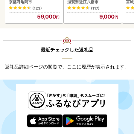
菜 旬 新鮮
鮭
京都府亀岡市
滋賀県近江八幡市
宮城
(123)
(117)
59,000
9,000
最近チェックした返礼品
返礼品詳細ページの閲覧で、ここに履歴が表示されます。