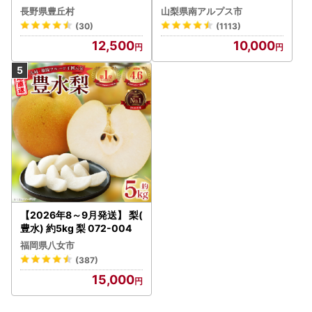
！★＜2026年発送先行予
長野県豊丘村
山梨県南アルプス市
約＞絶品！南アルプス市産
(30)
(1113)
シャインマスカット1.2kg A
12,500
10,000
LPAA003 | 人気 山梨産 高
評価 ランキング おすすめ |
【2026年8～9月発送】 梨(
豊水) 約5kg 梨 072-004
福岡県八女市
(387)
15,000