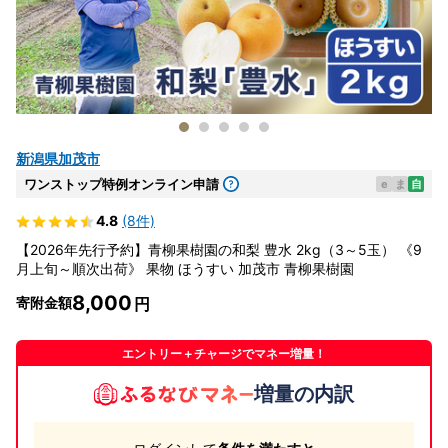
新潟県加茂市
ワンストップ特例オンライン申請
e
ま
自
4.8
(8件)
【2026年先行予約】青柳果樹園の和梨 豊水 2kg（3～5玉） 《9
月上旬～順次出荷》 果物 ほうすい 加茂市 青柳果樹園
8,000
寄附金額
エントリー＋チャージでマネー増量！
増量の内訳