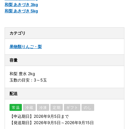
和梨 あきづき 3kg
和梨 あきづき 5kg
カテゴリ
果物類
りんご・梨
容量
和梨 豊水 2kg
玉数の目安：3～5玉
配送
常温
冷蔵
冷凍
定期
ギフト
のし
【申込期日】2026年9月5日まで
【発送期日】2026年9月5日～2026年9月15日