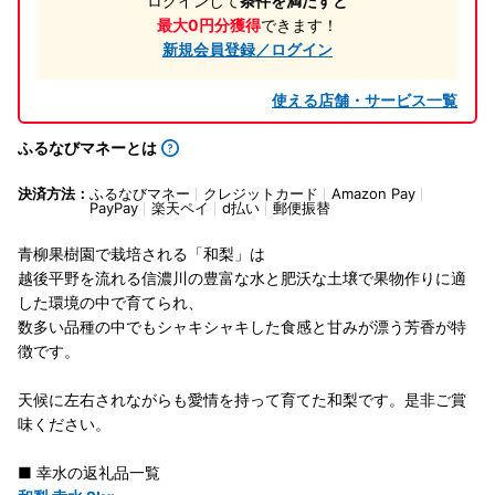
ログインして
条件を満たすと
最大0円分獲得
できます！
新規会員登録／ログイン
使える店舗・サービス一覧
ふるなびマネーとは
決済方法：
ふるなびマネー
クレジットカード
Amazon Pay
PayPay
楽天ペイ
d払い
郵便振替
青柳果樹園で栽培される「和梨」は
越後平野を流れる信濃川の豊富な水と肥沃な土壌で果物作りに適
した環境の中で育てられ、
数多い品種の中でもシャキシャキした食感と甘みが漂う芳香が特
徴です。
天候に左右されながらも愛情を持って育てた和梨です。是非ご賞
味ください。
■ 幸水の返礼品一覧