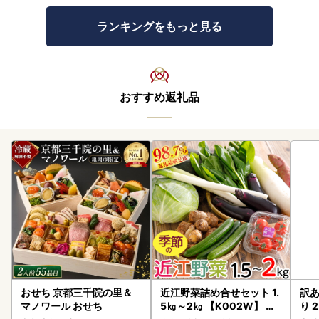
ランキングをもっと見る
おすすめ返礼品
おせち 京都三千院の里＆
近江野菜詰め合せセット 1.
訳あ
マノワール おせち
5㎏～2㎏ 【K002W】 野
り 2