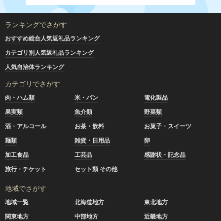
ランキングでさがす
おすすめ総合人気返礼品ランキング
カテゴリ別人気返礼品ランキング
人気自治体ランキング
カテゴリでさがす
肉・ハム類
米・パン
電化製品
果実類
魚介類
野菜類
酒・アルコール
お茶・飲料
お菓子・スイーツ
麺類
雑貨・日用品
卵
加工食品
工芸品
感謝状・記念品
旅行・チケット
セット類 その他
地域でさがす
地域一覧
北海道地方
東北地方
関東地方
中部地方
近畿地方