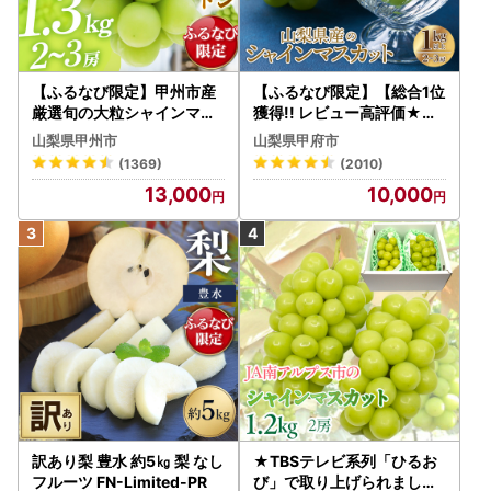
【ふるなび限定】甲州市産
【ふるなび限定】【総合1位
厳選旬の大粒シャインマス
獲得!! レビュー高評価★】
カット 約1.3kg 2～3房【2
〈2026年度配送分〉山梨
山梨県甲州市
山梨県甲府市
026年発送】（MG）B12-
県産 シャインマスカット 2
(1369)
(2010)
472 FN-Limited-VO シャ
～3房（1.0kg以上）シャイ
13,000
10,000
インマスカット フルーツ
ン フルーツ FN-Limited-S
P
訳あり梨 豊水 約5㎏ 梨 なし
★TBSテレビ系列「ひるお
フルーツ FN-Limited-PR
び」で取り上げられました