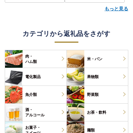
もっと見る
カテゴリから返礼品をさがす
肉・
米・パン
ハム類
電化製品
果物類
魚介類
野菜類
酒・
お茶・
飲料
アルコール
お菓子・
麺類
スイーツ