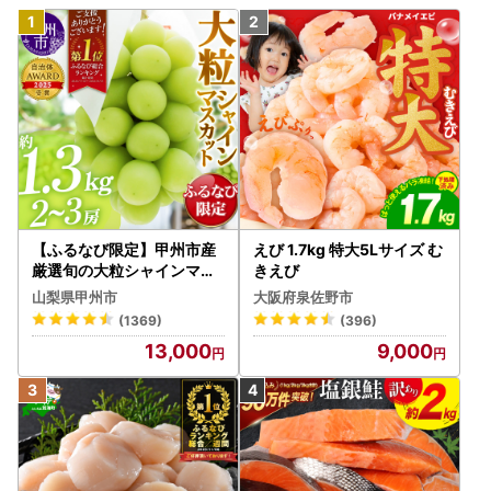
【ふるなび限定】甲州市産
えび 1.7kg 特大5Lサイズ む
厳選旬の大粒シャインマス
きえび
カット 約1.3kg 2～3房【2
山梨県甲州市
大阪府泉佐野市
026年発送】（MG）B12-
(1369)
(396)
472 FN-Limited-VO シャ
13,000
9,000
インマスカット フルーツ