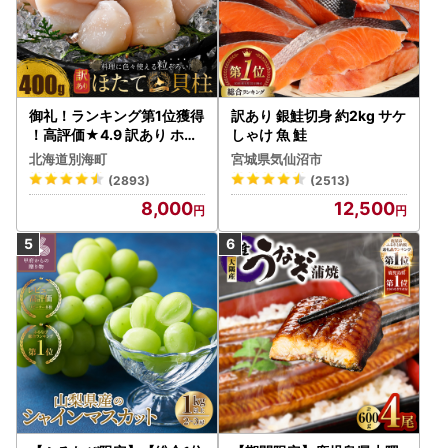
御礼！ランキング第1位獲得
訳あり 銀鮭切身 約2kg サケ
！高評価★4.9 訳あり ホタ
しゃけ 魚 鮭
テ 400g（ほたて 帆立 貝柱
北海道別海町
宮城県気仙沼市
冷凍 ）
(2893)
(2513)
8,000
12,500