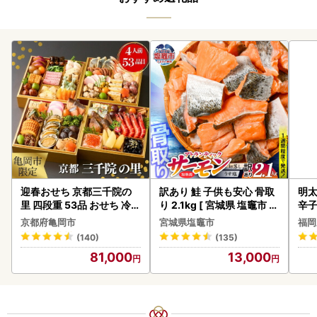
迎春おせち 京都三千院の
訳あり 鮭 子供も安心 骨取
明太
里 四段重 53品 おせち 冷蔵
り 2.1kg [ 宮城県 塩竈市 ]
辛
2027 先行予約
鮭
京都府亀岡市
宮城県塩竈市
福岡
(140)
(135)
81,000
13,000