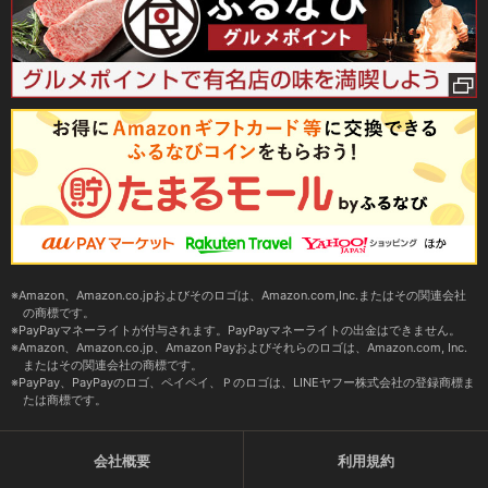
Amazon、Amazon.co.jpおよびそのロゴは、Amazon.com,Inc.またはその関連会社
の商標です。
PayPayマネーライトが付与されます。PayPayマネーライトの出金はできません。
Amazon、Amazon.co.jp、Amazon Payおよびそれらのロゴは、Amazon.com, Inc.
またはその関連会社の商標です。
PayPay、PayPayのロゴ、ペイペイ、Ｐのロゴは、LINEヤフー株式会社の登録商標ま
たは商標です。
会社概要
利用規約