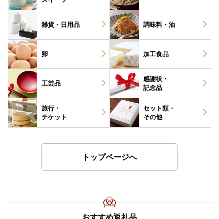
雑貨・
日用品
調味料・
油
卵
加工食品
感謝状・
工芸品
記念品
旅行・
セット類・
チケット
その他
トップページへ
おすすめ返礼品