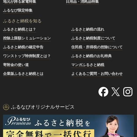
地元が誇る家電特集
日用品・消耗品特集
ふるなび限定特集
ふるさと納税を知る
ふるさと納税とは？
ふるさと納税の流れ
控除上限額シミュレーション
ふるさと納税制度について
ふるさと納税の確定申告
住民税・所得税の控除について
ワンストップ特例制度とは？
ふるさと納税のお礼特典
寄附金の使い道
マンガふるさと納税
企業版ふるさと納税とは
よくあるご質問・お問い合わせ
ふるなびオリジナルサービス