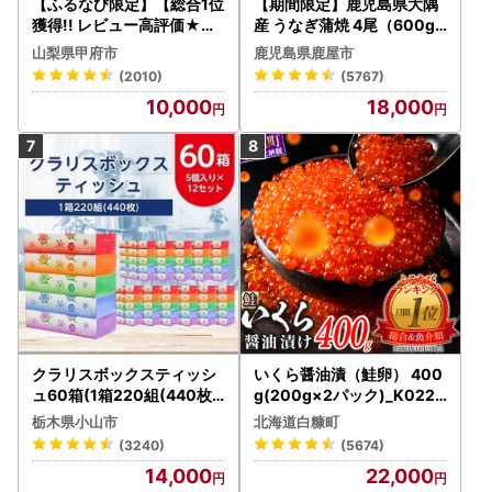
【ふるなび限定】【総合1位
【期間限定】鹿児島県大隅
獲得!! レビュー高評価★】
産 うなぎ蒲焼 4尾（600g
〈2026年度配送分〉山梨
） KN007-004-04-cp18
山梨県甲府市
鹿児島県鹿屋市
県産 シャインマスカット 2
うなぎ 鰻 魚 惣菜 総菜
(2010)
(5767)
～3房（1.0kg以上）シャイ
10,000
18,000
ン フルーツ FN-Limited-S
P
クラリスボックスティッシ
いくら醤油漬（鮭卵） 400
ュ60箱(1箱220組(440枚))
g(200g×2パック)_K022-
(5個入り×12セット)【配送
1676
栃木県小山市
北海道白糠町
不可地域：離島・沖縄県】
(3240)
(5674)
【1256759】
14,000
22,000