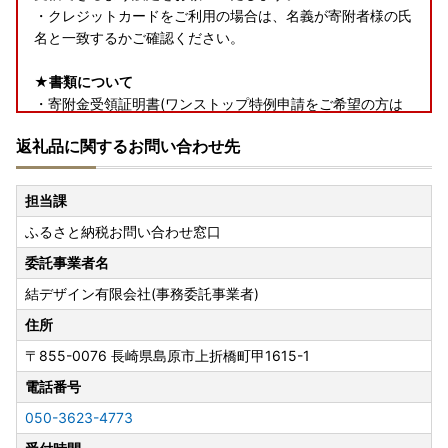
・クレジットカードをご利用の場合は、名義が寄附者様の氏
名と一致するかご確認ください。
★書類について
・寄附金受領証明書(ワンストップ特例申請をご希望の方は
申請書類を含む)は、返礼品とは別で郵送いたします。
返礼品に関するお問い合わせ先
★返礼品について
・お受け取り日指定はできません。
担当課
・長期ご不在でお受取不可の期間がございましたら、必ず備
ふるさと納税お問い合わせ窓口
考欄に「不在:○○」とご記入ください。
・返礼品送付先ご住所の誤り等のお申し込み内容不備や、受
委託事業者名
取人様のご都合により返礼品がお届けできない場合、再送は
結デザイン有限会社(事務委託事業者)
いたしません。また寄附金の返金もいたしかねます。
・手配状況次第では返礼品送付先ご住所の変更ができない場
住所
合があります。また転送する場合は転送料金(受取人着払い)
〒855-0076
長崎県島原市上折橋町甲1615-1
が発生しますので、ご了承ください。
電話番号
・「のし」可の返礼品を除き、のしの対応はいたしかねま
す。
050-3623-4773
・配送業者の指定はいたしかねます。また返礼品によって配