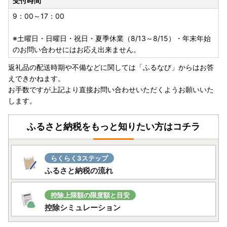
受付時間
送業者が異なります。
・事前に出荷日のご案内は行っておりません。また、ご要望
9：00～17：00
をいただいても対応いたしかねます。
・返礼品をお届けする際の配送伝票について、ご依頼主に
※土曜日・日曜日・祝日・夏季休業（8/13～8/15）・年末年始
は、寄附者住所へお送りする場合は「おいらせ町産業課」、
のお問い合わせにはお応え出来ません。
寄附者住所と送付先住所が異なる場合は、寄附者住所・お名
返礼品の配送時期や不備などに関しては「ふるなび」からはお答
前が入ります。変更はいたしかねますのでご了承ください。
えできかねます。
・お受取人様の郵便受けにお届けする返礼品（メール便）に
お手数ですが上記より直接お問い合わせいただくようお願いいた
つきましては、依頼主様のお名前は配送伝票に印字されませ
します。
ん。なお、ふるさと納税の記載が入りますのでご了承くださ
い。
ふるさと納税をもっと知りたい方はコチラ
・複数の返礼品を選択頂いた場合、個別発送になることもご
ざいます。
・寄附者様都合による返礼品の返品・交換には対応いたしか
らくらく3ステップ
ねます。
ふるさと納税の流れ
・返礼品に不具合がある場合、お受け取り後、3日以内にご
連絡ください。それ以降は対応できません。
・カラーやサイズ、種類などを選択する返礼品について、ご
控除上限額の限度額と目安
希望がある場合は必ず備考欄に記入いただきますようお願い
控除シミュレーション
いたします。
・おいらせ町に住民登録されている方からの寄附には返礼品