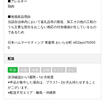
■アレルギー
鶏肉
■地場産品理由
当該自治体内において返礼品等の製造、加工その他の工程の
うち主要な部分をおこない相応の付加価値が生じているもの
であるため
日本ハムマーケティング 青森県 おいらせ町 oi02ayo75000
0
配送
常温
冷蔵
冷凍
定期
ギフト
のし
決済確認から1週間～1か月程度
※申込が集中した場合は、プラス1～2か月お待たせすること
がございます。
※配送不可エリア：離島・沖縄県