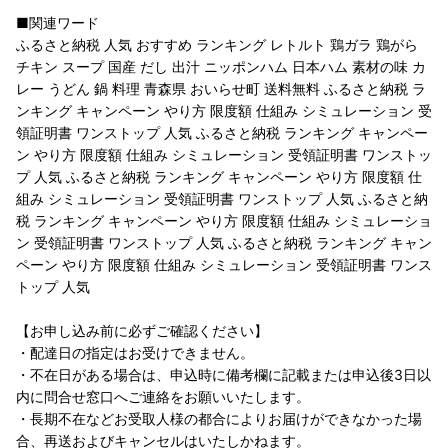
■関連ワード
ふるさと納税 人気 おすすめ ランキング レトルト 鶏ガラ 鶏がら
チキン スープ 国産 だし 出汁 ニッポンハム 日本ハム 素材の味 カ
レー うどん 鍋 料理 青森県 おいらせ町 送料無料 ふるさと納税 ラ
ンキング キャンペーン やり方 限度額 仕組み シミュレーション 受
領証明書 ワンストップ 人気 ふるさと納税 ランキング キャンペー
ン やり方 限度額 仕組み シミュレーション 受領証明書 ワンストッ
プ 人気 ふるさと納税 ランキング キャンペーン やり方 限度額 仕
組み シミュレーション 受領証明書 ワンストップ 人気 ふるさと納
税 ランキング キャンペーン やり方 限度額 仕組み シミュレーショ
ン 受領証明書 ワンストップ 人気 ふるさと納税 ランキング キャン
ペーン やり方 限度額 仕組み シミュレーション 受領証明書 ワンス
トップ 人気
【お申し込み前に必ずご確認ください】
・配達日の指定はお受けできません。
・不在日がある場合は、申込時に備考欄に記載または申込後3日以
内に問合せ窓口へご連絡をお願いいたします。
・長期不在などお受取人様の都合によりお届けができなかった場
合、再送およびキャンセルはいたしかねます。