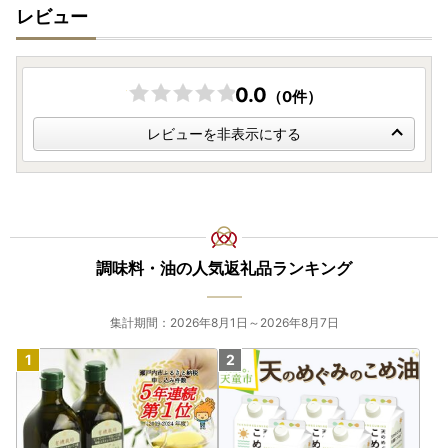
レビュー
をお送りすることができません。
★個人情報について
おいらせ町ふるさと納税事業の範囲内で各種委託業者に情報
0.0
（0件）
提供します。
・ふるさと納税事務処理、申請書類の各種手続きのため
レビューを非表示にする
・お礼の品発送のため
・お問い合わせ回答、履歴管理、サービス向上のため
・ふるさと納税のカタログ、メールマガジン、資料の送付、
その他サービスの提供のため
調味料・油の人気返礼品ランキング
集計期間：2026年8月1日～2026年8月7日