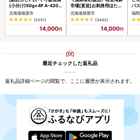
(小分け)50g×4P A-4209
市場[直送]お刺身用ほたて
パス
5
貝柱500g A-28002
北海道根室市
北海道根室市
福岡
(2251)
(3442)
14,000
14,000
最近チェックした返礼品
返礼品詳細ページの閲覧で、ここに履歴が表示されます。