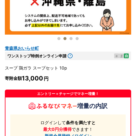
青森県おいらせ町
ワンストップ特例オンライン申請
e
ま
自
スープ 鶏ガラ スープセット 10p
13,000
寄附金額
エントリー＋チャージでマネー増量！
増量の内訳
ログインして
条件を満たすと
最大0円分獲得
できます！
新規会員登録／ログイン