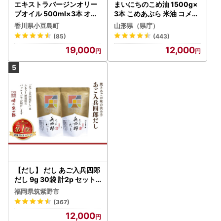
エキストラバージンオリー
まいにちのこめ油 1500g×
ブオイル 500ml×3本 オリ
3本 こめあぶら 米油 コメ油
ーブオイル 食用油
揚げ物 炒め物 サラダ 山形
香川県小豆島町
山形県（県庁）
県 食用油 食用オイル 調理
(85)
(443)
油 油 食品 山形県 F2Y-173
19,000
12,000
0
【だし】 だし あご入兵四郎
だし 9g 30袋 計2p セット
21760217
福岡県筑紫野市
(367)
12,000