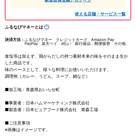
使える店舗・サービス一覧
ふるなびマネーとは
決済方法：
ふるなびマネー
クレジットカード
Amazon Pay
PayPay
楽天ペイ
d払い
銀行振込
郵便振替
その他
食塩等は加えず、鶏がらだしの持つ素材本来の味をそのまま生か
した商品です。
味のベースとして、様々な料理にお使いいただけます。
調理例（カレー、うどん、スープ、鍋など）
■加工地：青森県おいらせ町
■事業者：日本ハムマーケティング株式会社
■製造者：日本ピュアフード株式会社 青森工場
■ご注意事項
※画像はイメージです。