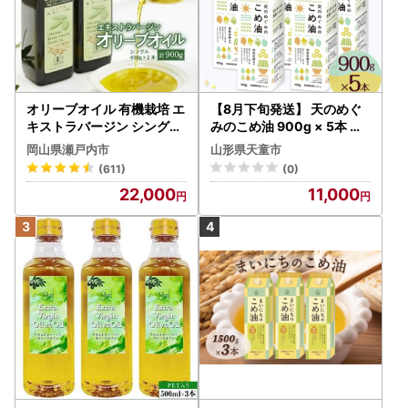
オリーブオイル 有機栽培 エ
【8月下旬発送】 天のめぐ
キストラバージン シングル
みのこめ油 900g × 5本 米
2本 オリーブオイル
油
岡山県瀬戸内市
山形県天童市
(611)
(0)
22,000
11,000