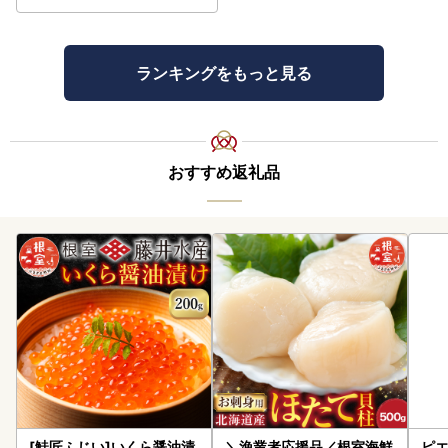
ランキングをもっと見る
おすすめ返礼品
[鮭匠ふじい]いくら醤油漬
＼漁業者応援品／根室海鮮
ピエ