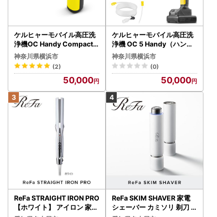
ケルヒャーモバイル高圧洗
ケルヒャーモバイル高圧洗
浄機OC Handy Compact
浄機 OC 5 Handy（ハンデ
（ハンディエア） APV000
ィジェット） APV0006
神奈川県横浜市
神奈川県横浜市
7
(2)
(0)
50,000
50,000
ReFa STRAIGHT IRON PRO
ReFa SKIM SHAVER 家電
【ホワイト】 アイロン 家電
シェーバー カミソリ 剃刀
美容 リファ アイロン
シェーバー