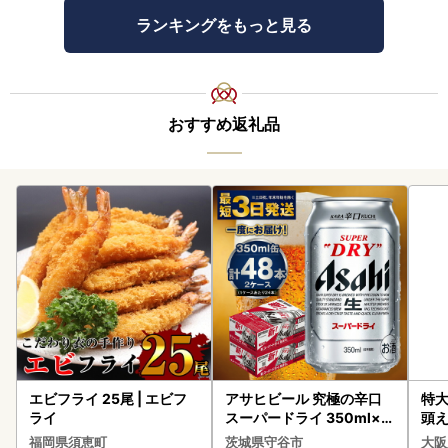
ランキングをもっと見る
おすすめ返礼品
エビフライ 25尾 | エビフ
アサヒビール 究極の辛口
特大
ライ
スーパードライ 350ml×4
頭え
8本 ビール
福岡県須恵町
茨城県守谷市
大阪