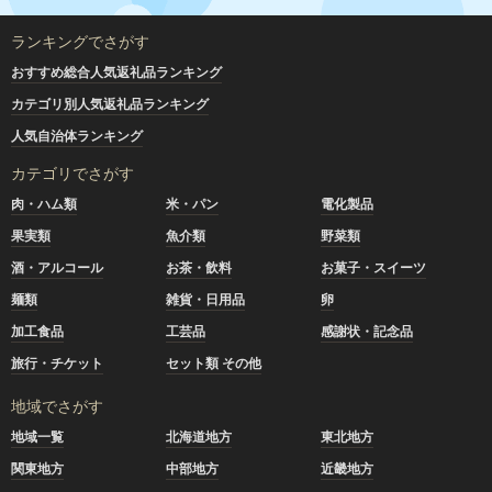
ランキングでさがす
おすすめ総合人気返礼品ランキング
カテゴリ別人気返礼品ランキング
人気自治体ランキング
カテゴリでさがす
肉・ハム類
米・パン
電化製品
果実類
魚介類
野菜類
酒・アルコール
お茶・飲料
お菓子・スイーツ
麺類
雑貨・日用品
卵
加工食品
工芸品
感謝状・記念品
旅行・チケット
セット類 その他
地域でさがす
地域一覧
北海道地方
東北地方
関東地方
中部地方
近畿地方