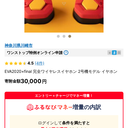
神奈川県川崎市
ワンストップ特例オンライン申請
e
ま
自
4.5
(4件)
EVA2020×final 完全ワイヤレスイヤホン 2号機モデル イヤホン
30,000
寄附金額
エントリー＋チャージでマネー増量！
増量の内訳
ログインして
条件を満たすと