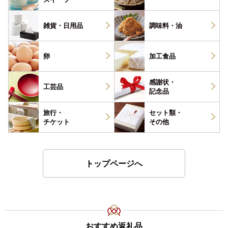
雑貨・
日用品
調味料・
油
卵
加工食品
感謝状・
工芸品
記念品
旅行・
セット類・
チケット
その他
トップページへ
おすすめ返礼品