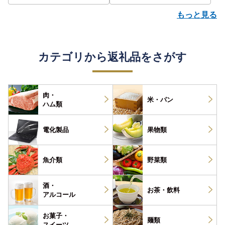
もっと見る
カテゴリから返礼品をさがす
肉・
米・パン
ハム類
電化製品
果物類
魚介類
野菜類
酒・
お茶・
飲料
アルコール
お菓子・
麺類
スイーツ