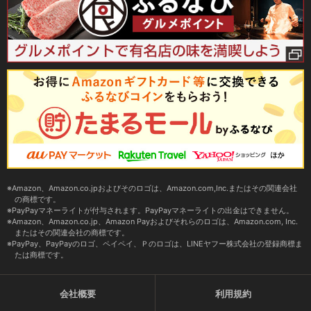
Amazon、Amazon.co.jpおよびそのロゴは、Amazon.com,Inc.またはその関連会社
の商標です。
PayPayマネーライトが付与されます。PayPayマネーライトの出金はできません。
Amazon、Amazon.co.jp、Amazon Payおよびそれらのロゴは、Amazon.com, Inc.
またはその関連会社の商標です。
PayPay、PayPayのロゴ、ペイペイ、Ｐのロゴは、LINEヤフー株式会社の登録商標ま
たは商標です。
会社概要
利用規約