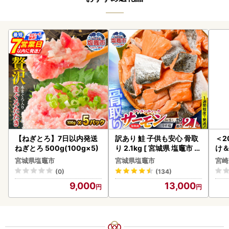
【ねぎとろ】7日以内発送
訳あり 鮭 子供も安心 骨取
＜2
ねぎとろ 500g(100g×5)
り 2.1kg [ 宮城県 塩竈市 ]
け
鮭
もも
宮城県塩竈市
宮城県塩竈市
宮崎
-00
(0)
(134)
9,000
13,000