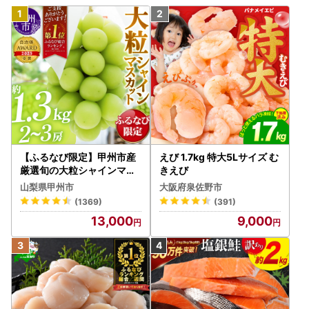
【ふるなび限定】甲州市産
えび 1.7kg 特大5Lサイズ む
厳選旬の大粒シャインマス
きえび
カット 約1.3kg 2～3房【2
山梨県甲州市
大阪府泉佐野市
026年発送】（MG）B12-
(1369)
(391)
472 FN-Limited-VO シャ
13,000
9,000
インマスカット フルーツ