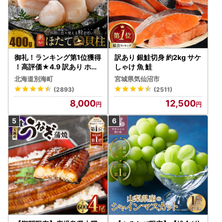
御礼！ランキング第1位獲得
訳あり 銀鮭切身 約2kg サケ
！高評価★4.9 訳あり ホタ
しゃけ 魚 鮭
テ 400g（ほたて 帆立 貝柱
北海道別海町
宮城県気仙沼市
冷凍 ）
(2893)
(2511)
8,000
12,500