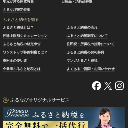
地元が誇る家電特集
日用品・消耗品特集
ふるなび限定特集
ふるさと納税を知る
ふるさと納税とは？
ふるさと納税の流れ
控除上限額シミュレーション
ふるさと納税制度について
ふるさと納税の確定申告
住民税・所得税の控除について
ワンストップ特例制度とは？
ふるさと納税のお礼特典
寄附金の使い道
マンガふるさと納税
企業版ふるさと納税とは
よくあるご質問・お問い合わせ
ふるなびオリジナルサービス