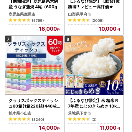
【期間限定】鹿児島県大隅
【ふるなび限定】【総合1位
産 うなぎ蒲焼 4尾（600g
獲得!! レビュー高評価★】
） KN007-004-04-cp18
〈2026年度配送分〉山梨
鹿児島県鹿屋市
山梨県甲府市
うなぎ 鰻 魚 惣菜 総菜
県産 シャインマスカット 2
(5765)
(2009)
～3房（1.0kg以上）シャイ
18,000
10,000
ン フルーツ FN-Limited-S
P
クラリスボックスティッシ
【ふるなび限定】米 精米 R
ュ60箱(1箱220組(440枚))
7年産 にじのきらめき 10kg
(5個入り×12セット)【配送
10月 FN-Limited-PR
栃木県小山市
茨城県下妻市
不可地域：離島・沖縄県】
(3240)
(3)
【1256759】
14,000
11,000