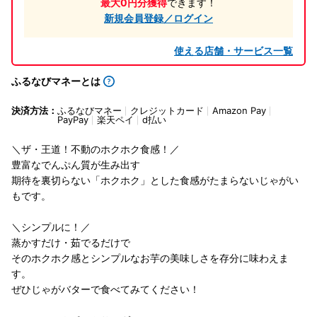
最大0円分獲得
できます！
新規会員登録／ログイン
使える店舗・サービス一覧
ふるなびマネーとは
決済方法：
ふるなびマネー
クレジットカード
Amazon Pay
PayPay
楽天ペイ
d払い
＼ザ・王道！不動のホクホク食感！／
豊富なでんぷん質が生み出す
期待を裏切らない「ホクホク」とした食感がたまらないじゃがい
もです。
＼シンプルに！／
蒸かすだけ・茹でるだけで
そのホクホク感とシンプルなお芋の美味しさを存分に味わえま
す。
ぜひじゃがバターで食べてみてください！