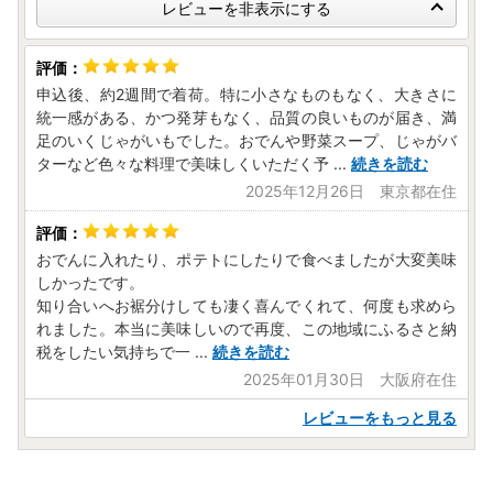
品発送に係る確認・連絡、各種お問い合わせ、寄附の使い道
レビューを非表示にする
のお知らせの広報等に利用するものであり、それ以外の目的
で使用するものではありません。
返礼品発送に関して、必要最低限の範囲において返礼品取扱
申込後、約2週間で着荷。特に小さなものもなく、大きさに
い事業者に通知します。
統一感がある、かつ発芽もなく、品質の良いものが届き、満
※お名前に旧字体または機種依存文字などが含まれている場
足のいくじゃがいもでした。おでんや野菜スープ、じゃがバ
合、当町からお送りするメールにおいて、システム上一部の
ターなど色々な料理で美味しくいただく予
...
続きを読む
メールソフトにて文字化けが発生する可能性がございます。
2025年12月26日 東京都在住
何卒ご了承ください。
おでんに入れたり、ポテトにしたりで食べましたが大変美味
【ふるさと納税の対象となる地方団体の指定について】
しかったです。
喜茂別町は令和7年9月26日付総務大臣通知「ふるさと納税
知り合いへお裾分けしても凄く喜んでくれて、何度も求めら
の対象となる地方団体の指定について（通知）」にて、
れました。本当に美味しいので再度、この地域にふるさと納
地方税法（昭和25年法律第226号）第37条の2第2項及び第3
税をしたい気持ちで一
...
続きを読む
14条の7第2項の規定に基づき、ふるさと納税の対象となる
2025年01月30日 大阪府在住
地方団体として指定されました。
指定対象期間は、令和7年10月1日から令和8年9月30日まで
レビューをもっと見る
です。