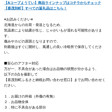
【Aコープようてい】商品ラインナップはコチラからチェック
【喜茂別町】すべての返礼品はこちら！
※お読みください※
北海道からの出荷・発送となるため、
気温差により結露が生じ、じゃがいもが濡れる可能性がありま
す。
傷みやカビの原因となりますので、
到着後はすぐに開封し、風通しの良い冷暗所で保存してくださ
い。
■安心のアフター対応
万が一、不具合があった場合はお品物の状態が分かるよう、
以下の3点を撮影して
【喜茂別町ふるさと納税お問い合わせ窓口】までお問い合わせく
ださい。
１．お届けの外箱（外傷の有無）
２．お品物全体
３．特に不具合がある部分