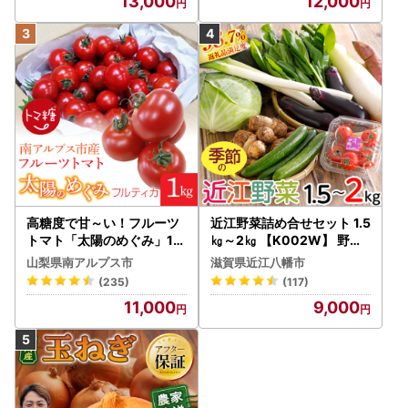
13,000
12,000
高糖度で甘～い！フルーツ
近江野菜詰め合せセット 1.5
トマト「太陽のめぐみ」1k
㎏～2㎏ 【K002W】 野菜
g ALPBI001 | 高糖度 おす
旬 新鮮
山梨県南アルプス市
滋賀県近江八幡市
すめ 産地直送 新鮮 フレッ
(235)
(117)
シュ 高栄養素 南アルプス市
11,000
9,000
山梨 |