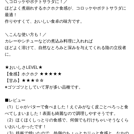
＼コロッケやポテトサラダに！／
ほどよく煮崩れするホクホク食感が、コロッケやポテトサラダに
最適！
作りやすくて、おいしい食卓の味方です。
＼こんな使い方も！／
カレーやシチューなどの煮込み料理に入れれば
ほどよく溶けて、自然なとろみと深みを与えてくれる陰の立役者
に。
★おいしさLEVEL★
【食感】ホクホク ★★★★★
【甘み】★★★☆☆
※ゴツゴツとしていて芽が多い品種です。
■レビュー
（1）じゃがバターで食べました！えぐみがなく皮ごとぺろっと食
べてしまいました！表面も綺麗なので調理しやすそうです。
（2）ほくほくしっとりの食感で、何個でも行けちゃいそうなくら
いおいしかったです！
（3）鉄板で焼いたので、外側のちょっとカリっと食感と、なかの