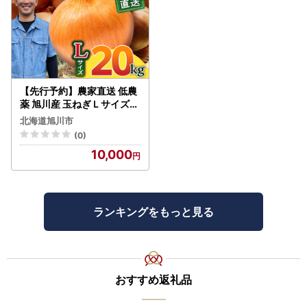
【先行予約】農家直送 低農
薬 旭川産 玉ねぎＬサイズ2
0kg(2026年9月発送開始
北海道旭川市
予定)_ | 玉ねぎ 05935
(0)
10,000
ランキングをもっと見る
おすすめ返礼品