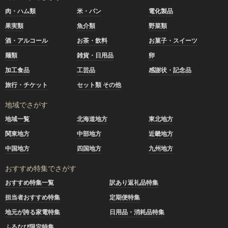
肉・ハム類
米・パン
電化製品
果実類
魚介類
野菜類
酒・アルコール
お茶・飲料
お菓子・スイーツ
麺類
雑貨・日用品
卵
加工食品
工芸品
感謝状・記念品
旅行・チケット
セット類 その他
地域でさがす
地域一覧
北海道地方
東北地方
関東地方
中部地方
近畿地方
中国地方
四国地方
九州地方
おすすめ特集でさがす
おすすめ特集一覧
訳あり返礼品特集
担当者おすすめ特集
定期便特集
地元が誇る家電特集
日用品・消耗品特集
ふるなび限定特集