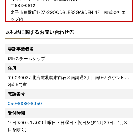
〒683-0812
米子市角盤町1-27-2GOODBLESSGARDEN 4F 株式会社エ
ッグ内
喜茂別町ふるさと納税ワンストップ受付センター 宛
返礼品に関するお問い合わせ先
※ワンストップ特例申請受付業務を外部委託しています。
【マイナンバーカードをお持ちでワンストップ申請をご希望
委託事業者名
の方へ】
(株)スチームシップ
ワンストップ特例申請を完全オンラインで行えるサービス
「自治体マイページでオンラインワンストップ申請」で迅
住所
速・便利に申請ができます。
〒0030022
北海道札幌市白石区南郷通2丁目南9-7 タウンヒル
2階 B号室
(1) 自治体マイページへログイン
(2) オンラインワンストップ特例申請画面にて、マイナンバ
電話番号
ーカードを読み取り必要事項を入力し登録。Web申請のみで
050-8886-8950
完了
受付時間
詳細につきましては、以下のURLをご確認ください。
平日9:00～17:00(土曜日・日曜日・祝日及び12月29日～1月3
＜自治体マイページURL＞
日を除く)
https://mypg.jp