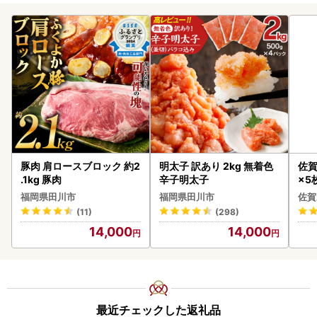
豚肉 肩ロースブロック 約2
明太子 訳あり 2kg 無着色
佐賀
.1kg 豚肉
辛子明太子
×5枚
福岡県田川市
福岡県田川市
佐賀
(11)
(298)
14,000
14,000
最近チェックした返礼品