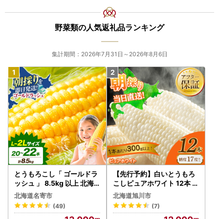
■お問合わせ先■
喜茂別町ふるさと納税お問い合わせ窓口
野菜類の人気返礼品ランキング
TEL：050-8886-8950
FAX：050-6883-9718
受付時間9:00～17:00
集計期間：2026年7月31日～2026年8月6日
(土曜日・日曜日・祝日及び12月29日～1月3日を除く)
メール：kimobetsu@steamship.co.jp
とうもろこし「 ゴールドラ
【先行予約】白いとうもろ
ッシュ 」 8.5kg 以上 北海
こしピュアホワイト 12本 3.
道 名寄 スイートコーン
6kg（2026年8月下旬から
北海道名寄市
北海道旭川市
発送開始） とうもろこし
(49)
(7)