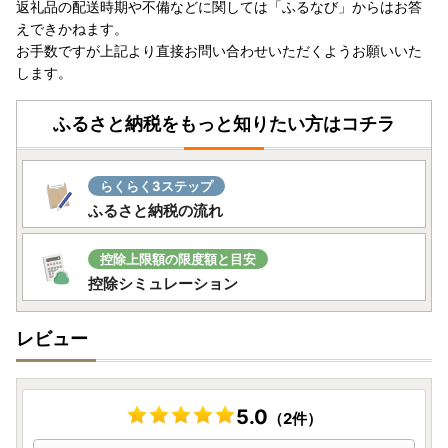
返礼品の配送時期や不備などに関しては「ふるなび」からはお答
※※ 喜茂別町では、オンラインワンストップ申請、ワンス
えできかねます。
トップ受付状況確認に対応可能です。 ※※
お手数ですが上記より直接お問い合わせいただくようお願いいた
※※ オンラインワンストップ申請期限日：寄附をした【翌
します。
年1月10日】 ※※
ふるさと納税をもっと知りたい方はコチラ
【返礼品の発送について】
・長期不在などでお受け取りができない期間がある場合は、
備考欄に必ずご入力ください。原則、再送はいたしかねます
らくらく3ステップ
・万が一、返礼品のお届け時に破損や傷みなどの不具合があ
ふるさと納税の流れ
った場合は、速やかに下記記載の『喜茂別町ふるさと納税お
問い合わせ窓口』までご連絡ください。
控除上限額の限度額と目安
控除シミュレーション
※令和5年6月1日発送分より、ヤマト運輸・転送サービスの
有料化が発表されております。転送の際はご注意ください。
レビュー
ご注文前に「お届け先」を必ずご確認ください。
【個人情報の取り扱いについて】
5.0
（2件）
お寄せいただいた個人情報は、寄附金の受付、入金及び返礼