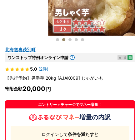
北海道喜茂別町
ワンストップ特例オンライン申請
e
ま
自
5.0
(2件)
【先行予約】男爵芋 20kg [AJAK009] じゃがいも
20,000
寄附金額
エントリー＋チャージでマネー増量！
増量の内訳
ログインして
条件を満たすと