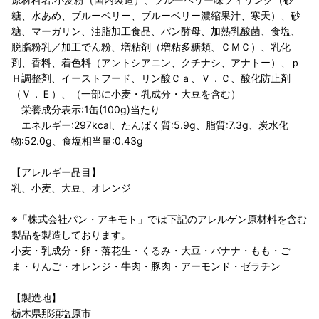
糖、水あめ、ブルーベリー、ブルーベリー濃縮果汁、寒天）、砂
糖、マーガリン、油脂加工食品、パン酵母、加熱乳酸菌、食塩、
脱脂粉乳／加工でん粉、増粘剤（増粘多糖類、ＣＭＣ）、乳化
剤、香料、着色料（アントシアニン、クチナシ、アナトー）、ｐ
Ｈ調整剤、イーストフード、リン酸Ｃａ、Ｖ．Ｃ、酸化防止剤
（Ｖ．Ｅ）、（一部に小麦・乳成分・大豆を含む）
栄養成分表示:1缶(100g)当たり
エネルギー:297kcal、たんぱく質:5.9g、脂質:7.3g、炭水化
物:52.0g、食塩相当量:0.43g
【アレルギー品目】
乳、小麦、大豆、オレンジ
※「株式会社パン・アキモト」では下記のアレルゲン原材料を含む
製品を製造しております。
小麦・乳成分・卵・落花生・くるみ・大豆・バナナ・もも・ご
ま・りんご・オレンジ・牛肉・豚肉・アーモンド・ゼラチン
【製造地】
栃木県那須塩原市