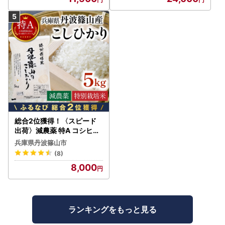
総合2位獲得！〈スピード
出荷〉減農薬 特A コシヒカ
リ 5kg 丹波篠山産 特別栽培
兵庫県丹波篠山市
米 こしひかり
(8)
8,000
ランキングをもっと見る