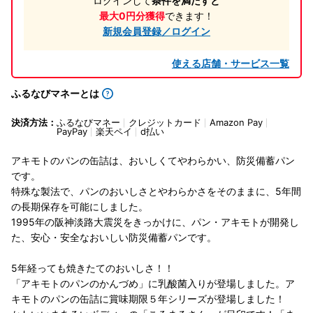
ログインして
条件を満たすと
最大0円分獲得
できます！
新規会員登録／ログイン
使える店舗・サービス一覧
ふるなびマネーとは
決済方法：
ふるなびマネー
クレジットカード
Amazon Pay
PayPay
楽天ペイ
d払い
アキモトのパンの缶詰は、おいしくてやわらかい、防災備蓄パン
です。
特殊な製法で、パンのおいしさとやわらかさをそのままに、5年間
の長期保存を可能にしました。
1995年の阪神淡路大震災をきっかけに、パン・アキモトが開発し
た、安心・安全なおいしい防災備蓄パンです。
5年経っても焼きたてのおいしさ！！
「アキモトのパンのかんづめ」に乳酸菌入りが登場しました。ア
キモトのパンの缶詰に賞味期限５年シリーズが登場しました！