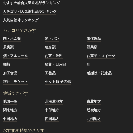
おすすめ総合人気返礼品ランキング
カテゴリ別人気返礼品ランキング
人気自治体ランキング
カテゴリでさがす
肉・ハム類
米・パン
電化製品
果実類
魚介類
野菜類
酒・アルコール
お茶・飲料
お菓子・スイーツ
麺類
雑貨・日用品
卵
加工食品
工芸品
感謝状・記念品
旅行・チケット
セット類 その他
地域でさがす
地域一覧
北海道地方
東北地方
関東地方
中部地方
近畿地方
中国地方
四国地方
九州地方
おすすめ特集でさがす