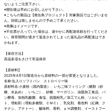
ないようご注意下さい。
※開缶後は早めにお召し上がり下さい。
※こちらの製品は【救缶鳥プロジェクト】対象製品ではございませ
ん。回収は致しませんので予めご了承ください。
※画像はイメージです。
※不在票が入っていた場合は、速やかに再配達依頼を行ってくださ
い。保管期間が過ぎて返送されてしまった返礼品の再配達はでき
かねます。
【保存方法】
高温多湿をさけて常温保存
【原材料】
2025年4月1日製造分から原材料の一部が変更となりました。
名称:缶入りソフトパン ストロベリー味
原材料名:小麦粉（国内製造）、いちご味フィリング（糖類（砂
糖、水あめ）、いちご）、砂糖、マーガリン、油脂加工食品、パ
ン酵母、加熱乳酸菌、食塩、脱脂粉乳／加工でん粉、ソルビッ
ト、増粘剤（増粘多糖類、ＣＭＣ）、乳化剤、着色料（紅麹、ク
チナシ、アナトー）、酸味料、香料、ｐＨ調整剤、イーストフー