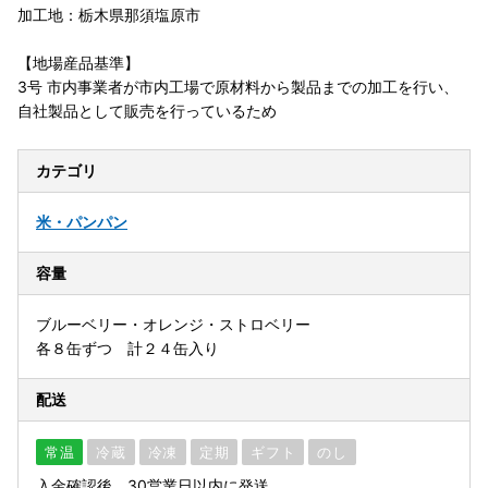
加工地：栃木県那須塩原市
【地場産品基準】
3号 市内事業者が市内工場で原材料から製品までの加工を行い、
自社製品として販売を行っているため
カテゴリ
米・パン
パン
容量
ブルーベリー・オレンジ・ストロベリー
各８缶ずつ 計２４缶入り
配送
常温
冷蔵
冷凍
定期
ギフト
のし
入金確認後、30営業日以内に発送