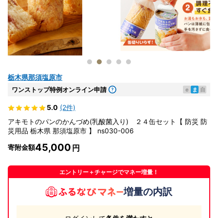
栃木県那須塩原市
ワンストップ特例オンライン申請
e
ま
自
5.0
(2件)
アキモトのパンのかんづめ(乳酸菌入り) ２４缶セット【 防災 防
災用品 栃木県 那須塩原市 】 ns030-006
45,000
寄附金額
エントリー＋チャージでマネー増量！
増量の内訳