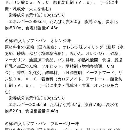
ド、リン酸Ｃａ、Ｖ．Ｃ、酸化防止剤（Ｖ．Ｅ）、（一部に小
麦・乳成分・大豆を含む）
栄養成分表示:1缶(100g)当たり
エネルギー:299kcal、たんぱく質:6.0g、脂質:7.0g、炭水化
物:53.0g、食塩相当量:0.46g
名称:缶入りソフトパン オレンジ味
原材料名:小麦粉（国内製造）、オレンジ味フィリング（糖類（水
あめ、砂糖、ぶどう糖果糖液糖）、みかん、オレンジ）、砂糖、
マーガリン、油脂加工食品、パン酵母、加熱乳酸菌、食塩、脱脂
粉乳／加工でん粉、ソルビット、増粘剤（増粘多糖類、ＣＭ
Ｃ）、香料、乳化剤、酸味料、ｐＨ調整剤、イーストフード、リ
ン酸Ｃａ、Ｖ．Ｃ、着色料（カロテノイド、アナトー）、酸化防
止剤（Ｖ．Ｅ）、（一部に小麦・乳成分・大豆・オレンジを含
む）
栄養成分表示:1缶(100g)当たり
エネルギー:305kcal、たんぱく質:6.4g、脂質:7.9g、炭水化
物:52.0g、食塩相当量:0.48g
名称:缶入りソフトパン ブルーベリー味
原材料名:小麦粉（国内製造）、ブルーベリー味フィリング（砂