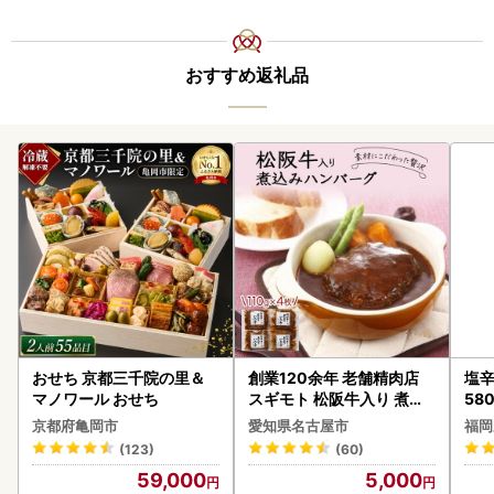
おすすめ返礼品
おせち 京都三千院の里＆
創業120余年 老舗精肉店
塩辛
マノワール おせち
スギモト 松阪牛入り 煮込
58
み ハンバーグ 110g×4枚
京都府亀岡市
愛知県名古屋市
福岡
惣菜 お取り寄せ グルメ ハ
(123)
(60)
ンバーグ 冷凍
59,000
5,000