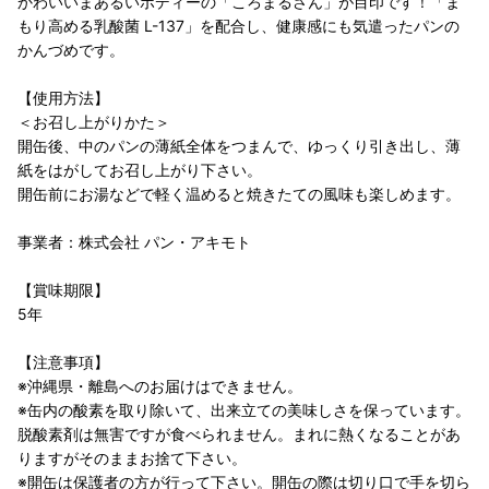
かわいいまあるいボディーの「ころまるさん」が目印です！「ま
もり高める乳酸菌 L-137」を配合し、健康感にも気遣ったパンの
かんづめです。
【使用方法】
＜お召し上がりかた＞
開缶後、中のパンの薄紙全体をつまんで、ゆっくり引き出し、薄
紙をはがしてお召し上がり下さい。
開缶前にお湯などで軽く温めると焼きたての風味も楽しめます。
事業者：株式会社 パン・アキモト
【賞味期限】
5年
【注意事項】
※沖縄県・離島へのお届けはできません。
※缶内の酸素を取り除いて、出来立ての美味しさを保っています。
脱酸素剤は無害ですが食べられません。まれに熱くなることがあ
りますがそのままお捨て下さい。
※開缶は保護者の方が行って下さい。開缶の際は切り口で手を切ら