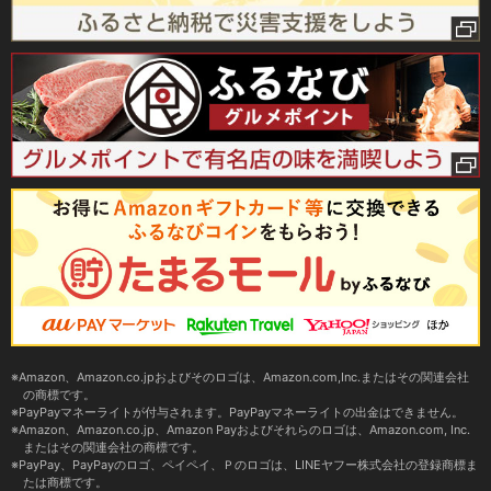
Amazon、Amazon.co.jpおよびそのロゴは、Amazon.com,Inc.またはその関連会社
の商標です。
PayPayマネーライトが付与されます。PayPayマネーライトの出金はできません。
Amazon、Amazon.co.jp、Amazon Payおよびそれらのロゴは、Amazon.com, Inc.
またはその関連会社の商標です。
PayPay、PayPayのロゴ、ペイペイ、Ｐのロゴは、LINEヤフー株式会社の登録商標ま
たは商標です。