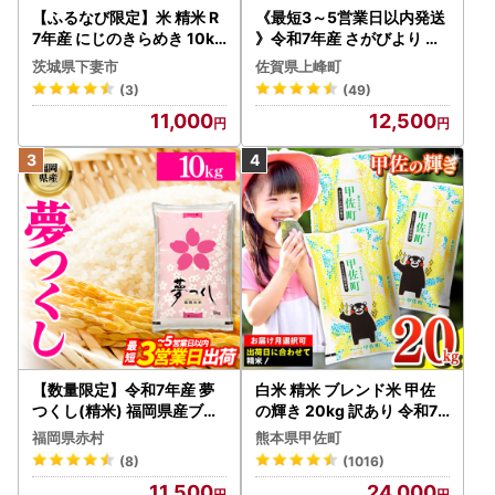
【ふるなび限定】米 精米 R
《最短3～5営業日以内発送
7年産 にじのきらめき 10kg
》令和7年産 さがびより 佐
10月 FN-Limited-PR
賀県産（精米）10kg
茨城県下妻市
佐賀県上峰町
(3)
(49)
11,000
12,500
【数量限定】令和7年産 夢
白米 精米 ブレンド米 甲佐
つくし(精米) 福岡県産ブラ
の輝き 20kg 訳あり 令和7
ンド米 10kg (品番:3X11R7)
年産 【価格改定ZS】
福岡県赤村
熊本県甲佐町
(8)
(1016)
11,500
24,000