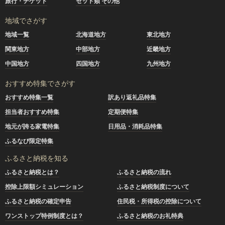
旅行・チケット
セット類 その他
地域でさがす
地域一覧
北海道地方
東北地方
関東地方
中部地方
近畿地方
中国地方
四国地方
九州地方
おすすめ特集でさがす
おすすめ特集一覧
訳あり返礼品特集
担当者おすすめ特集
定期便特集
地元が誇る家電特集
日用品・消耗品特集
ふるなび限定特集
ふるさと納税を知る
ふるさと納税とは？
ふるさと納税の流れ
控除上限額シミュレーション
ふるさと納税制度について
ふるさと納税の確定申告
住民税・所得税の控除について
ワンストップ特例制度とは？
ふるさと納税のお礼特典