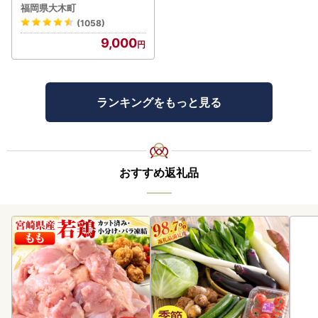
4月に順次出荷予定】いち
福岡県大木町
ご CB223
(1058)
9,000
ランキングをもっと見る
おすすめ返礼品