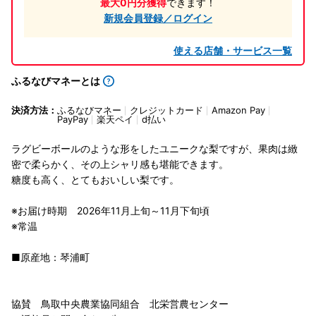
最大0円分獲得
できます！
新規会員登録／ログイン
使える店舗・サービス一覧
ふるなびマネーとは
決済方法：
ふるなびマネー
クレジットカード
Amazon Pay
PayPay
楽天ペイ
d払い
ラグビーボールのような形をしたユニークな梨ですが、果肉は緻
密で柔らかく、その上シャリ感も堪能できます。
糖度も高く、とてもおいしい梨です。
※お届け時期 2026年11月上旬～11月下旬頃
※常温
■原産地：琴浦町
協賛 鳥取中央農業協同組合 北栄営農センター