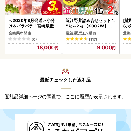
＜2026年9月発送＞小分
近江野菜詰め合せセット 1.
[鮭
け＆パラパラ！宮崎県産鶏
5㎏～2㎏ 【K002W】 野
(小
ももカット合計3kg_K043
菜 旬 新鮮
5
宮崎県串間市
滋賀県近江八幡市
北海
-009-2609
(0)
(117)
18,000
9,000
最近チェックした返礼品
返礼品詳細ページの閲覧で、ここに履歴が表示されます。