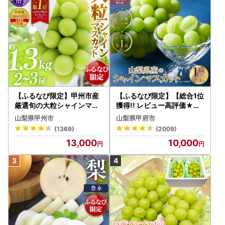
【ふるなび限定】甲州市産
【ふるなび限定】【総合1位
厳選旬の大粒シャインマス
獲得!! レビュー高評価★】
カット 約1.3kg 2～3房【2
〈2026年度配送分〉山梨
山梨県甲州市
山梨県甲府市
026年発送】（MG）B12-
県産 シャインマスカット 2
(1369)
(2009)
472 FN-Limited-VO シャ
～3房（1.0kg以上）シャイ
13,000
10,000
インマスカット フルーツ
ン フルーツ FN-Limited-S
P