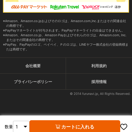
Amazon、Amazon.co.jpおよびそのロゴは、Amazon.com,Inc.またはその関連会社
の商標です。
PayPayマネーライトが付与されます。PayPayマネーライトの出金はできません。
Amazon、Amazon.co.jp、Amazon Payおよびそれらのロゴは、Amazon.com, Inc.
またはその関連会社の商標です。
PayPay、PayPayのロゴ、ペイペイ、Ｐのロゴは、LINEヤフー株式会社の登録商標ま
たは商標です。
会社概要
利用規約
プライバシーポリシー
採用情報
© 2014 furunavi.jp, All Rights Reserved.
カートに入れる
数量