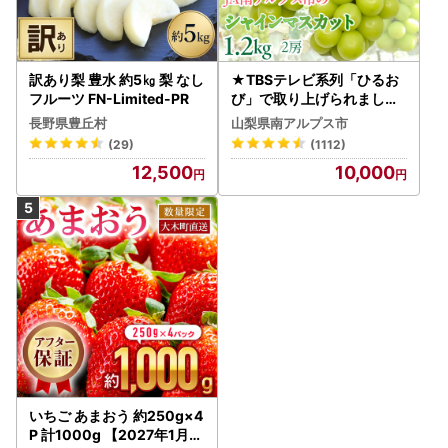
訳あり梨 豊水 約5㎏ 梨 なし
★TBSテレビ系列「ひるお
フルーツ FN-Limited-PR
び」で取り上げられました
！★＜2026年発送先行予
長野県豊丘村
山梨県南アルプス市
約＞絶品！南アルプス市産
(29)
(1112)
シャインマスカット1.2kg A
12,500
10,000
LPAA003 | 人気 山梨産 高
評価 ランキング おすすめ |
いちご あまおう 約250g×4
P 計1000g 【2027年1月～