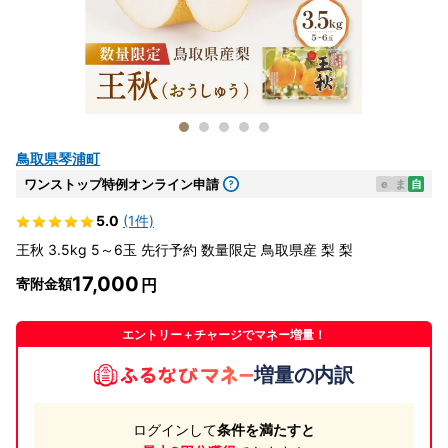
鳥取県琴浦町
ワンストップ特例オンライン申請
e
ま
自
5.0
(1件)
王秋 3.5kg 5～6玉 先行予約 数量限定 鳥取県産 梨 梨
17,000
寄附金額
エントリー＋チャージでマネー増量！
増量の内訳
ログインして
条件を満たすと