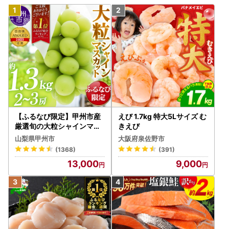
【ふるなび限定】甲州市産
えび 1.7kg 特大5Lサイズ む
厳選旬の大粒シャインマス
きえび
カット 約1.3kg 2～3房【2
山梨県甲州市
大阪府泉佐野市
026年発送】（MG）B12-
(1368)
(391)
472 FN-Limited-VO シャ
13,000
9,000
インマスカット フルーツ