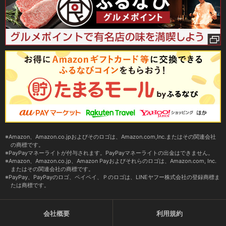
Amazon、Amazon.co.jpおよびそのロゴは、Amazon.com,Inc.またはその関連会社
の商標です。
PayPayマネーライトが付与されます。PayPayマネーライトの出金はできません。
Amazon、Amazon.co.jp、Amazon Payおよびそれらのロゴは、Amazon.com, Inc.
またはその関連会社の商標です。
PayPay、PayPayのロゴ、ペイペイ、Ｐのロゴは、LINEヤフー株式会社の登録商標ま
たは商標です。
会社概要
利用規約