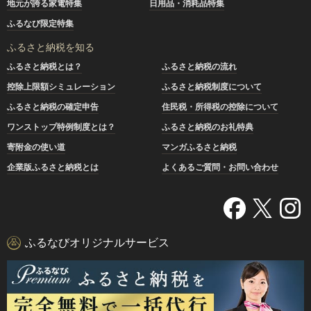
地元が誇る家電特集
日用品・消耗品特集
ふるなび限定特集
ふるさと納税を知る
ふるさと納税とは？
ふるさと納税の流れ
控除上限額シミュレーション
ふるさと納税制度について
ふるさと納税の確定申告
住民税・所得税の控除について
ワンストップ特例制度とは？
ふるさと納税のお礼特典
寄附金の使い道
マンガふるさと納税
企業版ふるさと納税とは
よくあるご質問・お問い合わせ
ふるなびオリジナルサービス