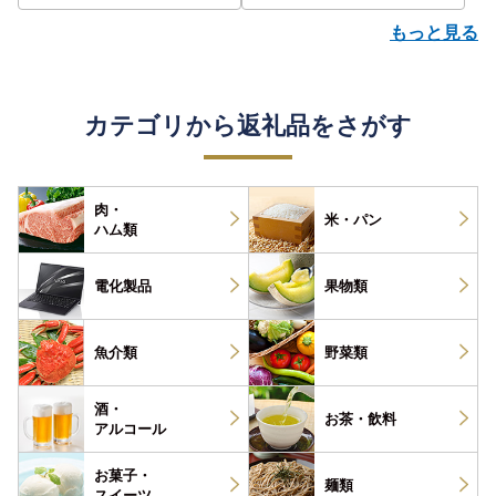
もっと見る
カテゴリから返礼品をさがす
肉・
米・パン
ハム類
電化製品
果物類
魚介類
野菜類
酒・
お茶・
飲料
アルコール
お菓子・
麺類
スイーツ