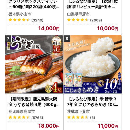
クラリスボックスティッシ
【ふるなび限定】【総合1位
ュ60箱(1箱220組(440枚))
獲得!! レビュー高評価★】
(5個入り×12セット)【配送
〈2026年度配送分〉山梨
栃木県小山市
山梨県甲府市
不可地域：離島・沖縄県】
県産 シャインマスカット 2
(3240)
(2009)
【1256759】
～3房（1.0kg以上）シャイ
14,000
10,000
ン フルーツ FN-Limited-S
P
【期間限定】鹿児島県大隅
【ふるなび限定】米 精米 R
産 うなぎ蒲焼 4尾（600g
7年産 にじのきらめき 10kg
） KN007-004-04-cp18
10月 FN-Limited-PR
鹿児島県鹿屋市
茨城県下妻市
うなぎ 鰻 魚 惣菜 総菜
(5765)
(3)
18,000
11,000