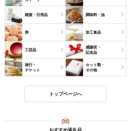
雑貨・
日用品
調味料・
油
卵
加工食品
感謝状・
工芸品
記念品
旅行・
セット類・
チケット
その他
トップページへ
おすすめ返礼品