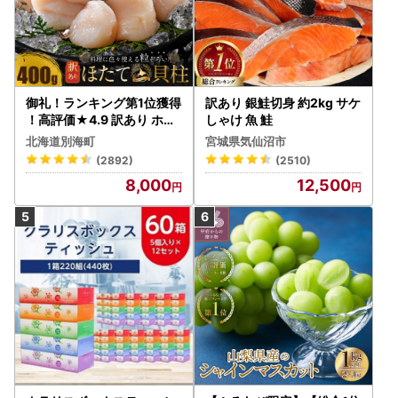
御礼！ランキング第1位獲得
訳あり 銀鮭切身 約2kg サケ
！高評価★4.9 訳あり ホタ
しゃけ 魚 鮭
テ 400g（ほたて 帆立 貝柱
北海道別海町
宮城県気仙沼市
冷凍 ）
(2892)
(2510)
8,000
12,500