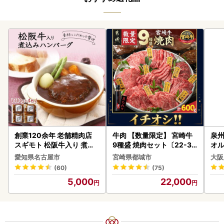
創業120余年 老舗精肉店
牛肉 【数量限定】 宮崎牛
泉州
スギモト 松阪牛入り 煮込
9種盛 焼肉セット〔22-31
オル
み ハンバーグ 110g×4枚
-006-600g〕都城 イチオ
愛知県名古屋市
宮崎県都城市
大阪
惣菜 お取り寄せ グルメ ハ
シ!! 牛肉
(60)
(75)
ンバーグ 冷凍
5,000
22,000