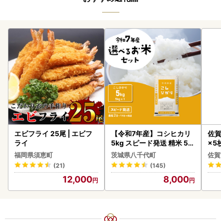
エビフライ 25尾 | エビフ
【令和7年産】コシヒカリ
佐賀
ライ
5kg スピード発送 精米 5k
×5枚
g x 1袋 白米 茨城県 八千代
福岡県須恵町
茨城県八千代町
佐賀
町
(21)
(145)
12,000
8,000