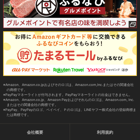
Amazon、Amazon.co.jpおよびそのロゴは、Amazon.com,Inc.またはその関連会社
の商標です。
PayPayマネーライトが付与されます。PayPayマネーライトの出金はできません。
Amazon、Amazon.co.jp、Amazon Payおよびそれらのロゴは、Amazon.com, Inc.
またはその関連会社の商標です。
PayPay、PayPayのロゴ、ペイペイ、Ｐのロゴは、LINEヤフー株式会社の登録商標ま
たは商標です。
会社概要
利用規約