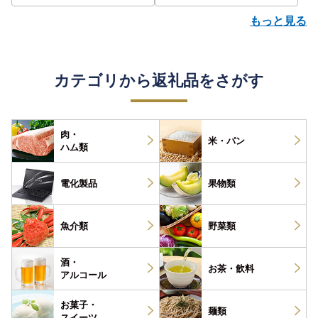
もっと見る
カテゴリから返礼品をさがす
肉・
米・パン
ハム類
電化製品
果物類
魚介類
野菜類
酒・
お茶・
飲料
アルコール
お菓子・
麺類
スイーツ