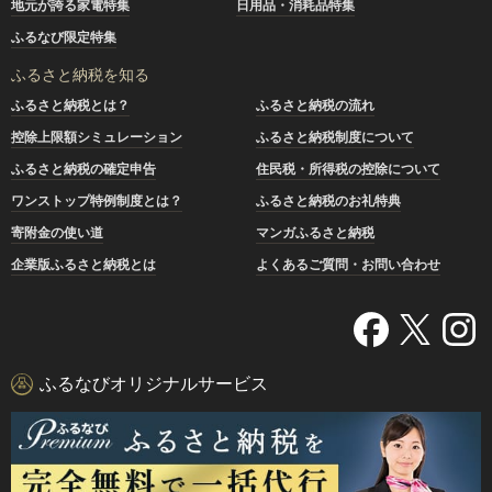
地元が誇る家電特集
日用品・消耗品特集
ふるなび限定特集
ふるさと納税を知る
ふるさと納税とは？
ふるさと納税の流れ
控除上限額シミュレーション
ふるさと納税制度について
ふるさと納税の確定申告
住民税・所得税の控除について
ワンストップ特例制度とは？
ふるさと納税のお礼特典
寄附金の使い道
マンガふるさと納税
企業版ふるさと納税とは
よくあるご質問・お問い合わせ
ふるなびオリジナルサービス