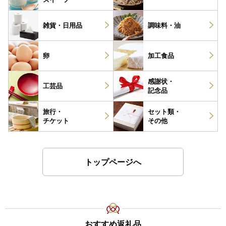
雑貨・
日用品
調味料・
油
卵
加工食品
感謝状・
工芸品
記念品
旅行・
セット類・
チケット
その他
トップページへ
おすすめ返礼品