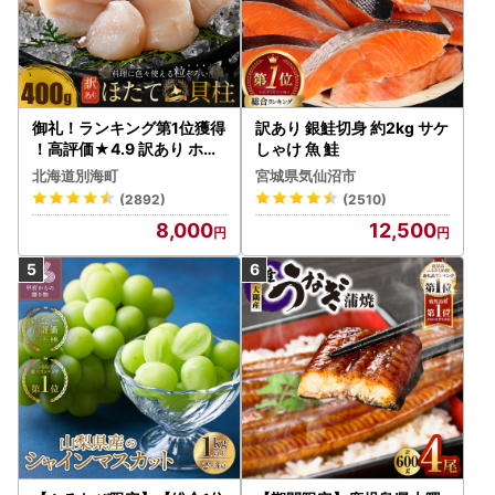
御礼！ランキング第1位獲得
訳あり 銀鮭切身 約2kg サケ
！高評価★4.9 訳あり ホタ
しゃけ 魚 鮭
テ 400g（ほたて 帆立 貝柱
北海道別海町
宮城県気仙沼市
冷凍 ）
(2892)
(2510)
8,000
12,500