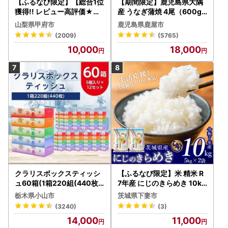
【ふるなび限定】【総合1位
【期間限定】鹿児島県大隅
獲得!! レビュー高評価★】
産 うなぎ蒲焼 4尾（600g
〈2026年度配送分〉山梨
） KN007-004-04-cp18
山梨県甲府市
鹿児島県鹿屋市
県産 シャインマスカット 2
うなぎ 鰻 魚 惣菜 総菜
(2009)
(5765)
～3房（1.0kg以上）シャイ
10,000
18,000
ン フルーツ FN-Limited-S
P
クラリスボックスティッシ
【ふるなび限定】米 精米 R
ュ60箱(1箱220組(440枚))
7年産 にじのきらめき 10kg
(5個入り×12セット)【配送
10月 FN-Limited-PR
栃木県小山市
茨城県下妻市
不可地域：離島・沖縄県】
(3240)
(3)
【1256759】
14,000
11,000