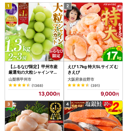
【ふるなび限定】甲州市産
えび 1.7kg 特大5Lサイズ む
厳選旬の大粒シャインマス
きえび
カット 約1.3kg 2～3房【2
山梨県甲州市
大阪府泉佐野市
026年発送】（MG）B12-
(1368)
(391)
472 FN-Limited-VO シャ
13,000
9,000
インマスカット フルーツ