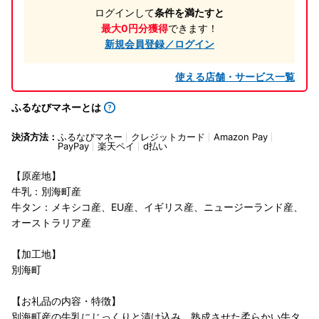
ログインして
条件を満たすと
最大0円分獲得
できます！
新規会員登録／ログイン
使える店舗・サービス一覧
ふるなびマネーとは
決済方法：
ふるなびマネー
クレジットカード
Amazon Pay
PayPay
楽天ペイ
d払い
【原産地】
牛乳：別海町産
牛タン：メキシコ産、EU産、イギリス産、ニュージーランド産、
オーストラリア産
【加工地】
別海町
【お礼品の内容・特徴】
別海町産の牛乳にじっくりと漬け込み、熟成させた柔らかい牛タ