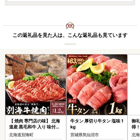
この返礼品を見た人は、こんな返礼品も見ています
【 焼肉 専門店の味】 北海
牛タン 厚切り牛タン 塩味 1
御礼
道産 黒毛和牛 入り 味付け
kg
得！
焼肉 1.2kg（400g×３パ
タテ
北海道別海町
宮城県気仙沼市
北海
ック） 特製甘だれ 別海町
貝柱