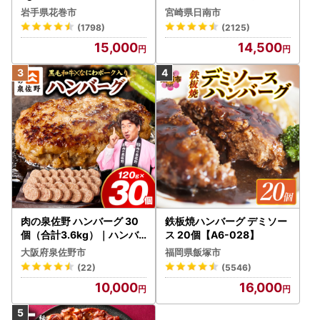
牛 赤身 焼肉 計800g FN-Li
岩手県花巻市
宮崎県日南市
mited-PR_BDV5-26-2W
(1798)
(2125)
15,000
14,500
肉の泉佐野 ハンバーグ 30
鉄板焼ハンバーグ デミソー
個（合計3.6kg）｜ハンバ
ス 20個【A6-028】
ーグ 訳あり 黒毛和牛×なに
大阪府泉佐野市
福岡県飯塚市
わポーク
(22)
(5546)
10,000
16,000