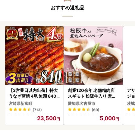
おすすめ返礼品
【3営業日以内出荷】特大
創業120余年 老舗精肉店
アサ
うなぎ蒲焼 4尾 無頭 840g
スギモト 松阪牛入り 煮込
ジョ
以上 C388-840-3D
み ハンバーグ 110g×4枚
(1ケース)
宮崎県新富町
愛知県名古屋市
茨城
惣菜 お取り寄せ グルメ ハ
ビー
(713)
(60)
ンバーグ 冷凍
23,500
5,000