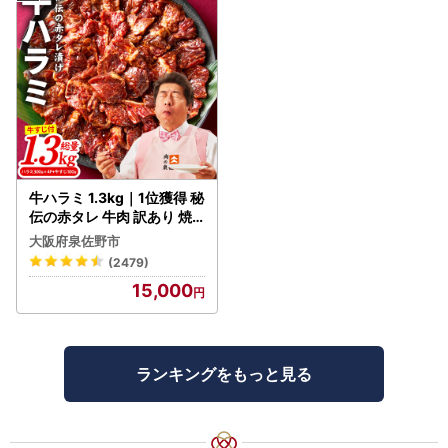
牛ハラミ 1.3kg｜1位獲得 秘
伝の赤タレ 牛肉 訳あり 焼
肉 BBQ
大阪府泉佐野市
(2479)
15,000
ランキングをもっと見る