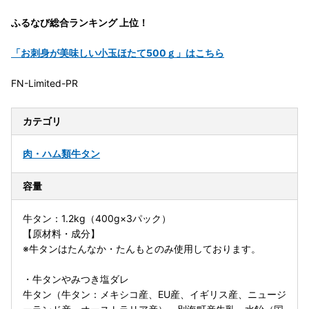
ふるなび総合ランキング 上位！
「お刺身が美味しい小玉ほたて500ｇ」はこちら
FN-Limited-PR
カテゴリ
肉・ハム類
牛タン
容量
牛タン：1.2kg（400g×3パック）
【原材料・成分】
※牛タンはたんなか・たんもとのみ使用しております。
・牛タンやみつき塩ダレ
牛タン（牛タン：メキシコ産、EU産、イギリス産、ニュージ