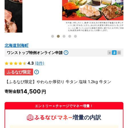
北海道別海町
ワンストップ特例オンライン申請
e
ま
自
4.3
(8件)
ふるなび限定
【ふるなび限定】やわらか厚切り 牛タン 塩味 1.2kg 牛タン
14,500
寄附金額
エントリー＋チャージでマネー増量！
増量の内訳