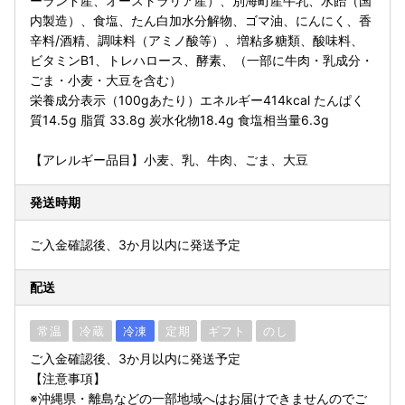
ーランド産、オーストラリア産）、別海町産牛乳、水飴（国
内製造）、食塩、たん白加水分解物、ゴマ油、にんにく、香
辛料/酒精、調味料（アミノ酸等）、増粘多糖類、酸味料、
ビタミンB1、トレハロース、酵素、（一部に牛肉・乳成分・
ごま・小麦・大豆を含む）
栄養成分表示（100gあたり）エネルギー414kcal たんぱく
質14.5g 脂質 33.8g 炭水化物18.4g 食塩相当量6.3g
【アレルギー品目】小麦、乳、牛肉、ごま、大豆
発送時期
ご入金確認後、3か月以内に発送予定
配送
常温
冷蔵
冷凍
定期
ギフト
のし
ご入金確認後、3か月以内に発送予定
【注意事項】
※沖縄県・離島などの一部地域へはお届けできませんのでご