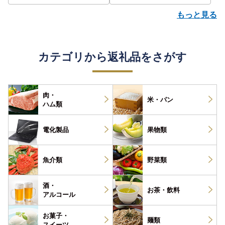
もっと見る
カテゴリから返礼品をさがす
肉・
米・パン
ハム類
電化製品
果物類
魚介類
野菜類
酒・
お茶・
飲料
アルコール
お菓子・
麺類
スイーツ