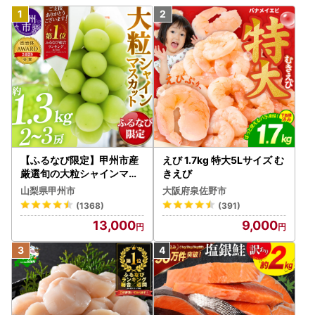
【ふるなび限定】甲州市産
えび 1.7kg 特大5Lサイズ む
厳選旬の大粒シャインマス
きえび
カット 約1.3kg 2～3房【2
山梨県甲州市
大阪府泉佐野市
026年発送】（MG）B12-
(1368)
(391)
472 FN-Limited-VO シャ
13,000
9,000
インマスカット フルーツ