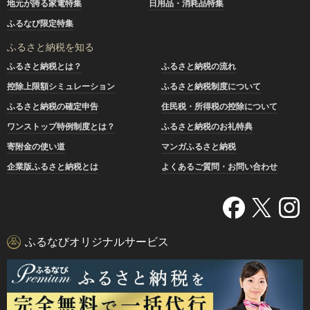
地元が誇る家電特集
日用品・消耗品特集
ふるなび限定特集
ふるさと納税を知る
ふるさと納税とは？
ふるさと納税の流れ
控除上限額シミュレーション
ふるさと納税制度について
ふるさと納税の確定申告
住民税・所得税の控除について
ワンストップ特例制度とは？
ふるさと納税のお礼特典
寄附金の使い道
マンガふるさと納税
企業版ふるさと納税とは
よくあるご質問・お問い合わせ
ふるなびオリジナルサービス