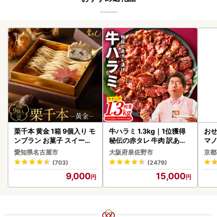
栗千本 黄金 1箱 9個入り モ
牛ハラミ 1.3kg｜1位獲得
おせ
ンブラン お菓子 スイーツ
秘伝の赤タレ 牛肉 訳あり
マノ
デザート モンブラン 人気
焼肉 BBQ
愛知県名古屋市
大阪府泉佐野市
京都
(703)
(2479)
9,000
15,000