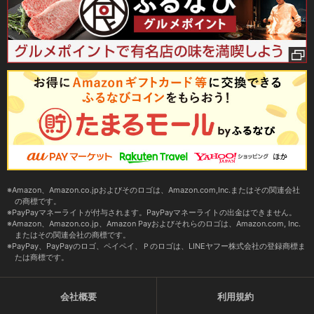
Amazon、Amazon.co.jpおよびそのロゴは、Amazon.com,Inc.またはその関連会社
の商標です。
PayPayマネーライトが付与されます。PayPayマネーライトの出金はできません。
Amazon、Amazon.co.jp、Amazon Payおよびそれらのロゴは、Amazon.com, Inc.
またはその関連会社の商標です。
PayPay、PayPayのロゴ、ペイペイ、Ｐのロゴは、LINEヤフー株式会社の登録商標ま
たは商標です。
会社概要
利用規約