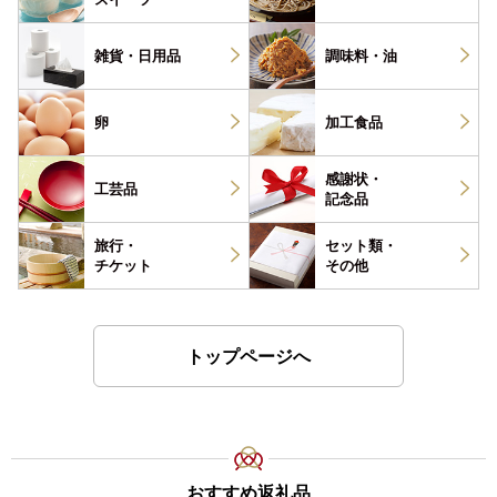
雑貨・
日用品
調味料・
油
卵
加工食品
感謝状・
工芸品
記念品
旅行・
セット類・
チケット
その他
トップページへ
おすすめ返礼品