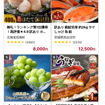
御礼！ランキング第1位獲得
訳あり 銀鮭切身 約2kg サケ
！高評価★4.9 訳あり ホタ
しゃけ 魚 鮭
テ 400g（ほたて 帆立 貝柱
北海道別海町
宮城県気仙沼市
冷凍 ）
(2892)
(2510)
8,000
12,500