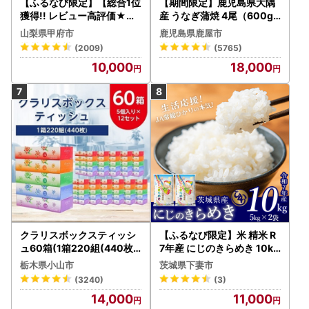
【ふるなび限定】【総合1位
【期間限定】鹿児島県大隅
獲得!! レビュー高評価★】
産 うなぎ蒲焼 4尾（600g
〈2026年度配送分〉山梨
） KN007-004-04-cp18
山梨県甲府市
鹿児島県鹿屋市
県産 シャインマスカット 2
うなぎ 鰻 魚 惣菜 総菜
(2009)
(5765)
～3房（1.0kg以上）シャイ
10,000
18,000
ン フルーツ FN-Limited-S
P
クラリスボックスティッシ
【ふるなび限定】米 精米 R
ュ60箱(1箱220組(440枚))
7年産 にじのきらめき 10kg
(5個入り×12セット)【配送
10月 FN-Limited-PR
栃木県小山市
茨城県下妻市
不可地域：離島・沖縄県】
(3240)
(3)
【1256759】
14,000
11,000