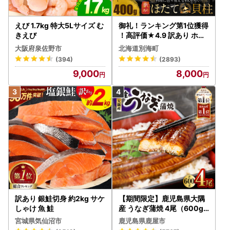
えび 1.7kg 特大5Lサイズ む
御礼！ランキング第1位獲得
きえび
！高評価★4.9 訳あり ホタ
テ 400g（ほたて 帆立 貝柱
大阪府泉佐野市
北海道別海町
冷凍 ）
(394)
(2893)
9,000
8,000
訳あり 銀鮭切身 約2kg サケ
【期間限定】鹿児島県大隅
しゃけ 魚 鮭
産 うなぎ蒲焼 4尾（600g
） KN007-004-04-cp18
宮城県気仙沼市
鹿児島県鹿屋市
うなぎ 鰻 魚 惣菜 総菜