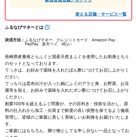
使える店舗・サービス一覧
ふるなびマネーとは
決済方法：
ふるなびマネー
クレジットカード
Amazon Pay
PayPay
楽天ペイ
d払い
長崎県産養殖とらふぐと国産天然まふぐを使用したお刺身とちり
のセットとなっております。
てっさは、お好みで薬味を入れたぽん酢につけてお召し上がりく
ださい。
てっちりは昆布出汁が入った鍋にふぐのアラと身、お野菜、お豆
腐等を加え、お好みで薬味を入れたポン酢につけてお召し上がり
ください。
創業100年を超えるふぐ問屋が、その目利き・技術を活かし、原
料の仕入れから加工・出荷まで鮮度の良い状態を保てるよう徹底
管理し、皆様のご家庭に美しく美味しいお刺身をお届けいたしま
す。
ご家庭にはもちろん、贈り物としても申し分ない一品となってお