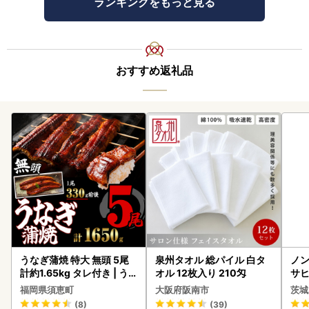
ランキングをもっと見る
おすすめ返礼品
うなぎ蒲焼 特大 無頭 5尾
泉州タオル 総パイル 白タ
ノン
計約1.65kg タレ付き | う
オル 12枚入り 210匁
サヒ
なぎ蒲焼
本 
福岡県須恵町
大阪府阪南市
茨城
守
(8)
(39)