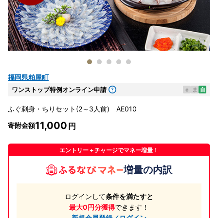
福岡県粕屋町
ワンストップ特例オンライン申請
e
ま
自
ふぐ刺身・ちりセット(2～3人前) AE010
11,000
寄附金額
エントリー＋チャージでマネー増量！
増量の内訳
ログインして
条件を満たすと
最大0円分獲得
できます！
新規会員登録／ログイン