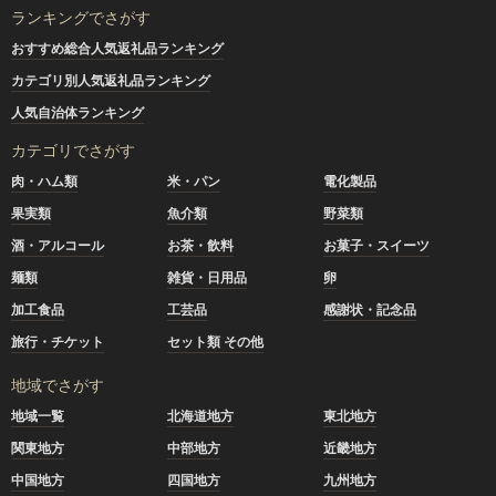
ランキングでさがす
おすすめ総合人気返礼品ランキング
カテゴリ別人気返礼品ランキング
人気自治体ランキング
カテゴリでさがす
肉・ハム類
米・パン
電化製品
果実類
魚介類
野菜類
酒・アルコール
お茶・飲料
お菓子・スイーツ
麺類
雑貨・日用品
卵
加工食品
工芸品
感謝状・記念品
旅行・チケット
セット類 その他
地域でさがす
地域一覧
北海道地方
東北地方
関東地方
中部地方
近畿地方
中国地方
四国地方
九州地方