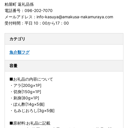
粕屋町 返礼品係
電話番号：096-202-7070
メールアドレス：info-kasuya@amakusa-nakamuraya.com
受付時間：平日 10：00から17：00
カテゴリ
魚介類
フグ
容量
■お礼品の内容について
・アラ[200g×1P]
・切身[150g×1P]
・刺身[80g×1P]
・ぽん酢[14g×5個]
・もみじおろし[3g×5個]
■原材料:お礼品に記載