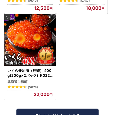
(2512)
(5767)
12,500
18,000
いくら醤油漬（鮭卵） 400
g(200g×2パック)_K022-
1676
北海道白糠町
(5674)
22,000