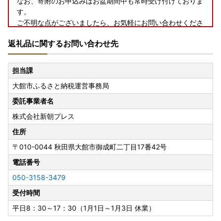
なお、寄附のお申込みはお盆期間中も常時受け付けておりま
す。
ご不明な点がございましたら、お気軽にお問い合わせくださ
い。
返礼品に関するお問い合わせ先
何卒ご了承のほどお願い申し上げます。
担当課
★★★ワンストップ特例申請をご希望の方へ★★★
大館市ふるさと納税運営事務局
【ワンストップ特例申請書】
委託事業者名
提出期限は寄附の翌年1月10日（必着）です。
株式会社新朝プレス
＜オンラインワンストップ申請を行う場合＞
住所
マイナンバーカードをお持ちの方は、「自治体マイページ」
〒010-0044
秋田県大館市御成町二丁目17番42号
よりオンライン申請が可能です。
電話番号
下記URLから申請手続きをお願いいたします。オンライン申
請をした方は、郵送での提出は不要です。
050-3158-3479
https://mypg.jp/
受付時間
※寄附完了日の2営業日以降より手続きが可能です。
※1月～2月の寄附申し込み分は、2月中旬～下旬よりオンラ
平日8：30～17：30（1月1日～1月3日 休業）
イン申請が可能となりますのでご注意ください。