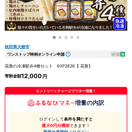
秋田県大館市
ワンストップ特例オンライン申請
e
ま
自
花善の冷凍駅弁4種セット 60P2826【 花善】
12,000
寄附金額
エントリー＋チャージでマネー増量！
増量の内訳
ログインして
条件を満たすと
最大0円分獲得
できます！
新規会員登録／ログイン