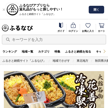
ふるなびアプリなら
返礼品がもっと探しやすい！
開く
ふるさと納税サイト「ふるなび」
ガイド
ログイン
お気に入り
カート
キーワードを入力
ランキング
地域一覧
カテゴリ
特集
ふるさと納税を知る
キャンペ
ふるさと納税サイト「ふるなび」
地域でさがす
東北地方
秋田県大