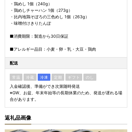
・鶏めし 1個（240g）
・鶏めしチャーハン 1個（273g）
・比内地鶏そぼろの三色めし 1個（263g）
・味噌付けきりたんぽ
■消費期限：製造から30日保証
■アレルギー品目：小麦・卵・乳・大豆・鶏肉
配送
常温
冷蔵
冷凍
定期
ギフト
のし
入金確認後、準備ができ次第随時発送
※GW、お盆、年末年始等の長期休業のため、発送が遅れる場
合があります。
返礼品画像