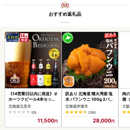
おすすめ返礼品
《14営業日以内に発送》オ
訳あり 北海道 噴火湾産 塩
肉の
ホーツクビール4本セット
水 バフンウニ 100g 2パッ
個（
( 飲料 飲み物 お酒 ビール
ク 計200g 《アフター保証
ーグ
北海道北見市
北海道伊達市
大阪
クラフトビール 瓶ビール
付き》うに ウニ 雲丹 海鮮
わ
(0)
(39)
贈答 ギフト 贈り物 お中元
海の幸 魚介類 ウニ丼 お寿
11,500
28,000
御中元 お歳暮 御歳暮 お祝
司 濃厚 無添加 産地直送 お
い プレゼント モルトビー
取り寄せ 山村水産 送料無