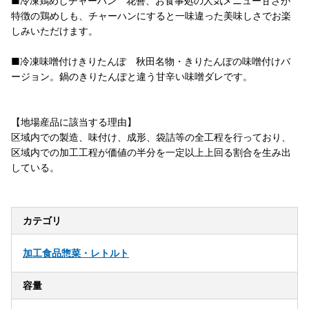
■冷凍鶏めしチャーハン 花善、お食事処の人気メニュー甘さが
特徴の鶏めしも、チャーハンにすると一味違った美味しさでお楽
しみいただけます。
■冷凍味噌付けきりたんぽ 秋田名物・きりたんぽの味噌付けバ
ージョン。鍋のきりたんぽと違う甘辛い味噌ダレです。
【地場産品に該当する理由】
区域内での製造、味付け、成形、袋詰等の全工程を行っており、
区域内での加工工程が価値の半分を一定以上上回る割合を生み出
している。
カテゴリ
加工食品
惣菜・レトルト
容量