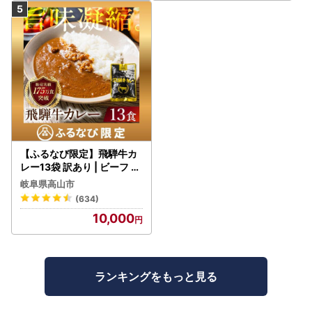
【ふるなび限定】飛騨牛カ
レー13袋 訳あり | ビーフ レ
トルト 訳あり DC006-CP
岐阜県高山市
01 FN-Limited-VO
(634)
10,000
ランキングをもっと見る