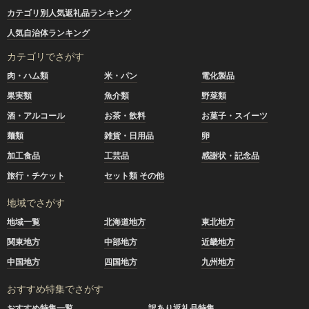
カテゴリ別人気返礼品ランキング
人気自治体ランキング
カテゴリでさがす
肉・ハム類
米・パン
電化製品
果実類
魚介類
野菜類
酒・アルコール
お茶・飲料
お菓子・スイーツ
麺類
雑貨・日用品
卵
加工食品
工芸品
感謝状・記念品
旅行・チケット
セット類 その他
地域でさがす
地域一覧
北海道地方
東北地方
関東地方
中部地方
近畿地方
中国地方
四国地方
九州地方
おすすめ特集でさがす
おすすめ特集一覧
訳あり返礼品特集