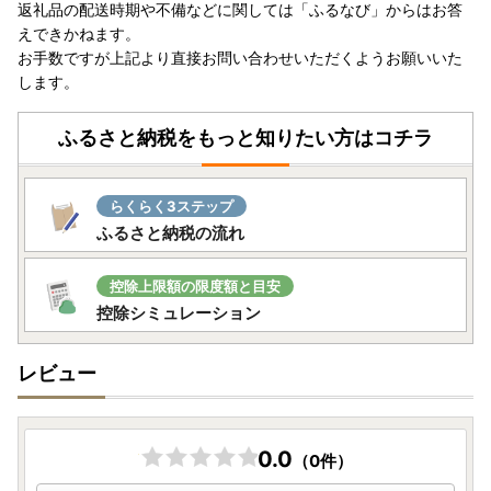
返礼品の配送時期や不備などに関しては「ふるなび」からはお答
えできかねます。
＜郵送にて提出する場合＞
お手数ですが上記より直接お問い合わせいただくようお願いいた
申込時、ワンストップ特例申請書の送付を希望された方に、
します。
「寄附金受領証明書」と同封のうえ発送しております。
申請書に必要事項をご記入し、添付書類を同封のうえ提出を
ふるさと納税をもっと知りたい方はコチラ
お願いいたします。
申請書は、「自治体マイページ」よりご自身でダウンロード
も可能です。
らくらく3ステップ
https://mypg.jp/
ふるさと納税の流れ
＜提出先＞
〒320-8790
控除上限額の限度額と目安
日本郵便株式会社 宇都宮中央郵便局
控除シミュレーション
私書箱第64号 株式会社新朝プレス
大館市ふるさと納税サポートセンター 宛
レビュー
【ワンストップ特例申請書の受付済通知】
申請書の受付確認は「自治体マイページ」をご利用くださ
い。
0.0
（0件）
本市では、申請書の受付済通知を「メール」で行っておりま