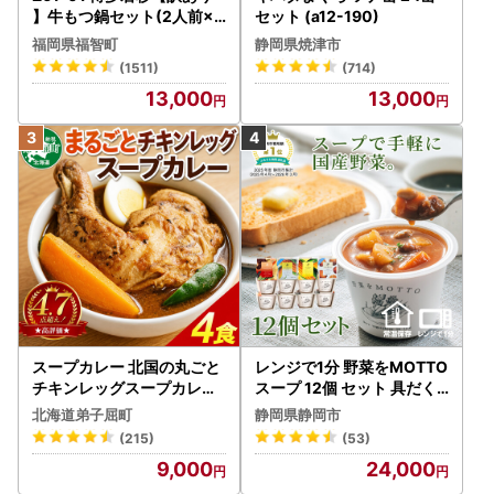
】牛もつ鍋セット(2人前×5
セット (a12-190)
) 10人前 もつ鍋
福岡県福智町
静岡県焼津市
(1511)
(714)
13,000
13,000
スープカレー 北国の丸ごと
レンジで1分 野菜をMOTTO
チキンレッグスープカレー
スープ 12個 セット 具だく
4個 3739
さんスープ 朝食 惣菜 国産
北海道弟子屈町
静岡県静岡市
野菜 常温保存
(215)
(53)
9,000
24,000