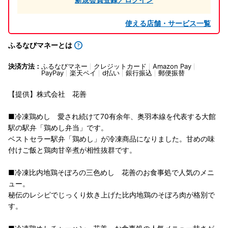
使える店舗・サービス一覧
ふるなびマネーとは
決済方法：
ふるなびマネー
クレジットカード
Amazon Pay
PayPay
楽天ペイ
d払い
銀行振込
郵便振替
【提供】株式会社 花善
■冷凍鶏めし 愛され続けて70有余年、奥羽本線を代表する大館
駅の駅弁「鶏めし弁当」です。
ベストセラー駅弁「鶏めし」が冷凍商品になりました。甘めの味
付けご飯と鶏肉甘辛煮が相性抜群です。
■冷凍比内地鶏そぼろの三色めし 花善のお食事処で人気のメニ
ュー。
秘伝のレシピでじっくり炊き上げた比内地鶏のそぼろ肉が格別で
す。