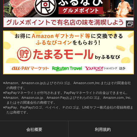
Amazon、Amazon.co.jpおよびそのロゴは、Amazon.com,Inc.またはその関連会社
の商標です。
PayPayマネーライトが付与されます。PayPayマネーライトの出金はできません。
Amazon、Amazon.co.jp、Amazon Payおよびそれらのロゴは、Amazon.com, Inc.
またはその関連会社の商標です。
PayPay、PayPayのロゴ、ペイペイ、Ｐのロゴは、LINEヤフー株式会社の登録商標ま
たは商標です。
会社概要
利用規約