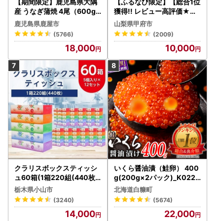
【期間限定】鹿児島県大隅
【ふるなび限定】【総合1位
産 うなぎ蒲焼 4尾（600g
獲得!! レビュー高評価★】
） KN007-004-04-cp18
〈2026年度配送分〉山梨
鹿児島県鹿屋市
山梨県甲府市
うなぎ 鰻 魚 惣菜 総菜
県産 シャインマスカット 2
(5766)
(2009)
～3房（1.0kg以上）シャイ
18,000
10,000
ン フルーツ FN-Limited-S
P
クラリスボックスティッシ
いくら醤油漬（鮭卵） 400
ュ60箱(1箱220組(440枚))
g(200g×2パック)_K022-
(5個入り×12セット)【配送
1676
栃木県小山市
北海道白糠町
不可地域：離島・沖縄県】
(3240)
(5674)
【1256759】
14,000
22,000