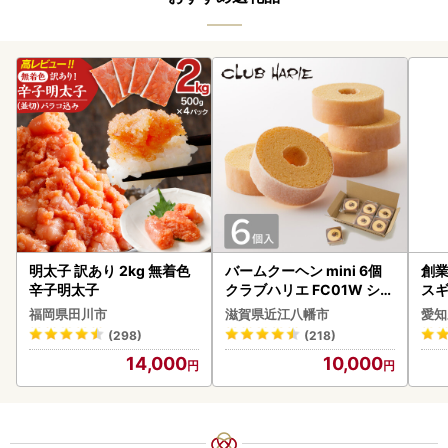
明太子 訳あり 2kg 無着色
バームクーヘン mini 6個
創業
辛子明太子
クラブハリエ FC01W シェ
スギ
アボックス バウムクーヘ
み 
福岡県田川市
滋賀県近江八幡市
愛知
ン
惣菜
(298)
(218)
ンバ
14,000
10,000