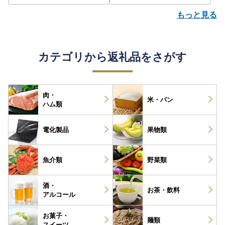
もっと見る
カテゴリから返礼品をさがす
肉・
米・パン
ハム類
電化製品
果物類
魚介類
野菜類
酒・
お茶・
飲料
アルコール
お菓子・
麺類
スイーツ