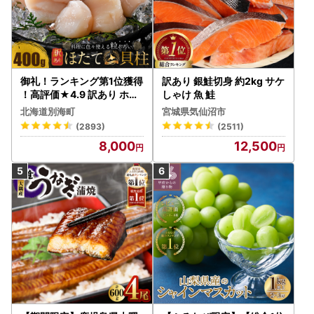
御礼！ランキング第1位獲得
訳あり 銀鮭切身 約2kg サケ
！高評価★4.9 訳あり ホタ
しゃけ 魚 鮭
テ 400g（ほたて 帆立 貝柱
北海道別海町
宮城県気仙沼市
冷凍 ）
(2893)
(2511)
8,000
12,500