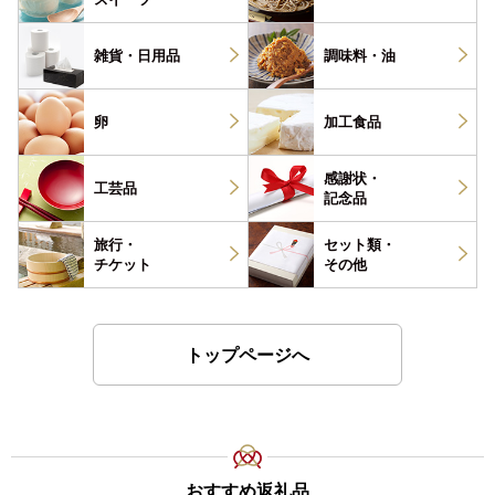
雑貨・
日用品
調味料・
油
卵
加工食品
感謝状・
工芸品
記念品
旅行・
セット類・
チケット
その他
トップページへ
おすすめ返礼品