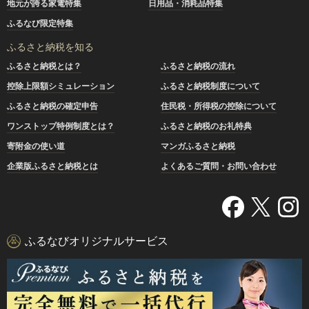
地元が誇る家電特集
日用品・消耗品特集
ふるなび限定特集
ふるさと納税を知る
ふるさと納税とは？
ふるさと納税の流れ
控除上限額シミュレーション
ふるさと納税制度について
ふるさと納税の確定申告
住民税・所得税の控除について
ワンストップ特例制度とは？
ふるさと納税のお礼特典
寄附金の使い道
マンガふるさと納税
企業版ふるさと納税とは
よくあるご質問・お問い合わせ
ふるなびオリジナルサービス