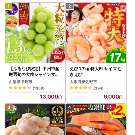
【ふるなび限定】甲州市産
えび 1.7kg 特大5Lサイズ む
厳選旬の大粒シャインマス
きえび
カット 約1.3kg 2～3房【2
山梨県甲州市
大阪府泉佐野市
026年発送】（MG）B12-
(1369)
(394)
472 FN-Limited-VO シャ
13,000
9,000
インマスカット フルーツ