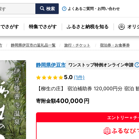
よくあるご質問・お問い合わせ
リでさがす
特集でさがす
ふるさと納税を知る
オリ
方
静岡県伊豆市の返礼品一覧
旅行・チケット
宿泊券・お食事券
静岡県伊豆市
ワンストップ特例オンライン申請
5.0
(1件)
【柳生の庄】 宿泊補助券 120,000円分 宿泊 観光
400,000
寄附金額
エントリー＋チ