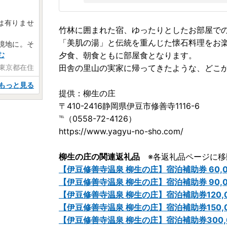
は有りませ
竹林に囲まれた宿、ゆったりとしたお部屋で
「美肌の湯」と伝統を重んじた懐石料理をお
境地に。そ
む
夕食、朝食ともに部屋食となります。
 東京都在住
田舎の里山の実家に帰ってきたような、どこ
もっと見る
提供：柳生の庄
〒410-2416静岡県伊豆市修善寺1116-6
℡（0558-72-4126）
https://www.yagyu-no-sho.com/
柳生の庄の関連返礼品
※各返礼品ページに移
【伊豆修善寺温泉 柳生の庄】宿泊補助券 60,00
【伊豆修善寺温泉 柳生の庄】宿泊補助券 90,00
【伊豆修善寺温泉 柳生の庄】宿泊補助券120,00
【伊豆修善寺温泉 柳生の庄】宿泊補助券150,00
【伊豆修善寺温泉 柳生の庄】宿泊補助券300,00