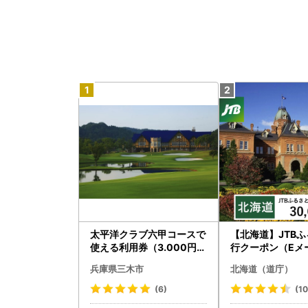
太平洋クラブ六甲コースで
【北海道】JTB
使える利用券（3.000円分
行クーポン（Eメ
）
）30,000円分 
兵庫県三木市
北海道（道庁）
ベル 宿泊 人気 おす
BW030T
(6)
(10