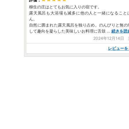
柳生の庄はとてもお気に入りの宿です。
露天風呂も大浴場も滅多に他の人と一緒になること
ん。
自然に囲まれた露天風呂を独り占め。のんびりと無の
して趣向を凝らした美味しいお料理に舌鼓
...
続きを読
2024年12月14日
レビューを