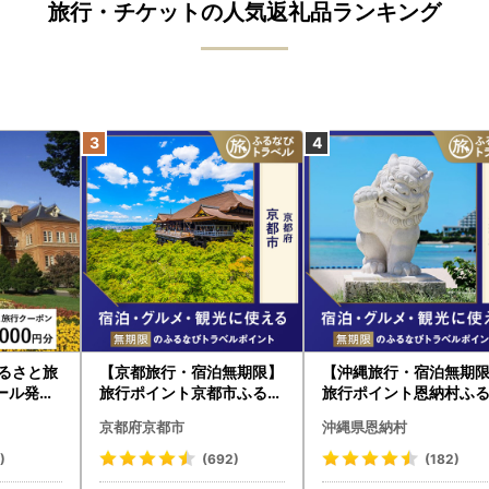
旅行・チケットの人気返礼品ランキング
ふるさと旅
【京都旅行・宿泊無期限】
【沖縄旅行・宿泊無期
ール発行
旅行ポイント京都市ふるな
旅行ポイント恩納村ふ
旅行 トラ
びトラベルポイント
びトラベルポイント
京都府京都市
沖縄県恩納村
すめ JT
)
(692)
(182)