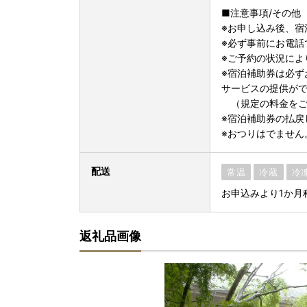
■注意事項/その他
※お申し込み後、宿
※必ず事前にお電話
※ご予約の状況によ
※宿泊補助券は必ず
サービスの提供が
（規定の料金をご
※宿泊補助券の払戻
※おつりはでません
配送
常温
冷蔵
冷
お申込みより1か月
返礼品画像