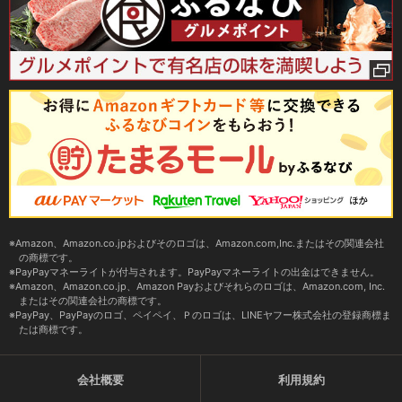
Amazon、Amazon.co.jpおよびそのロゴは、Amazon.com,Inc.またはその関連会社
の商標です。
PayPayマネーライトが付与されます。PayPayマネーライトの出金はできません。
Amazon、Amazon.co.jp、Amazon Payおよびそれらのロゴは、Amazon.com, Inc.
またはその関連会社の商標です。
PayPay、PayPayのロゴ、ペイペイ、Ｐのロゴは、LINEヤフー株式会社の登録商標ま
たは商標です。
会社概要
利用規約