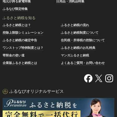
地元が誇る家電特集
日用品・消耗品特集
ふるなび限定特集
ふるさと納税を知る
ふるさと納税とは？
ふるさと納税の流れ
控除上限額シミュレーション
ふるさと納税制度について
ふるさと納税の確定申告
住民税・所得税の控除について
ワンストップ特例制度とは？
ふるさと納税のお礼特典
寄附金の使い道
マンガふるさと納税
企業版ふるさと納税とは
よくあるご質問・お問い合わせ
ふるなびオリジナルサービス