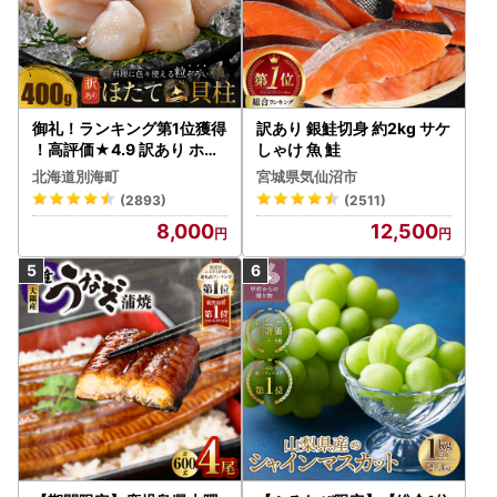
御礼！ランキング第1位獲得
訳あり 銀鮭切身 約2kg サケ
！高評価★4.9 訳あり ホタ
しゃけ 魚 鮭
テ 400g（ほたて 帆立 貝柱
北海道別海町
宮城県気仙沼市
冷凍 ）
(2893)
(2511)
8,000
12,500