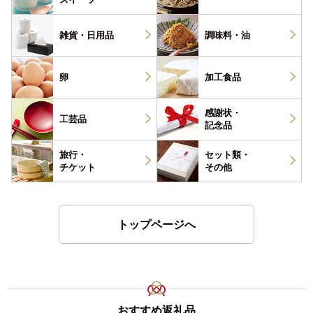
雑貨・
日用品
調味料・
油
卵
加工食品
感謝状・
工芸品
記念品
旅行・
セット類・
チケット
その他
トップページへ
おすすめ返礼品