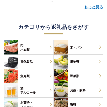
もっと見る
カテゴリから返礼品をさがす
肉・
米・パン
ハム類
電化製品
果物類
魚介類
野菜類
酒・
お茶・
飲料
アルコール
お菓子・
麺類
スイーツ