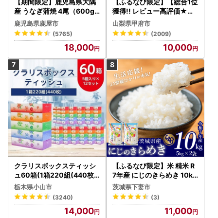
【期間限定】鹿児島県大隅
【ふるなび限定】【総合1位
産 うなぎ蒲焼 4尾（600g
獲得!! レビュー高評価★】
） KN007-004-04-cp18
〈2026年度配送分〉山梨
鹿児島県鹿屋市
山梨県甲府市
うなぎ 鰻 魚 惣菜 総菜
県産 シャインマスカット 2
(5765)
(2009)
～3房（1.0kg以上）シャイ
18,000
10,000
ン フルーツ FN-Limited-S
P
クラリスボックスティッシ
【ふるなび限定】米 精米 R
ュ60箱(1箱220組(440枚))
7年産 にじのきらめき 10kg
(5個入り×12セット)【配送
10月 FN-Limited-PR
栃木県小山市
茨城県下妻市
不可地域：離島・沖縄県】
(3240)
(3)
【1256759】
14,000
11,000