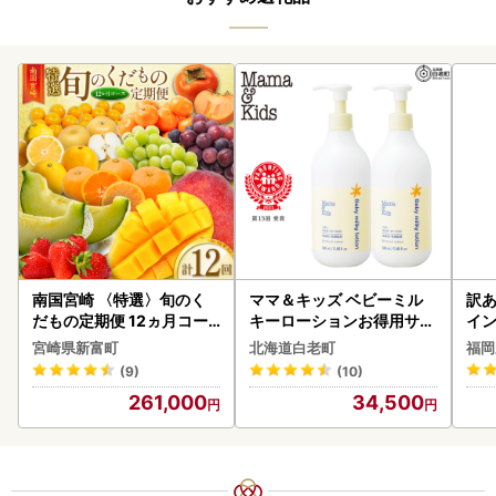
南国宮崎 〈特選〉旬のく
ママ＆キッズ ベビーミル
訳あ
だもの定期便 12ヵ月コー
キーローションお得用サイ
イン
ス【F84-25】
ズ 380ml 2本セット CH21
宮崎県新富町
北海道白老町
福岡
0
(9)
(10)
261,000
34,500