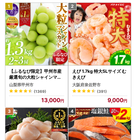
【ふるなび限定】甲州市産
えび 1.7kg 特大5Lサイズ む
厳選旬の大粒シャインマス
きえび
カット 約1.3kg 2～3房【2
山梨県甲州市
大阪府泉佐野市
026年発送】（MG）B12-
(1369)
(391)
472 FN-Limited-VO シャ
13,000
9,000
インマスカット フルーツ