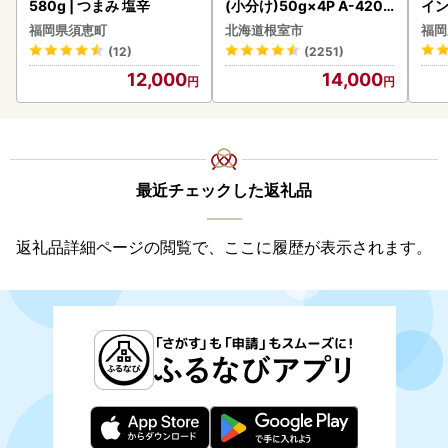
580g | つまみ 塩辛
(小分け)50g×4P A-4209
イン
5
福岡県須恵町
北海道根室市
福岡
(12)
(2251)
12,000
14,000
最近チェックした返礼品
返礼品詳細ページの閲覧で、ここに履歴が表示されます。