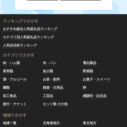
ランキングでさがす
おすすめ総合人気返礼品ランキング
カテゴリ別人気返礼品ランキング
人気自治体ランキング
カテゴリでさがす
肉・ハム類
米・パン
電化製品
果実類
魚介類
野菜類
酒・アルコール
お茶・飲料
お菓子・スイーツ
麺類
雑貨・日用品
卵
加工食品
工芸品
感謝状・記念品
旅行・チケット
セット類 その他
地域でさがす
地域一覧
北海道地方
東北地方