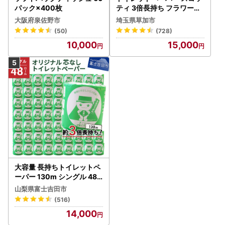
パック×400枚
ティ 3倍長持ち フラワーパ
ック 4ロール×6P
大阪府泉佐野市
埼玉県草加市
(50)
(728)
10,000
15,000
大容量 長持ちトイレットペ
ーパー 130m シングル 48R
芯なし 3倍巻 トイレット
山梨県富士吉田市
(516)
14,000