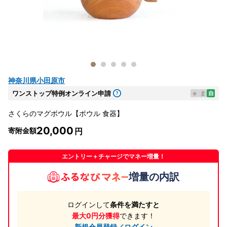
神奈川県小田原市
ワンストップ特例オンライン申請
e
ま
自
さくらのマグボウル【ボウル 食器】
20,000
寄附金額
エントリー＋チャージでマネー増量！
増量の内訳
ログインして
条件を満たすと
最大0円分獲得
できます！
新規会員登録／ログイン