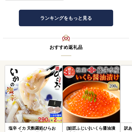
ランキングをもっと見る
おすすめ返礼品
塩辛 イカ 天麩羅処ひらお
[鮭匠ふじい]いくら醤油漬
訳あ