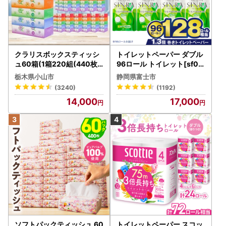
クラリスボックスティッシ
トイレットペーパー ダブル
ュ60箱(1箱220組(440枚))
96ロール トイレット[sf00
(5個入り×12セット)【配送
1-012]
栃木県小山市
静岡県富士市
不可地域：離島・沖縄県】
(3240)
(1192)
【1256759】
14,000
17,000
ソフトパックティッシュ 60
トイレットペーパー スコッ