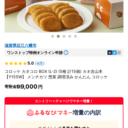
滋賀県近江八幡市
ワンストップ特例オンライン申請
e
ま
自
5.0
(4件)
コロッケ カネコロ BOX (L-2) (5種 計15個) カネ吉山本
【Y155W】 メンチカツ 惣菜 調理済み かんたん コロッケ
9,000
寄附金額
エントリー＋チャージでマネー増量！
増量の内訳