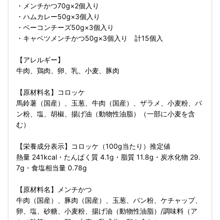
・メンチかつ70g×2個入り
・ハムカレー50g×3個入り
・ベーコンチーズ50g×3個入り
・キャベツメンチかつ50g×3個入り 計15個入
【アレルギー】
牛肉、鶏肉、卵、乳、小麦、豚肉
【原材料名】コロッケ
馬鈴薯（国産）、玉葱、牛肉（国産）、ザラメ、小麦粉、パ
ン粉、塩、胡椒、揚げ油（動物性油脂）（一部に小麦を含
む）
【栄養成分表示】コロッケ（100g当たり）推定値
熱量 241kcal・たんぱく質 4.1g・脂質 11.8g・炭水化物 29.
7g・食塩相当量 0.78g
【原材料名】メンチかつ
牛肉（国産）、豚肉（国産）、玉葱、パン粉、ケチャップ、
卵、塩、砂糖、小麦粉、揚げ油（動物性油脂）/調味料（ア