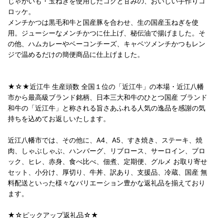
じゃがいも・玉ねぎを使用したコクと甘みの、おいしい手作りコ
ロッケ。
メンチかつは黒毛和牛と国産豚を合わせ、生の国産玉ねぎを使
用。ジューシーなメンチかつに仕上げ、秘伝油で揚げました。そ
の他、ハムカレーやベーコンチーズ、キャベツメンチかつもレン
ジで温めるだけの簡便商品に仕上げました。
★☆★近江牛 生産頭数 全国１位の「近江牛」の本場・近江八幡
市から最高級ブランド銘柄、日本三大和牛のひとつ国産 ブランド
和牛の「近江牛」と称される旨さあふれる人気の逸品を感謝の気
持ちを込めてお返しいたします。
近江八幡市では、その他に、A4、A5、すき焼き、ステーキ、焼
肉、しゃぶしゃぶ、ハンバーグ、リブロース、サーロイン、ブロ
ック、ヒレ、赤身、食べ比べ、佃煮、定期便、グルメ お取り寄せ
セット、小分け、厚切り、牛丼、訳あり、支援品、冷蔵、国産 無
料配送といった様々なバリエーション豊かな返礼品を揃えており
ます。
★☆ピックアップ返礼品☆★