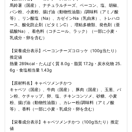
馬鈴薯（国産）、ナチュラルチーズ、ベーコン、塩、胡椒、
パン粉、小麦粉、揚げ油（動物性油脂）/調味料（アミノ酸
等）、リン酸塩（Na）、カゼインNa（乳由来）、トレハロ
ース、酸化防止剤（ビタミンC）、増粘多糖類、発色剤（亜
硫酸Na）、着色料（コチニール、ラック）（一部に小麦・
乳成分・卵を含む）
【栄養成分表示】ベーコンチーズコロッケ（100g当たり）
推定値
熱量 289kcal・たんぱく質 8.0g・脂質 17.2g・炭水化物 25.
6g・食塩相当量 1.43g
【原材料名】キャベツメンチかつ
キャベツ（国産）、牛肉（国産）、豚肉（国産）、玉葱、パ
ン粉、ケチャップ、卵、塩、チキンコンソメ、砂糖、小麦
粉、揚げ油（動物性油脂）、カレー粉/調味料（アミノ酸
等）、香料（一部に小麦・乳成分・卵を含む）
【栄養成分表示】キャベツメンチかつ（100g当たり）推定
値