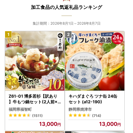
加工食品の人気返礼品ランキング
集計期間：2026年8月1日～2026年8月7日
Z61-01 博多若杉【訳あり
キハダまぐろ ツナ缶 24缶
】牛もつ鍋セット(2人前×5
セット (a12-190)
) 10人前 もつ鍋
福岡県福智町
静岡県焼津市
(1511)
(714)
13,000
13,000