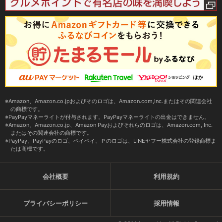
Amazon、Amazon.co.jpおよびそのロゴは、Amazon.com,Inc.またはその関連会社
の商標です。
PayPayマネーライトが付与されます。PayPayマネーライトの出金はできません。
Amazon、Amazon.co.jp、Amazon Payおよびそれらのロゴは、Amazon.com, Inc.
またはその関連会社の商標です。
PayPay、PayPayのロゴ、ペイペイ、Ｐのロゴは、LINEヤフー株式会社の登録商標ま
たは商標です。
会社概要
利用規約
プライバシーポリシー
採用情報