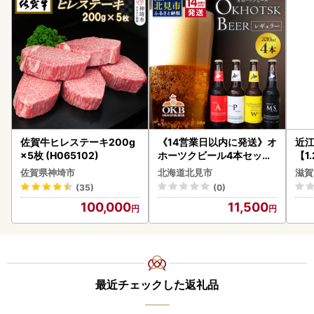
佐賀牛ヒレステーキ200g
《14営業日以内に発送》オ
近
×5枚 (H065102)
ホーツクビール4本セット
【1
( 飲料 飲み物 お酒 ビール
】【
佐賀県神埼市
北海道北見市
滋賀
クラフトビール 瓶ビール
(35)
(0)
贈答 ギフト 贈り物 お中元
100,000
11,500
御中元 お歳暮 御歳暮 お祝
い プレゼント モルトビー
ル 麦芽100% 熨斗 のし )【
028-0064】
最近チェックした返礼品