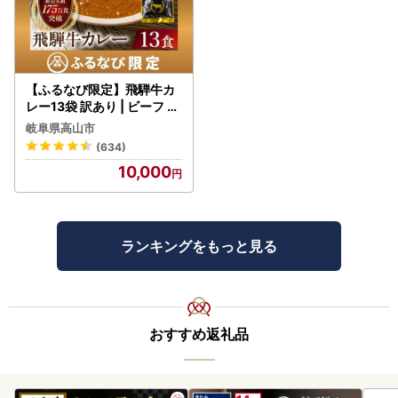
【ふるなび限定】飛騨牛カ
レー13袋 訳あり | ビーフ レ
トルト 訳あり DC006-CP
岐阜県高山市
01 FN-Limited-VO
(634)
10,000
ランキングをもっと見る
おすすめ返礼品