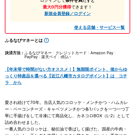
ログインして
条件を満たすと
最大0円分獲得
できます！
新規会員登録／ログイン
使える店舗・サービス一覧
ふるなびマネーとは
決済方法：
ふるなびマネー
クレジットカード
Amazon Pay
PayPay
楽天ペイ
d払い
【年末等で時間がない方オススメ！】無期限ポイント、後からゆ
っくり特産品を選べる【近江八幡市カタログポイント】は コチ
ラ から
愛され続けて70年。当店人気のコロッケ・メンチかつ・ハムカレ
ー・ベーコンチーズ・キャベツメンチかつ各1パックを一つ一つ丁
寧に手揚げをして冷凍にて商品化し、カネコロBOX（L-2）として
詰め合わせました。
一番人気のコロッケは、秘伝油で香ばしく揚げた、国産の牛肉・