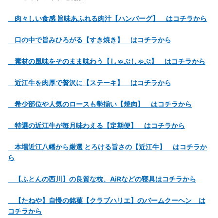
肉々しい食感 旨味あふれる肉汁【ハンバーグ】 はコチラから
口の中で旨みひろがる【すき焼き】 はコチラから
素材の風味をそのまま味わう【しゃぶしゃぶ】 はコチラから
近江牛を肉厚で贅沢に【ステーキ】 はコチラから
希少部位や人気のロースも勢揃い【焼肉】 はコチラから
特選の近江牛が毎月味わえる【定期便】 はコチラから
本場近江八幡から厳選 とろける旨さの【近江牛】 はコチラか
ら
【ふとんの西川】の良質な枕、AiRなどの寝具はコチラから
【たねや】自慢の銘菓【クラブハリエ】のバームクーヘン は
コチラから