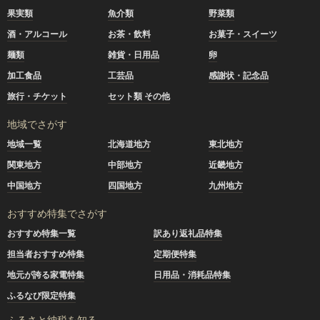
果実類
魚介類
野菜類
酒・アルコール
お茶・飲料
お菓子・スイーツ
麺類
雑貨・日用品
卵
加工食品
工芸品
感謝状・記念品
旅行・チケット
セット類 その他
地域でさがす
地域一覧
北海道地方
東北地方
関東地方
中部地方
近畿地方
中国地方
四国地方
九州地方
おすすめ特集でさがす
おすすめ特集一覧
訳あり返礼品特集
担当者おすすめ特集
定期便特集
地元が誇る家電特集
日用品・消耗品特集
ふるなび限定特集
ふるさと納税を知る