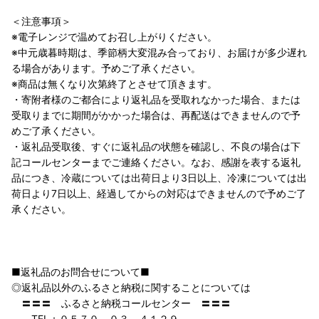
＜注意事項＞
※電子レンジで温めてお召し上がりください。
※中元歳暮時期は、季節柄大変混み合っており、お届けが多少遅れ
る場合があります。予めご了承ください。
※商品は無くなり次第終了とさせて頂きます。
・寄附者様のご都合により返礼品を受取れなかった場合、または
受取りまでに期間がかかった場合は、再配送はできませんので予
めご了承ください。
・返礼品受取後、すぐに返礼品の状態を確認し、不良の場合は下
記コールセンターまでご連絡ください。なお、感謝を表する返礼
品につき、冷蔵については出荷日より3日以上、冷凍については出
荷日より7日以上、経過してからの対応はできませんので予めご了
承ください。
■返礼品のお問合せについて■
◎返礼品以外のふるさと納税に関することについては
〓〓〓 ふるさと納税コールセンター 〓〓〓
TEL：０５７０－０３－４１２９