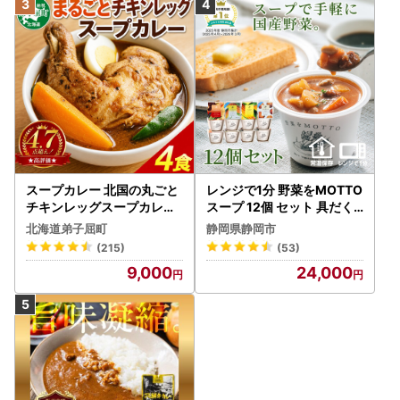
スープカレー 北国の丸ごと
レンジで1分 野菜をMOTTO
チキンレッグスープカレー
スープ 12個 セット 具だく
4個 3739
さんスープ 朝食 惣菜 国産
北海道弟子屈町
静岡県静岡市
野菜 常温保存
(215)
(53)
9,000
24,000