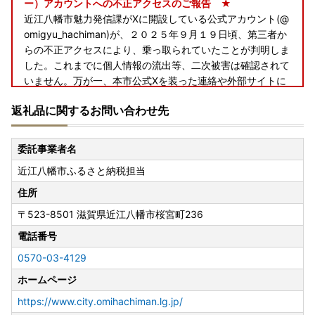
ー）アカウントへの不正アクセスのご報告 ★
近江八幡市魅力発信課がXに開設している公式アカウント(@
omigyu_hachiman)が、２０２５年９月１９日頃、第三者か
らの不正アクセスにより、乗っ取られていたことが判明しま
した。これまでに個人情報の流出等、二次被害は確認されて
いません。万が一、本市公式Xを装った連絡や外部サイトに
誘導するURLが付いたダイレクトメッセージ等が届いた場合
返礼品に関するお問い合わせ先
には開かないようご注意願います。 Ｘ社には、乗っ取ら
れた旨の報告と解決を依頼中です。 関係者の皆さま、フ
ォロアーの皆さまにはご心配とご迷惑をおかけし、深くお詫
委託事業者名
び申し上げます。
近江八幡市ふるさと納税担当
---------------------------------------------------------------
----------------
住所
★◇ 長期不在期間がある場合 ★
〒523-8501
滋賀県近江八幡市桜宮町236
長期不在期間がある場合は、お申込みいただいた後に必ず以
下のメールアドレス又はふるさと納税コールセンターまでご
電話番号
連絡ください。
0570-03-4129
city-omihachiman@dune.ocn.ne.jp
ホームページ
https://www.city.omihachiman.lg.jp/