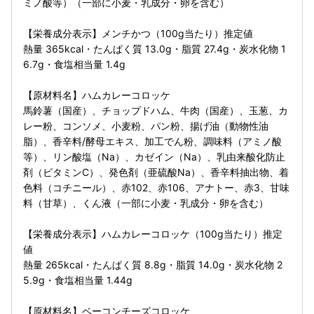
ミノ酸等）（一部に小麦・乳成分・卵を含む）
【栄養成分表示】メンチかつ（100g当たり）推定値
熱量 365kcal・たんぱく質 13.0g・脂質 27.4g・炭水化物 1
6.7g・食塩相当量 1.4g
【原材料名】ハムカレーコロッケ
馬鈴薯（国産）、チョップドハム、牛肉（国産）、玉葱、カ
レー粉、コンソメ、小麦粉、パン粉、揚げ油（動物性油
脂）、香辛料/酵母エキス、加工でん粉、調味料（アミノ酸
等）、リン酸塩（Na）、カゼイン（Na）、乳由来酸化防止
剤（ビタミンC）、発色剤（亜硫酸Na）、香辛料抽出物、着
色料（コチニール）、赤102、赤106、アナトー、赤3、甘味
料（甘草）、くん液（一部に小麦・乳成分・卵を含む）
【栄養成分表示】ハムカレーコロッケ（100g当たり）推定
値
熱量 265kcal・たんぱく質 8.8g・脂質 14.0g・炭水化物 2
5.9g・食塩相当量 1.44g
【原材料名】ベーコンチーズコロッケ