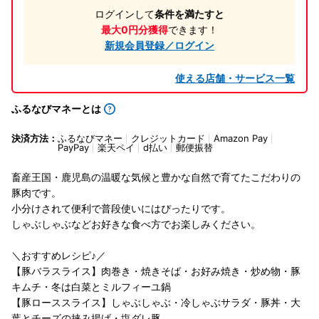
ログインして
条件を満たすと
最大0円分獲得
できます！
新規会員登録／ログイン
使える店舗・サービス一覧
ふるなびマネーとは
決済方法：
ふるなびマネー
クレジットカード
Amazon Pay
PayPay
楽天ペイ
d払い
郵便振替
畜産王国・鹿児島の温暖な気候と豊かな自然で育てたこだわりの
豚肉です。
小分けされて便利で普段使いにはぴったりです。
しゃぶしゃぶなどお好きな食べ方でお楽しみください。
＼おすすめレシピ♪／
【豚バラスライス】肉巻き・焼きそば・お好み焼き・炒め物・豚
キムチ・冬は白菜とミルフィーユ鍋
【豚ローススライス】しゃぶしゃぶ・冷しゃぶサラダ・豚丼・大
葉とチーズの挟み揚げ・塩ダレ豚