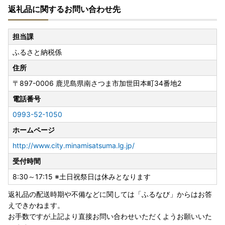
返礼品に関するお問い合わせ先
ご住所入力には十分にご注意下さい。
◆定期便をお申込みの皆様は、お届け先ご変更の場合、必ず
南さつま市までご連絡下さい。
担当課
ふるさと納税係
【住所変更連絡先】
電話番号:0993-52-1050
住所
メールアドレス:contact@furusato-ms.jp
〒897-0006
鹿児島県南さつま市加世田本町34番地2
--- 詳細はヤマト運輸HPをご確認ください ---
電話番号
https://www.yamato-hd.co.jp/important/info_230417_
0993-52-1050
2.html
ホームページ
http://www.city.minamisatsuma.lg.jp/
受付時間
8:30～17:15 ※土日祝祭日は休みとなります
返礼品の配送時期や不備などに関しては「ふるなび」からはお答
えできかねます。
お手数ですが上記より直接お問い合わせいただくようお願いいた