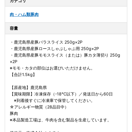
カテゴリ
肉・ハム類
豚肉
容量
・鹿児島県産豚バラスライス 250g×2P
・鹿児島県産豚ロースしゃぶしゃぶ用 250g×2P
・鹿児島県産豚モモスライス（または）豚カタ薄切り 250g
×2P
※モモ・カタの部位はお選びいただけません。
【合計1.5kg】
【原産地】鹿児島県
【賞味期限】冷凍保存（-18℃以下）／発送日から60日
※到着後すぐに冷凍庫で保管してください。
☆アレルギー物質（28品目中）
豚肉
※本品製造工場は、牛肉を含む製品を生産しています。