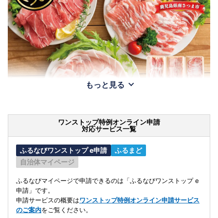
もっと見る
ワンストップ特例オンライン申請
対応サービス一覧
ふるなびワンストップ e申請
ふるまど
自治体マイページ
ふるなびマイページで申請できるのは「ふるなびワンストップ e
申請」です。
申請サービスの概要は
ワンストップ特例オンライン申請サービス
のご案内
をご覧ください。