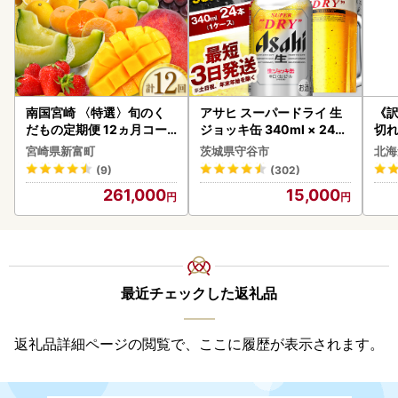
南国宮崎 〈特選〉旬のく
アサヒ スーパードライ 生
《
だもの定期便 12ヵ月コー
ジョッキ缶 340ml × 24本
切れ
ス【F84-25】
(1ケース) ＜茨城工場＞ 缶
0g 
宮崎県新富町
茨城県守谷市
北海
ビール お酒 Asahi 守谷市
(9)
(302)
261,000
15,000
最近チェックした返礼品
返礼品詳細ページの閲覧で、ここに履歴が表示されます。