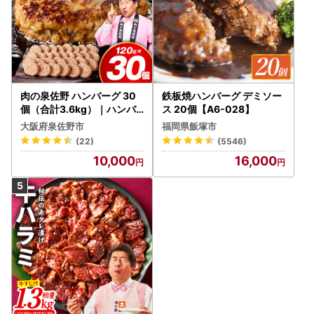
肉の泉佐野 ハンバーグ 30
鉄板焼ハンバーグ デミソー
個（合計3.6kg）｜ハンバ
ス 20個【A6-028】
ーグ 訳あり 黒毛和牛×なに
大阪府泉佐野市
福岡県飯塚市
わポーク
(22)
(5546)
10,000
16,000