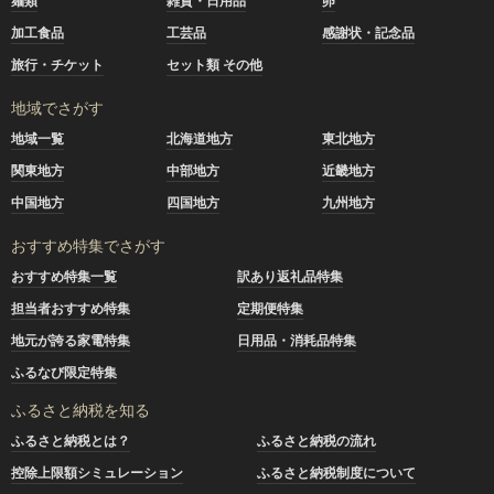
麺類
雑貨・日用品
卵
加工食品
工芸品
感謝状・記念品
旅行・チケット
セット類 その他
地域でさがす
地域一覧
北海道地方
東北地方
関東地方
中部地方
近畿地方
中国地方
四国地方
九州地方
おすすめ特集でさがす
おすすめ特集一覧
訳あり返礼品特集
担当者おすすめ特集
定期便特集
地元が誇る家電特集
日用品・消耗品特集
ふるなび限定特集
ふるさと納税を知る
ふるさと納税とは？
ふるさと納税の流れ
控除上限額シミュレーション
ふるさと納税制度について