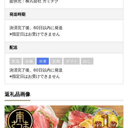
提供元：株式会社 カミチク
発送時期
決済完了後、60日以内に発送
※指定日はお受けできません
配送
常温
冷蔵
冷凍
定期
ギフト
のし
決済完了後、60日以内に発送
※指定日はお受けできません
返礼品画像