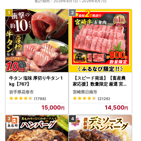
集計期間：2026年8月1日～2026年8月7日
牛タン 塩味 厚切り牛タン 1
【スピード発送】【畜産農
kg【767】
家応援】数量限定 厳選 宮崎
牛 赤身 焼肉 計800g FN-Li
岩手県花巻市
宮崎県日南市
mited-PR_BDV5-26-2W
(1798)
(2126)
15,000
14,500