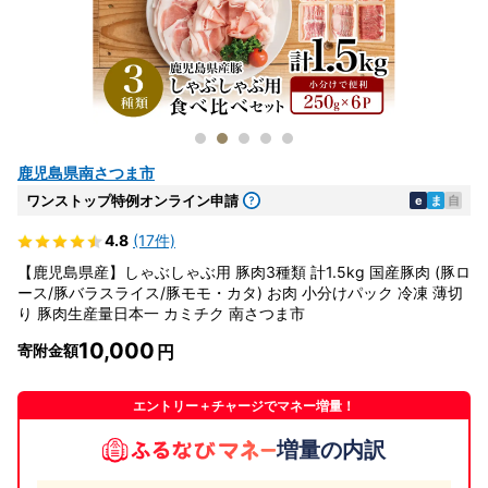
鹿児島県南さつま市
ワンストップ特例オンライン申請
e
ま
自
4.8
(17件)
【鹿児島県産】しゃぶしゃぶ用 豚肉3種類 計1.5kg 国産豚肉 (豚ロ
ース/豚バラスライス/豚モモ・カタ) お肉 小分けパック 冷凍 薄切
り 豚肉生産量日本一 カミチク 南さつま市
10,000
寄附金額
エントリー＋チャージでマネー増量！
増量の内訳