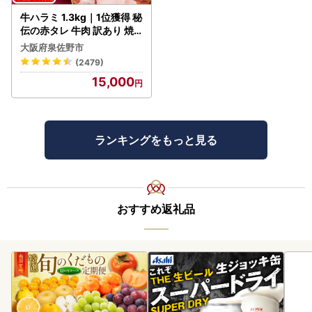
牛ハラミ 1.3kg｜1位獲得 秘
伝の赤タレ 牛肉 訳あり 焼
肉 BBQ
大阪府泉佐野市
(2479)
15,000
ランキングをもっと見る
おすすめ返礼品