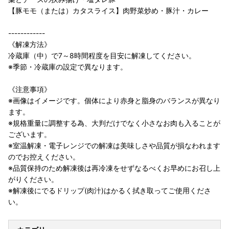
【豚モモ（または）カタスライス】肉野菜炒め・豚汁・カレー
------------
《解凍方法》
冷蔵庫（中）で7～8時間程度を目安に解凍してください。
※季節・冷蔵庫の設定で異なります。
《注意事項》
※画像はイメージです。個体により赤身と脂身のバランスが異なり
ます。
※規格重量に調整する為、大判だけでなく小さなお肉も入ることが
ございます。
※室温解凍・電子レンジでの解凍は美味しさや品質が損なわれます
のでお控えください。
※品質保持のため解凍後は再冷凍をせずなるべくお早めにお召し上
がりください。
※解凍後にでるドリップ(肉汁)はかるく拭き取ってご使用くださ
い。