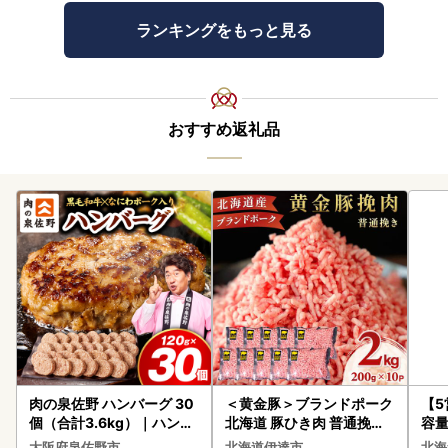
ランキングをもっと見る
おすすめ返礼品
肉の泉佐野 ハンバーグ 30
＜黄金豚＞ブランドポーク
【
個（合計3.6kg）｜ハンバ
北海道 豚ひき肉 普通挽き
容量
ーグ 訳あり 黒毛和牛×なに
200g 10パック 計2kg
あ
大阪府泉佐野市
北海道伊達市
北海