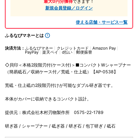
最大0円分獲得
できます！
新規会員登録／ログイン
使える店舗・サービス一覧
ふるなびマネーとは
決済方法：
ふるなびマネー
クレジットカード
Amazon Pay
PayPay
楽天ペイ
d払い
郵便振替
◇貝印＜本格2段階刃付(ケース付)＞■コンパクトWシャープナー
（簡易砥石／収納ケース付／荒砥・仕上砥）【AP-0538】
荒砥・仕上砥の2段階刃付けが可能なダブル研ぎ器です。
本体がカバーに収納できるコンパクト設計。
提供元：株式会社木村刃物製作所 0575-22-1789
研ぎ器 / シャープナー / 砥ぎ器 / 研ぎ石 / 包丁研ぎ / 砥石