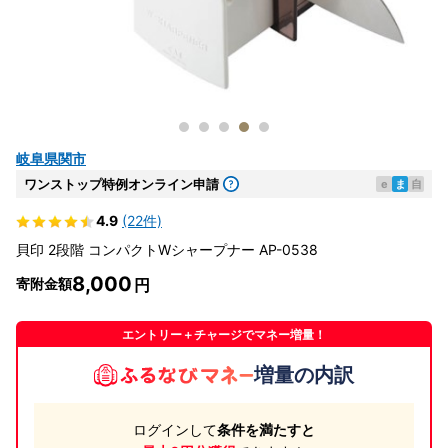
岐阜県関市
ワンストップ特例オンライン申請
e
ま
自
4.9
(22件)
貝印 2段階 コンパクトWシャープナー AP-0538
8,000
寄附金額
エントリー＋チャージでマネー増量！
増量の内訳
ログインして
条件を満たすと