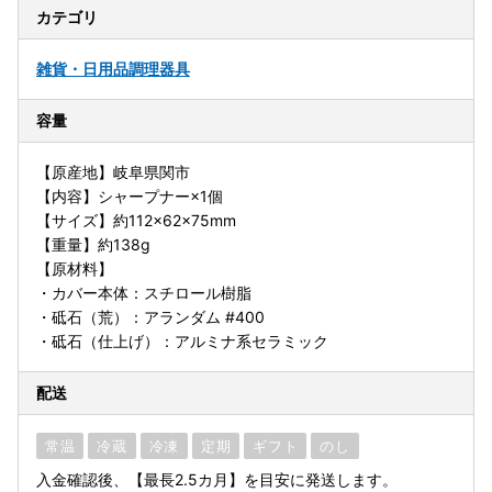
カテゴリ
雑貨・日用品
調理器具
容量
【原産地】岐阜県関市
【内容】シャープナー×1個
【サイズ】約112×62×75mm
【重量】約138g
【原材料】
・カバー本体：スチロール樹脂
・砥石（荒）：アランダム #400
・砥石（仕上げ）：アルミナ系セラミック
配送
常温
冷蔵
冷凍
定期
ギフト
のし
入金確認後、【最長2.5カ月】を目安に発送します。