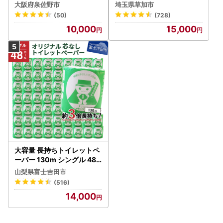
ック 4ロール×6P
大阪府泉佐野市
埼玉県草加市
(50)
(728)
10,000
15,000
大容量 長持ちトイレットペ
ーパー 130m シングル 48R
芯なし 3倍巻 トイレット
山梨県富士吉田市
(516)
14,000