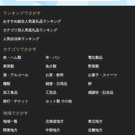
ランキングでさがす
おすすめ総合人気返礼品ランキング
カテゴリ別人気返礼品ランキング
人気自治体ランキング
カテゴリでさがす
肉・ハム類
米・パン
電化製品
果実類
魚介類
野菜類
酒・アルコール
お茶・飲料
お菓子・スイーツ
麺類
雑貨・日用品
卵
加工食品
工芸品
感謝状・記念品
旅行・チケット
セット類 その他
地域でさがす
地域一覧
北海道地方
東北地方
関東地方
中部地方
近畿地方