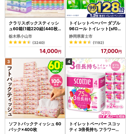
クラリスボックスティッシ
トイレットペーパー ダブル
ュ60箱(1箱220組(440枚))
96ロール トイレット[sf00
(5個入り×12セット)【配送
1-012]
栃木県小山市
静岡県富士市
不可地域：離島・沖縄県】
(3240)
(1192)
【1256759】
14,000
17,000
ソフトパックティッシュ 60
トイレットペーパー スコッ
パック×400枚
ティ 3倍長持ち フラワーパ