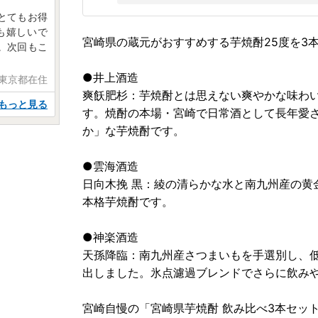
とてもお得
も嬉しいで
宮崎県の蔵元がおすすめする芋焼酎25度を3
。次回もこ
●井上酒造
 東京都在住
爽飫肥杉：芋焼酎とは思えない爽やかな味わ
もっと見る
す。焼酎の本場・宮崎で日常酒として長年愛
か」な芋焼酎です。
●雲海酒造
日向木挽 黒：綾の清らかな水と南九州産の黄
本格芋焼酎です。
●神楽酒造
天孫降臨：南九州産さつまいもを手選別し、
出しました。氷点濾過ブレンドでさらに飲み
宮崎自慢の「宮崎県芋焼酎 飲み比べ3本セッ