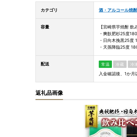
カテゴリ
酒・アルコール
焼
容量
【宮崎県芋焼酎 飲
・爽飫肥杉25度180
・日向木挽黒25度 1
・天孫降臨25度 180
配送
常温
冷蔵
冷
入金確認後、1か月
返礼品画像