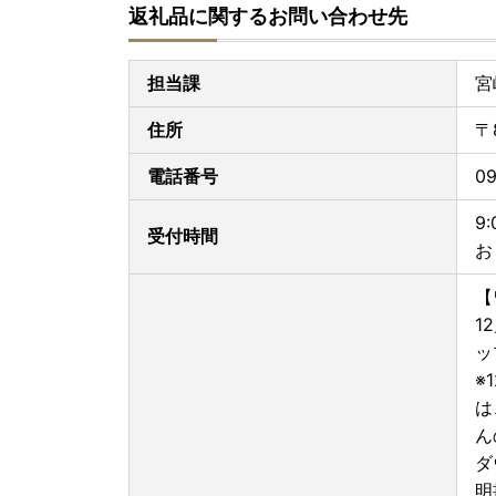
返礼品に関するお問い合わせ先
担当課
宮
住所
〒
電話番号
09
9
受付時間
お
【
1
ッ
※
は
ん
ダ
明