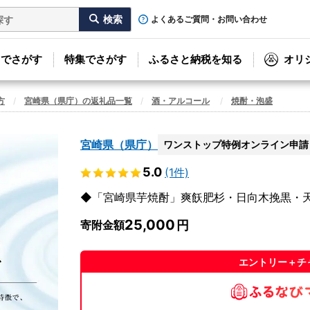
よくあるご質問・お問い合わせ
リでさがす
特集でさがす
ふるさと納税を知る
オリ
方
宮崎県（県庁）の返礼品一覧
酒・アルコール
焼酎・泡盛
宮崎県（県庁）
ワンストップ特例オンライン申請
5.0
(1件)
◆「宮崎県芋焼酎」爽飫肥杉・日向木挽黒・天孫
25,000
寄附金額
エントリー＋チ