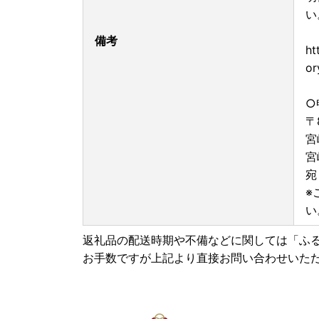
い
備考
ht
or
○
〒
宮
宮
宛
※
い
返礼品の配送時期や不備などに関しては「ふ
お手数ですが上記より直接お問い合わせいた