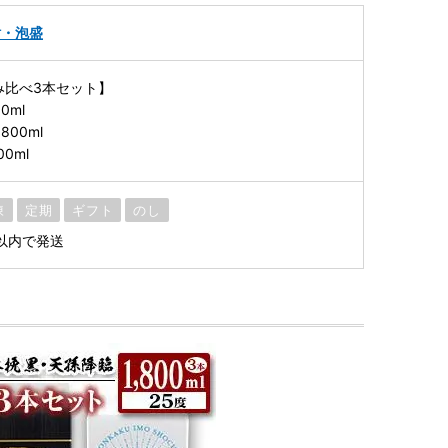
酎・泡盛
み比べ3本セット】
0ml
800ml
0ml
凍
定期
ギフト
のし
以内で発送