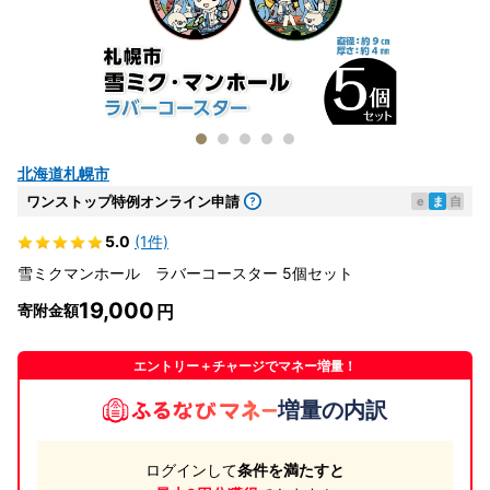
北海道札幌市
ワンストップ特例オンライン申請
e
ま
自
5.0
(1件)
雪ミクマンホール ラバーコースター 5個セット
19,000
寄附金額
エントリー＋チャージでマネー増量！
増量の内訳
ログインして
条件を満たすと