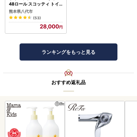
48ロール スコッティ トイ
レット
熊本県八代市
(53)
28,000
ランキングをもっと見る
おすすめ返礼品