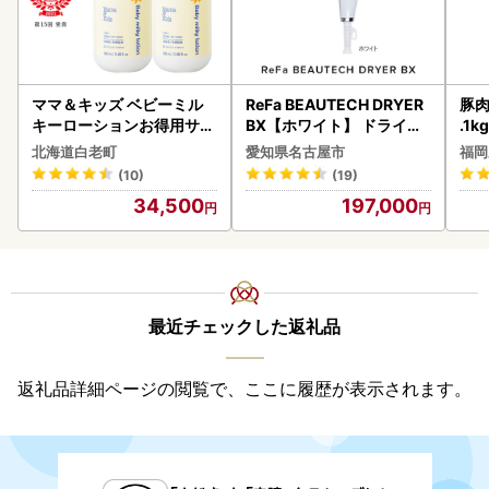
ママ＆キッズ ベビーミル
ReFa BEAUTECH DRYER
豚肉
キーローションお得用サイ
BX【ホワイト】 ドライヤ
.1k
ズ 380ml 2本セット CH21
ー 美容 家電 ドライヤー リ
北海道白老町
愛知県名古屋市
福岡
0
ファ
(10)
(19)
34,500
197,000
最近チェックした返礼品
返礼品詳細ページの閲覧で、ここに履歴が表示されます。