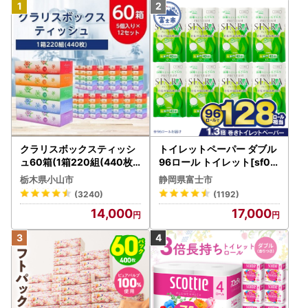
クラリスボックスティッシ
トイレットペーパー ダブル
ュ60箱(1箱220組(440枚))
96ロール トイレット[sf00
(5個入り×12セット)【配送
1-012]
栃木県小山市
静岡県富士市
不可地域：離島・沖縄県】
(3240)
(1192)
【1256759】
14,000
17,000