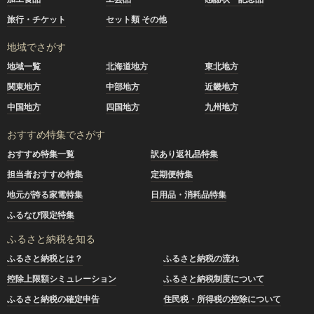
旅行・チケット
セット類 その他
地域でさがす
地域一覧
北海道地方
東北地方
関東地方
中部地方
近畿地方
中国地方
四国地方
九州地方
おすすめ特集でさがす
おすすめ特集一覧
訳あり返礼品特集
担当者おすすめ特集
定期便特集
地元が誇る家電特集
日用品・消耗品特集
ふるなび限定特集
ふるさと納税を知る
ふるさと納税とは？
ふるさと納税の流れ
控除上限額シミュレーション
ふるさと納税制度について
ふるさと納税の確定申告
住民税・所得税の控除について