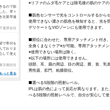
※リファのムダ毛ケアとは除毛後の肌のケアの
きるので欲
した。早々
■肌色センサーで光をコントロールするから
き次第早速
使用できない濃さの肌色を検知すると、光を
デリケートなVIOゾーンにも使用できます。
 千葉県在住
■部位に合わせた、専用アタッチメント付き
望で寄付を
全身くまなくケア※が可能。専用アタッチメ
んでおりま
※使用できない場所は除く。
心して使え
※以下の場所には使用できません。
頭部、耳、眉の周辺、目の周辺、唇、首、乳
 東京都在住
男性器、肛門、粘膜部位。
もっと見る
■選べる5段階の照射レベル。
IPLは肌の色によって反応が異なります。また、
べる5段階の照射レベルで、自分が安心して