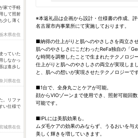
すが家で手軽
用して照射
※本返礼品は企画から設計・仕様書の作成、
ち少し薄く
名古屋市内事業所にて実施しております。
 栃木県在住
■納得の仕上がりと肌へのやさしさを両立させ
肌へのやさしさにこだわったReFa独自の「Gen
使っていた
な時間を調整したことで生まれたテクノロジ
用しなかっ
仕上がりと肌へのやさしさの両立が実現しました
器は進歩し
と、肌への想いが実現させたテクノロジーで
神奈川県在住
■1台で、全身丸ごとケアが可能。
顔からVIOゾーンまで使用でき、照射可能回
た。リファ
可能です。
すい仕様で
■IPLには美肌効果も。
ムダ毛ケアの効果のみならず、うるおいを与
 宮城県在住
美しく輝きを増していきます。