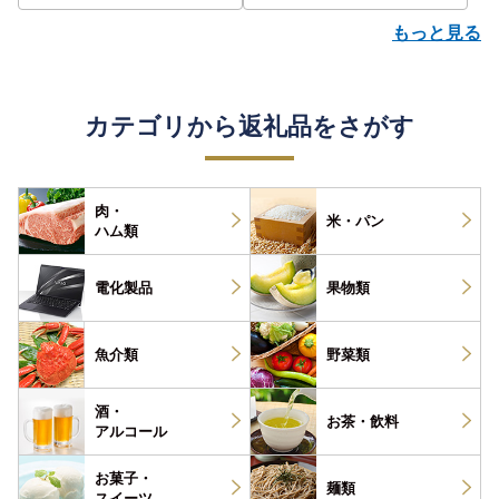
もっと見る
カテゴリから返礼品をさがす
肉・
米・パン
ハム類
電化製品
果物類
魚介類
野菜類
酒・
お茶・
飲料
アルコール
お菓子・
麺類
スイーツ