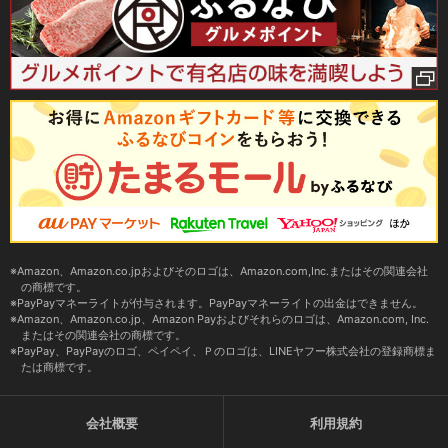
Amazon、Amazon.co.jpおよびそのロゴは、Amazon.com,Inc.またはその関連会社
の商標です。
PayPayマネーライトが付与されます。PayPayマネーライトの出金はできません。
Amazon、Amazon.co.jp、Amazon Payおよびそれらのロゴは、Amazon.com, Inc.
またはその関連会社の商標です。
PayPay、PayPayのロゴ、ペイペイ、Ｐのロゴは、LINEヤフー株式会社の登録商標ま
たは商標です。
会社概要
利用規約