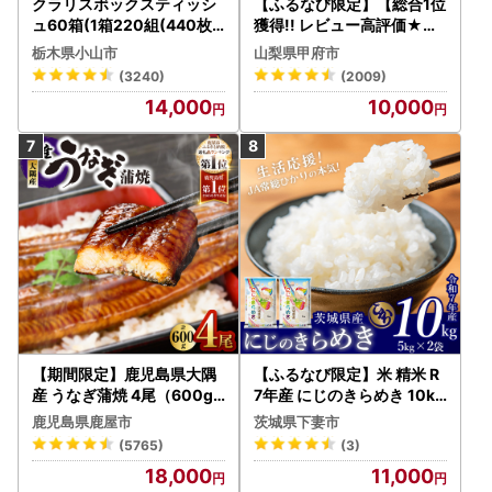
クラリスボックスティッシ
【ふるなび限定】【総合1位
ュ60箱(1箱220組(440枚))
獲得!! レビュー高評価★】
(5個入り×12セット)【配送
〈2026年度配送分〉山梨
栃木県小山市
山梨県甲府市
不可地域：離島・沖縄県】
県産 シャインマスカット 2
(3240)
(2009)
【1256759】
～3房（1.0kg以上）シャイ
14,000
10,000
ン フルーツ FN-Limited-S
P
【期間限定】鹿児島県大隅
【ふるなび限定】米 精米 R
産 うなぎ蒲焼 4尾（600g
7年産 にじのきらめき 10kg
） KN007-004-04-cp18
10月 FN-Limited-PR
鹿児島県鹿屋市
茨城県下妻市
うなぎ 鰻 魚 惣菜 総菜
(5765)
(3)
18,000
11,000