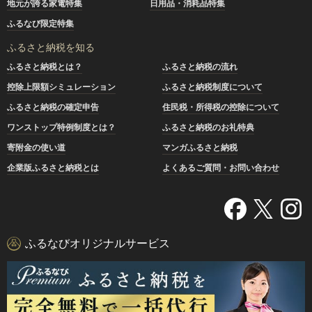
地元が誇る家電特集
日用品・消耗品特集
ふるなび限定特集
ふるさと納税を知る
ふるさと納税とは？
ふるさと納税の流れ
控除上限額シミュレーション
ふるさと納税制度について
ふるさと納税の確定申告
住民税・所得税の控除について
ワンストップ特例制度とは？
ふるさと納税のお礼特典
寄附金の使い道
マンガふるさと納税
企業版ふるさと納税とは
よくあるご質問・お問い合わせ
ふるなびオリジナルサービス