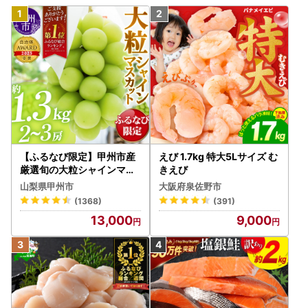
【ふるなび限定】甲州市産
えび 1.7kg 特大5Lサイズ む
厳選旬の大粒シャインマス
きえび
カット 約1.3kg 2～3房【2
山梨県甲州市
大阪府泉佐野市
026年発送】（MG）B12-
(1368)
(391)
472 FN-Limited-VO シャ
13,000
9,000
インマスカット フルーツ