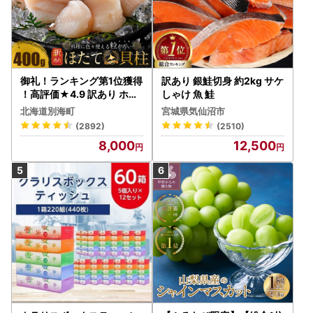
御礼！ランキング第1位獲得
訳あり 銀鮭切身 約2kg サケ
！高評価★4.9 訳あり ホタ
しゃけ 魚 鮭
テ 400g（ほたて 帆立 貝柱
北海道別海町
宮城県気仙沼市
冷凍 ）
(2892)
(2510)
8,000
12,500