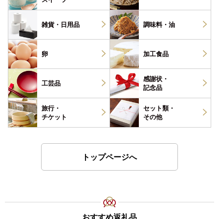
雑貨・
日用品
調味料・
油
卵
加工食品
感謝状・
工芸品
記念品
旅行・
セット類・
チケット
その他
トップページへ
おすすめ返礼品