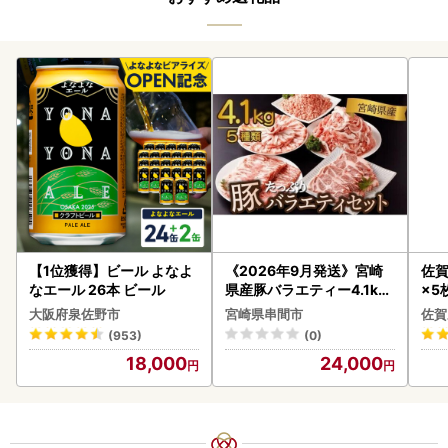
【1位獲得】ビール よなよ
《2026年9月発送》宮崎
佐賀
なエール 26本 ビール
県産豚バラエティー4.1kg
×5枚
セット_K033-057-2609
大阪府泉佐野市
宮崎県串間市
佐賀
(953)
(0)
18,000
24,000