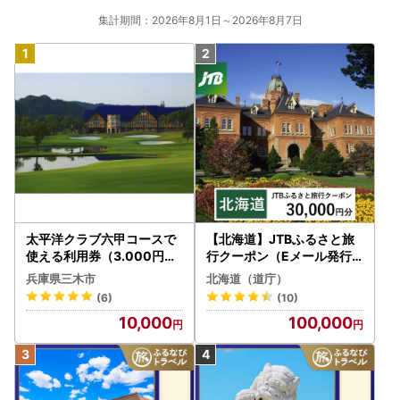
集計期間：2026年8月1日～2026年8月7日
太平洋クラブ六甲コースで
【北海道】JTBふるさと旅
使える利用券（3.000円分
行クーポン（Eメール発行
）
）30,000円分 旅行 トラベ
兵庫県三木市
北海道（道庁）
ル 宿泊 人気 おすすめ JTB
(6)
(10)
W030T
10,000
100,000