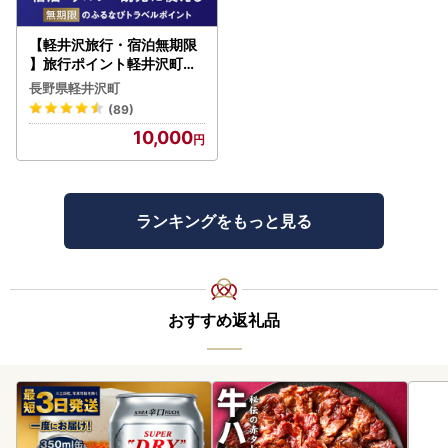
【軽井沢旅行・宿泊無期限
】旅行ポイント軽井沢町ふ
るなびトラベルポイント
長野県軽井沢町
(89)
10,000
ランキングをもっと見る
おすすめ返礼品