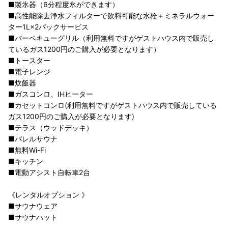
■製氷器（6分程度氷ができます）
■高性能除去浄水フィルターで飲料可能な水栓＋ミネラルウォー
ター1L×2パックサービス
■バーベキューグリル（利用無料ですがゲストハウス内で販売し
ているガス1200円のご購入が必要となります）
■トースター
■電子レンジ
■炊飯器
■ガスコンロ、IHヒーター
■カセットコンロ(利用無料ですがゲストハウス内で販売している
ガス1200円のご購入が必要となります)
■テラス（ウッドデッキ）
■バレルサウナ
■無料Wi-Fi
■キッチン
■電動アシスト自転車2台
《レンタルオプション 》
■サウナウェア
■サウナハット