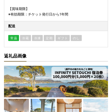
【賞味期限】
※有効期限：チケット発行日から1年間
配送
常温
冷蔵
冷凍
定期
ギフト
のし
返礼品画像