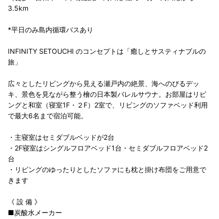
3.5km
*平日のみ島内循環バスあり
INFINITY SETOUCHI のコンセプトは「癒しとサスティナブルの
旅」
広々としたリビングから見える瀬戸内の絶景、海へのびるデッ
キ、景色を見ながら整う檜の日本製バレルサウナ。お部屋はリビ
ングと和室（寝室1F・２F）2室で、リビングのソファベッド利用
で最大6名まで宿泊可能。
・主寝室はセミダブルベッドが2台
・2F寝室はシングルフロアベッド1台・セミダブルフロアベッド2
台
・リビングのゆったりとしたソファにも枕と掛け布団をご用意で
きます
《 設 備 》
■炭酸水メーカー