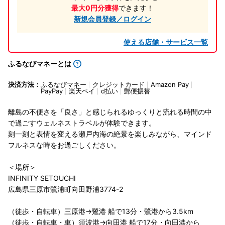
最大0円分獲得
できます！
新規会員登録／ログイン
使える店舗・サービス一覧
ふるなびマネーとは
決済方法：
ふるなびマネー
クレジットカード
Amazon Pay
PayPay
楽天ペイ
d払い
郵便振替
離島の不便さを「良さ」と感じられるゆっくりと流れる時間の中
で過ごすウェルネストラベルが体験できます。
刻一刻と表情を変える瀬戸内海の絶景を楽しみながら、マインド
フルネスな時をお過ごしください。
＜場所＞
INFINITY SETOUCHI
広島県三原市鷺浦町向田野浦3774-2
（徒歩・自転車）三原港→鷺港 船で13分・鷺港から3.5km
（徒歩・自転車・車）須波港→向田港 船で17分・向田港から