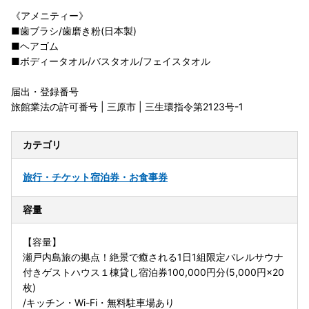
《アメニティー》
■歯ブラシ/歯磨き粉(日本製)
■ヘアゴム
■ボディータオル/バスタオル/フェイスタオル
届出・登録番号
旅館業法の許可番号 | 三原市 | 三生環指令第2123号-1
カテゴリ
旅行・チケット
宿泊券・お食事券
容量
【容量】
瀬戸内島旅の拠点！絶景で癒される1日1組限定バレルサウナ
付きゲストハウス１棟貸し宿泊券100,000円分(5,000円×20
枚)
/キッチン・Wi-Fi・無料駐車場あり