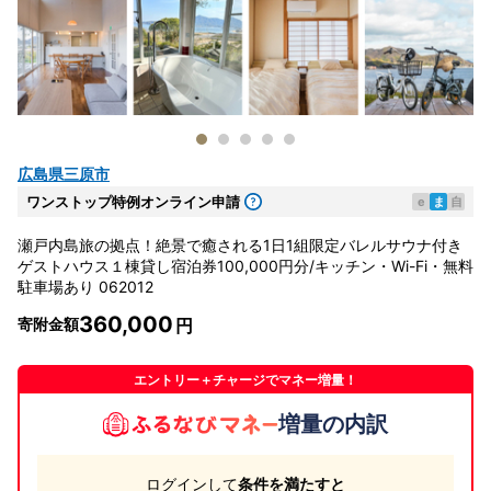
広島県三原市
ワンストップ特例オンライン申請
e
ま
自
瀬戸内島旅の拠点！絶景で癒される1日1組限定バレルサウナ付き
ゲストハウス１棟貸し宿泊券100,000円分/キッチン・Wi-Fi・無料
駐車場あり 062012
360,000
寄附金額
エントリー＋チャージでマネー増量！
増量の内訳
ログインして
条件を満たすと