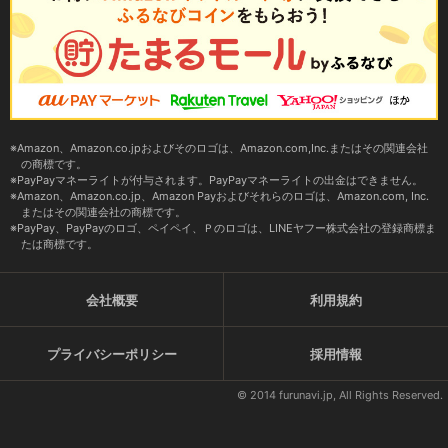
Amazon、Amazon.co.jpおよびそのロゴは、Amazon.com,Inc.またはその関連会社
の商標です。
PayPayマネーライトが付与されます。PayPayマネーライトの出金はできません。
Amazon、Amazon.co.jp、Amazon Payおよびそれらのロゴは、Amazon.com, Inc.
またはその関連会社の商標です。
PayPay、PayPayのロゴ、ペイペイ、Ｐのロゴは、LINEヤフー株式会社の登録商標ま
たは商標です。
会社概要
利用規約
プライバシーポリシー
採用情報
© 2014 furunavi.jp, All Rights Reserved.