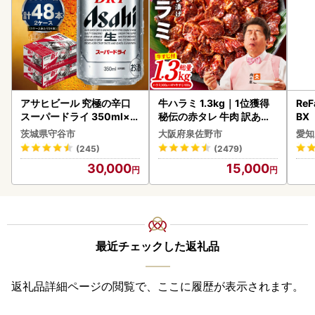
アサヒビール 究極の辛口
牛ハラミ 1.3kg｜1位獲得
ReF
スーパードライ 350ml×4
秘伝の赤タレ 牛肉 訳あり
BX
8本 ビール
焼肉 BBQ
ー 
茨城県守谷市
大阪府泉佐野市
愛知
フ
(245)
(2479)
30,000
15,000
最近チェックした返礼品
返礼品詳細ページの閲覧で、ここに履歴が表示されます。