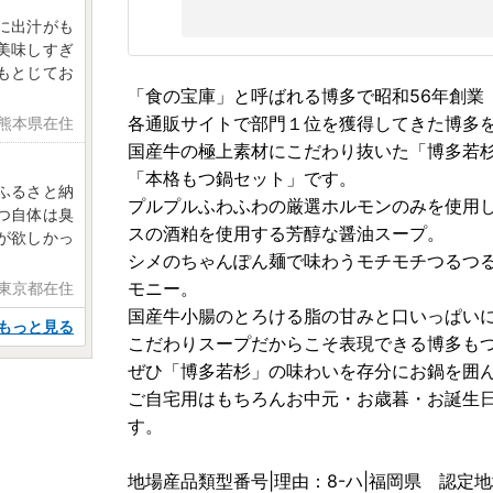
に出汁がも
美味しすぎ
もとじてお
「食の宝庫」と呼ばれる博多で昭和56年創業
各通販サイトで部門１位を獲得してきた博多
 熊本県在住
国産牛の極上素材にこだわり抜いた「博多若
「本格もつ鍋セット」です。
ふるさと納
プルプルふわふわの厳選ホルモンのみを使用
つ自体は臭
スの酒粕を使用する芳醇な醤油スープ。
が欲しかっ
シメのちゃんぽん麺で味わうモチモチつるつ
モニー。
 東京都在住
国産牛小腸のとろける脂の甘みと口いっぱい
もっと見る
こだわりスープだからこそ表現できる博多も
ぜひ「博多若杉」の味わいを存分にお鍋を囲
ご自宅用はもちろんお中元・お歳暮・お誕生
す。
地場産品類型番号|理由：8-ハ|福岡県 認定