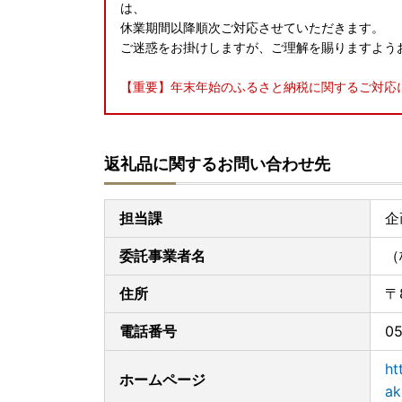
は、
休業期間以降順次ご対応させていただきます。
ご迷惑をお掛けしますが、ご理解を賜りますよう
【重要】年末年始のふるさと納税に関するご対応
●ワンストップ申請書の提出期限 2027年1月1
返礼品に関するお問い合わせ先
●ワンストップ申請書に記載されている情報を修
→ ワンストップ申請書の変更部分を二重線で
です）
担当課
企
●郵便振替による2025年の寄附受付は12月19
委託事業者名
（
→ 12月20日（土）以降は、クレジットカー
住所
〒
●福智町ふるさと納税に関するお問い合わせ先は
ご連絡くださいませ。
電話番号
05
福智町ふるさと納税まごころ窓口
ht
ホームページ
TEL：050-3172-9450 （受付時間 9：00～1
ak