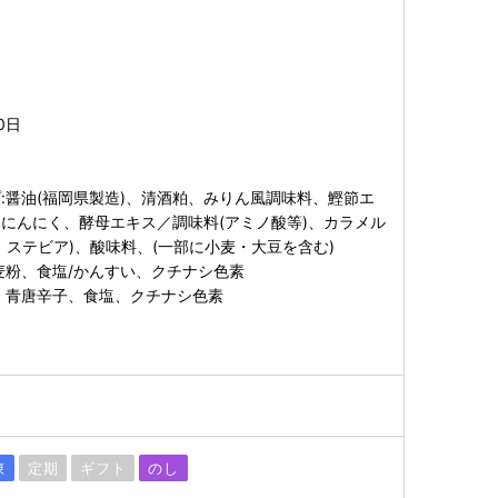
0日
:醤油(福岡県製造)、清酒粕、みりん風調味料、鰹節エ
にんにく、酵母エキス／調味料(アミノ酸等)、カラメル
、ステビア)、酸味料、(一部に小麦・大豆を含む)
麦粉、食塩/かんすい、クチナシ色素
、青唐辛子、食塩、クチナシ色素
凍
定期
ギフト
のし