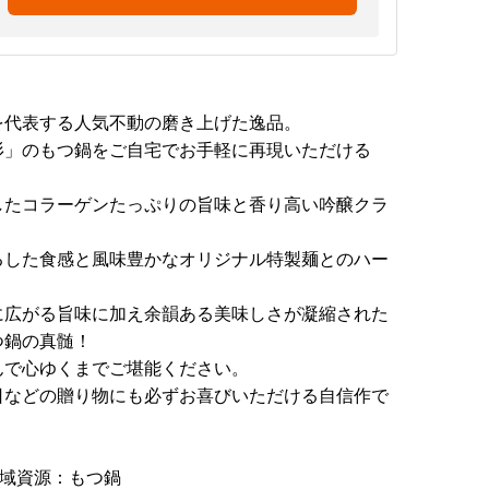
を代表する人気不動の磨き上げた逸品。
杉」のもつ鍋をご自宅でお手軽に再現いただける
したコラーゲンたっぷりの旨味と香り高い吟醸クラ
るした食感と風味豊かなオリジナル特製麺とのハー
に広がる旨味に加え余韻ある美味しさが凝縮された
つ鍋の真髄！
んで心ゆくまでご堪能ください。
日などの贈り物にも必ずお喜びいただける自信作で
地域資源：もつ鍋