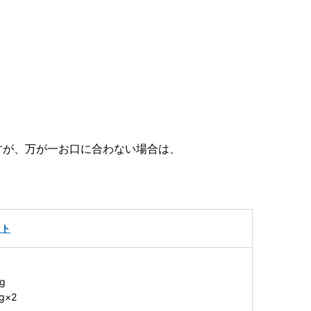
すが、万が一お口に合わない場合は、
ット
g
g×2