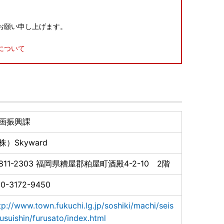
お願い申し上げます。
について
0日（日）必着
正したい場合
訂正していただき、ご提出ください。（訂正印は不要
画振興課
日（金）までとなります
株）Skyward
ドなどオンライン決済のみの受付となります
811-2303
福岡県糟屋郡粕屋町酒殿4-2-10 2階
、下記のとおりになります。お掛け間違えのないように
0-3172-9450
tp://www.town.fukuchi.lg.jp/soshiki/machi/seis
7：30）
usuishin/furusato/index.html