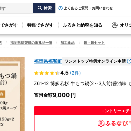
よくあるご質問・お問い合わせ
リでさがす
特集でさがす
ふるさと納税を知る
オリ
方
福岡県福智町の返礼品一覧
加工食品
鍋・鍋セット
福岡県福智町
ワンストップ特例オンライン申請
4.5
(2件)
Z61-12 博多若杉 牛もつ鍋(2～3人前)醤油味
9,000
寄附金額
エントリー＋チ