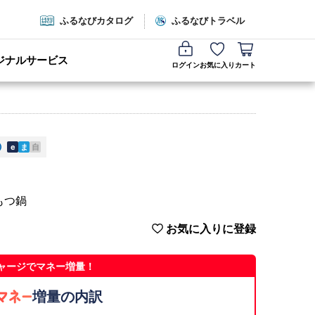
ふるなびカタログ
ふるなびトラベル
ジナルサービス
ログイン
お気に入り
カート
e
ま
自
 もつ鍋
お気に入りに登録
ャージでマネー増量！
増量の内訳