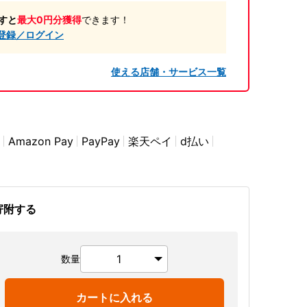
すと
最大0円分獲得
できます！
登録／ログイン
使える店舗・サービス一覧
Amazon Pay
PayPay
楽天ペイ
d払い
寄附する
数量
カートに入れる