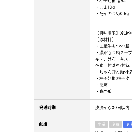
・柚子胡椒1g×2
・ごま10g
・たかのつめ0.5g
【賞味期限】冷凍9
【原材料】
・国産牛もつ:小腸
・濃縮もつ鍋スープ
キス、昆布エキス、
色素、甘味料(甘草
・ちゃんぽん麺:小
・柚子胡椒:柚子皮
・胡麻
・鷹の爪
発送時期
決済から30日以内
配送
常温
冷蔵
冷