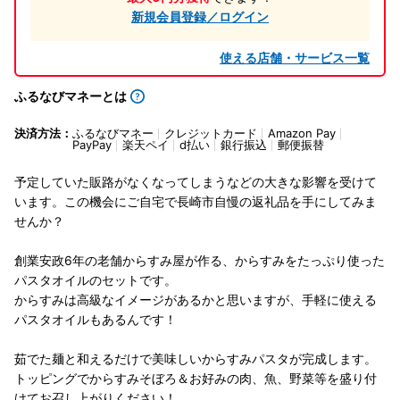
新規会員登録／ログイン
使える店舗・サービス一覧
ふるなびマネーとは
決済方法：
ふるなびマネー
クレジットカード
Amazon Pay
PayPay
楽天ペイ
d払い
銀行振込
郵便振替
予定していた販路がなくなってしまうなどの大きな影響を受けて
います。この機会にご自宅で長崎市自慢の返礼品を手にしてみま
せんか？
創業安政6年の老舗からすみ屋が作る、からすみをたっぷり使った
パスタオイルのセットです。
からすみは高級なイメージがあるかと思いますが、手軽に使える
パスタオイルもあるんです！
茹でた麺と和えるだけで美味しいからすみパスタが完成します。
トッピングでからすみそぼろ＆お好みの肉、魚、野菜等を盛り付
けてお召し上がりください！