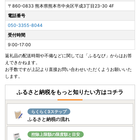
いませんが、何卒ご理解賜りますようお願い申し上げます。
〒860-0833
熊本県熊本市中央区平成3丁目23-30 4F
電話番号
【申し込みについて】
050-3355-8044
・原則、お申込み後のキャンセルはできません。寄附金額の
受付時間
入力間違いや二重申込み、お礼の品の誤選択にはご注意くだ
さい。
9:00-17:00
・万が一、お申込み完了後に内容変更（配送先変更含む）が
返礼品の配送時期や不備などに関しては「ふるなび」からはお答
生じた際は必ず問い合わせ窓口までご連絡をお願いいたしま
えできかねます。
す。
お手数ですが上記より直接お問い合わせいただくようお願いいた
※マイページ上のみで変更された情報は反映されませんので
します。
ご注意ください。
ふるさと納税をもっと知りたい方はコチラ
【お礼の品の発送について】
・お礼の品は直接提供事業者より発送いたします。配送期日
は商品ページをご確認ください。
らくらく3ステップ
・事前に出荷予定日等のご連絡は行っておりません。
ふるさと納税の流れ
・不在日や転居予定があられる場合は、【備考欄】へご記入
ください。原則、お品の再送や発送後の転送料は負担いたし
控除上限額の限度額と目安
かねます。