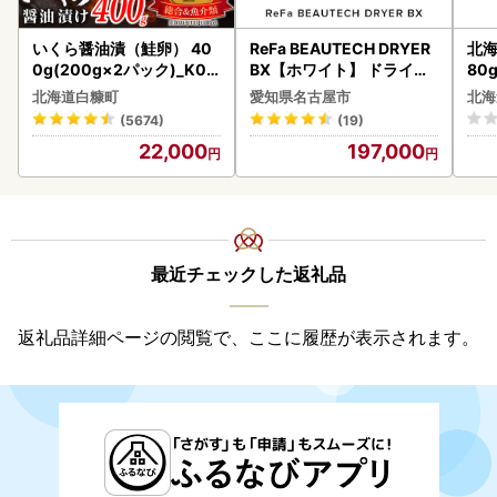
いくら醤油漬（鮭卵） 40
ReFa BEAUTECH DRYER
北海
0g(200g×2パック)_K02
BX【ホワイト】 ドライヤ
80
2-1676
ー 美容 家電 ドライヤー リ
クラ
北海道白糠町
愛知県名古屋市
北海
ファ
くら
(5674)
(19)
道産
22,000
197,000
23
最近チェックした返礼品
返礼品詳細ページの閲覧で、ここに履歴が表示されます。