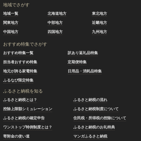
地域でさがす
地域一覧
北海道地方
東北地方
関東地方
中部地方
近畿地方
中国地方
四国地方
九州地方
おすすめ特集でさがす
おすすめ特集一覧
訳あり返礼品特集
担当者おすすめ特集
定期便特集
地元が誇る家電特集
日用品・消耗品特集
ふるなび限定特集
ふるさと納税を知る
ふるさと納税とは？
ふるさと納税の流れ
控除上限額シミュレーション
ふるさと納税制度について
ふるさと納税の確定申告
住民税・所得税の控除について
ワンストップ特例制度とは？
ふるさと納税のお礼特典
寄附金の使い道
マンガふるさと納税