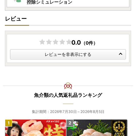
控除シミュレーション
・不在日や転居予定以外でのお礼の品配送に関するご要望は
お受けしておりません。
レビュー
・一部を除き、お礼の品の到着日指定はできません。
・お礼の品に不具合がございましたら、到着後3日以内に問
い合わせ窓口までご連絡ください。
0.0
（0件）
【個人情報の取り扱いについて】
レビューを非表示にする
お寄せいただいた個人情報は、寄附金の受付、入金及び返礼
品発送に係る確認・連絡、各種お問い合わせ、寄附の使い道
のお知らせの広報等に利用するものであり、それ以外の目的
で使用するものではありません。返礼品発送に関して、必要
最低限の範囲において返礼品取扱い事業者に通知します。
魚介類の人気返礼品ランキング
集計期間：2026年7月30日～2026年8月5日