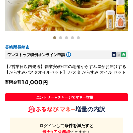
長崎県長崎市
ワンストップ特例オンライン申請
e
ま
自
【7営業日以内発送】創業安政6年の老舗からすみ屋がお届けする
【からすみパスタオイルセット】 パスタ からすみ オイル セット
14,000
寄附金額
エントリー＋チャージでマネー増量！
増量の内訳
ログインして
条件を満たすと
最大0円分獲得
できます！