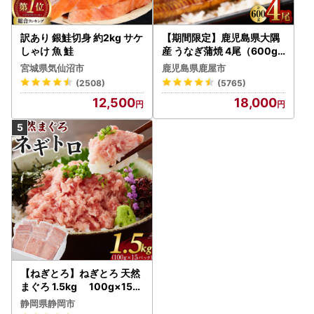
訳あり 銀鮭切身 約2kg サケ
【期間限定】鹿児島県大隅
しゃけ 魚 鮭
産 うなぎ蒲焼 4尾（600g
） KN007-004-04-cp18
宮城県気仙沼市
鹿児島県鹿屋市
うなぎ 鰻 魚 惣菜 総菜
(2508)
(5765)
12,500
18,000
【ねぎとろ】ねぎとろ 天然
まぐろ 1.5kg 100g×15パ
ック
静岡県静岡市