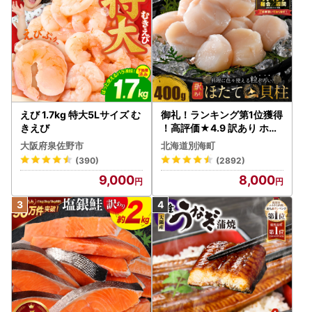
えび 1.7kg 特大5Lサイズ む
御礼！ランキング第1位獲得
きえび
！高評価★4.9 訳あり ホタ
テ 400g（ほたて 帆立 貝柱
大阪府泉佐野市
北海道別海町
冷凍 ）
(390)
(2892)
9,000
8,000