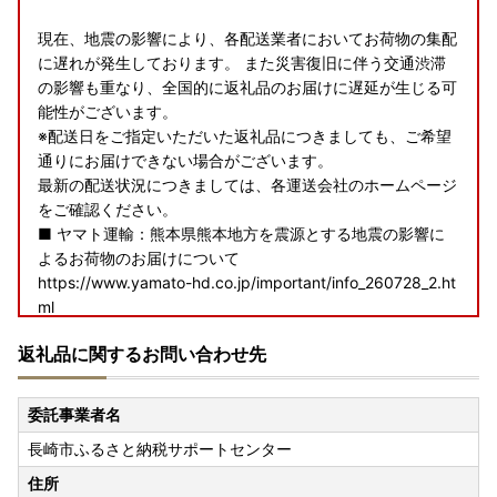
現在、地震の影響により、各配送業者においてお荷物の集配
に遅れが発生しております。 また災害復旧に伴う交通渋滞
の影響も重なり、全国的に返礼品のお届けに遅延が生じる可
能性がございます。
※配送日をご指定いただいた返礼品につきましても、ご希望
通りにお届けできない場合がございます。
最新の配送状況につきましては、各運送会社のホームページ
をご確認ください。
■ ヤマト運輸：熊本県熊本地方を震源とする地震の影響に
よるお荷物のお届けについて
https://www.yamato-hd.co.jp/important/info_260728_2.ht
ml
■ 佐川急便：令和8年熊本地震に伴う集配への影響について
返礼品に関するお問い合わせ先
https://www2.sagawa-exp.co.jp/information/detail/406/
■ 日本郵便（ゆうパック）：熊本県熊本地方を震源とする
地震の影響について
委託事業者名
https://www.post.japanpost.jp/newsrelease/pressrelease/
長崎市ふるさと納税サポートセンター
9879629480.html
寄附者の皆様にはご不便、ご迷惑をおかけし誠に申し訳ござ
住所