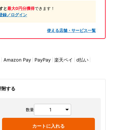
すと
最大0円分獲得
できます！
登録／ログイン
使える店舗・サービス一覧
Amazon Pay
PayPay
楽天ペイ
d払い
寄附する
数量
カートに入れる