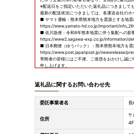
※配送日をご指定いただいた返礼品につきまして
最新の配送状況につきましては、各運送会社のホ
■ ヤマト運輸：熊本県熊本地方を震源とする地
https://www.yamato-hd.co.jp/important/info_2
■ 佐川急便：令和8年熊本地震に伴う集配への影
https://www2.sagawa-exp.co.jp/information/det
■ 日本郵便（ゆうパック）：熊本県熊本地方を
https://www.post.japanpost.jp/newsrelease/pr
寄附者の皆様にはご不便、ご迷惑をおかけし誠に
申し上げます。
返礼品に関するお問い合わせ先
【申し込みについて】
・原則、お申込み後のキャンセルはできません。
にはご注意ください。
委託事業者名
長
・万が一、お申込み完了後に内容変更（配送先変
お願いいたします。
〒
※マイページ上のみで変更された情報は反映され
住所
4F