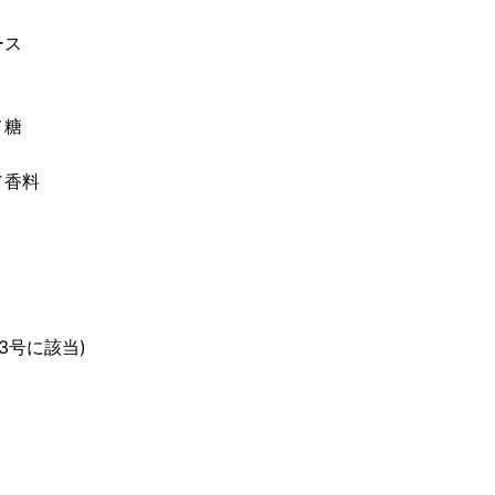
ース
メ糖
／香料
3号に該当)