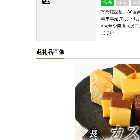
配送
常温
冷蔵
冷
寄附確認後、30営
年末年始(12月・1
※天候や発送状況に
ださい。
返礼品画像