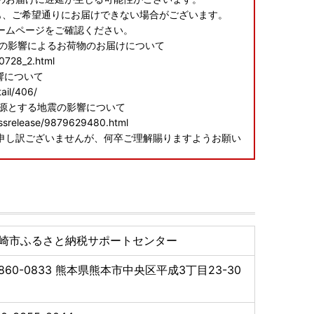
も、ご希望通りにお届けできない場合がございます。
ームページをご確認ください。
震の影響によるお荷物のお届けについて
60728_2.html
響について
ail/406/
震源とする地震の影響について
essrelease/9879629480.html
申し訳ございませんが、何卒ご理解賜りますようお願い
寄附金額の入力間違いや二重申込み、お礼の品の誤選択
崎市ふるさと納税サポートセンター
更含む）が生じた際は必ず問い合わせ窓口までご連絡を
860-0833
熊本県熊本市中央区平成3丁目23-30
ませんのでご注意ください。