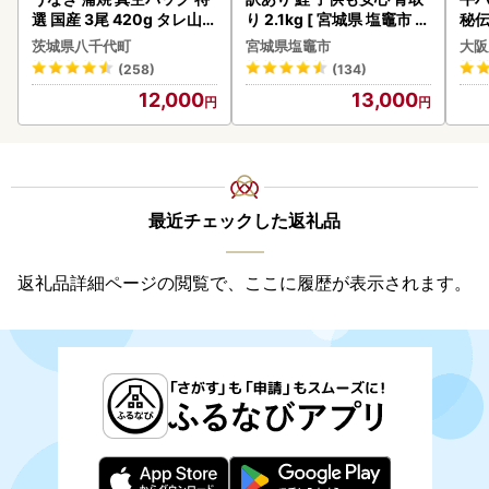
選 国産 3尾 420g タレ山椒
り 2.1kg [ 宮城県 塩竈市 ]
秘伝
付き うな重 ひつまぶし 訳
鮭
焼肉
茨城県八千代町
宮城県塩竈市
大阪
あり 茨城 ウナギ 鰻 個包装
(258)
(134)
人気 美味しい 小分け 八千
12,000
13,000
代町
最近チェックした返礼品
返礼品詳細ページの閲覧で、ここに履歴が表示されます。