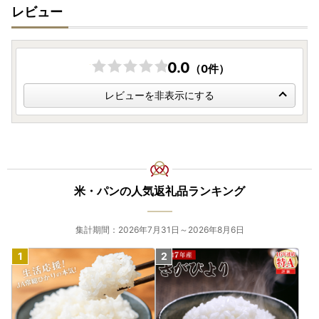
レビュー
申請書は下記よりダウンロード可能です。
≪書類ダウンロード≫
0.0
（0件）
※寄附金受領証明書のダウンロードは行っておりません。
＝＝＝＝＝＝＝＝＝＝＝＝＝＝＝＝＝＝＝＝＝＝＝＝＝＝＝
レビューを非表示にする
＝＝＝＝＝＝＝＝＝＝＝＝＝
【ワンストップ申請書用紙の提出先】※提出期限：ご寄附の
翌年1月10日 必着
〒847-0022
佐賀県唐津市鏡4337番地1
愛知県愛西市ふるさと納税ワンストップ受付センター 宛
米・パンの人気返礼品ランキング
※ワンストップ特例申請受付業務を外部委託しています。
集計期間：2026年7月31日～2026年8月6日
※ご提出の書類に不備のないよう、封かん前に今一度、ご確
認をお願いいたします。
＝＝＝＝＝＝＝＝＝＝＝＝＝＝＝＝＝＝＝＝＝＝＝＝＝＝＝
＝＝＝＝＝＝＝＝＝＝＝＝＝
【個人情報の取り扱いについて】