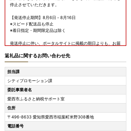
停止させていただきます。
【発送停止期間】8月6日－8月16日
※スピード配送品も停止
※着日指定・期間限定品は除く
発送停止に伴い、ポータルサイトに掲載の期日よりも、お届
けまでに時間を要する場合がございます。
返礼品に関するお問い合わせ先
ご迷惑をおかけいたしますが、何卒ご理解のほどお願い申し
上げます。
担当課
シティプロモーション課
【返礼品の発送について】
①長期不在などでお受け取りができない期間がある場合
委託事業者名
は、必ずご連絡ください。
愛西市ふるさと納税サポート室
また、万が一返礼品のお届けができず、愛西市へに返送され
てきた場合、再送分の商品代・送料は、寄附者様ご負担とな
住所
ります。予めご了承ください。
〒496-8633
愛知県愛西市稲葉町米野308番地
※お品によっては、再送できない場合がございます。寄附金
電話番号
の返金はいたしかねます。