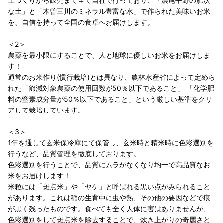
土づくりから販売まで全て自社で行っており、「濃尾平野の肥沃
な土」と「木曽三川のミネラル豊富な水」で作られた美味いお米
を、自信を持って全国の食卓へお届けします。
＜2＞
農薬を最小限にすることで、人と地球に優しいお米をお届けしま
す！
通常のお米作り(慣行栽培)とは異なり、農林水産省によって定めら
れた「節減対象農薬の使用回数が50％以下であること」 「化学肥
料の窒素成分量が50％以下であること」という厳しい基準をクリ
アして栽培しています。
＜3＞
1年を通して玄米保冷庫にて保管し、玄米時と精米時に色彩選別を
行うなど、品質管理を徹底しております。
色彩選別を行うことで、品質にムラがなくなり均一で高品質なお
米をお届けします！
米粒には「斑点米」や「ヤケ」と呼ばれる黒い点がみられること
があります。これは稲の生育中に虫や熱、その他の要因などで痕
が黒く残ったものです。食べても全く人体に害はありませんが、
色彩選別をして斑点米を除去することで、炊き上がりの奇麗さと