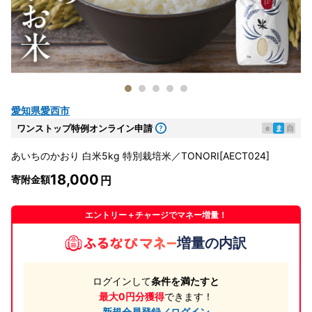
愛知県愛西市
ワンストップ特例オンライン申請
e
ま
自
あいちのかおり 白米5kg 特別栽培米／TONORI[AECT024]
18,000
寄附金額
エントリー＋チャージでマネー増量！
増量の内訳
ログインして
条件を満たすと
最大0円分獲得
できます！
新規会員登録／ログイン