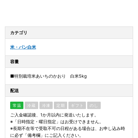
カテゴリ
米・パン
白米
容量
■特別栽培米あいちのかおり 白米5kg
配送
常温
冷蔵
冷凍
定期
ギフト
のし
ご入金確認後、1か月以内に発送いたします。
※「日時指定・曜日指定」はお受けできません。
※長期不在等で受取不可の日程がある場合は、お申し込み時
に必ず「備考欄」にご記入ください。