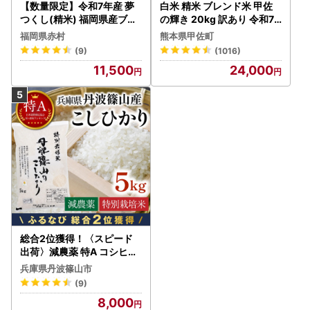
Mail：aisai@steamship.co.jp
【数量限定】令和7年産 夢
白米 精米 ブレンド米 甲佐
つくし(精米) 福岡県産ブラ
の輝き 20kg 訳あり 令和7
受付時間：平日9:00〜17:00
ンド米 10kg (品番:3X11R7)
年産 【価格改定ZS】
※土曜日・日曜日・祝日および年末年始は対応いたしかねま
福岡県赤村
熊本県甲佐町
す。
(9)
(1016)
11,500
24,000
総合2位獲得！〈スピード
出荷〉減農薬 特A コシヒカ
リ 5kg 丹波篠山産 特別栽培
兵庫県丹波篠山市
米 こしひかり
(9)
8,000