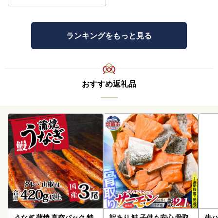
ランキングをもっと見る
おすすめ返礼品
うなぎ 蒲焼 真空パック 特
訳あり 鮭 子供も安心 骨取
牛ハ