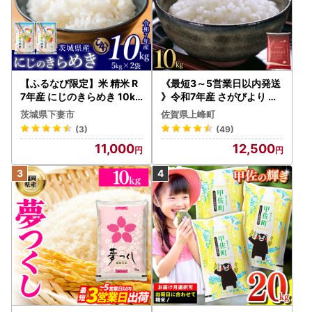
お寄せいただいた個人情報は、寄附金の受付、入金及び返礼
品発送に係る確認・連絡、各種お問い合わせ、寄附の使い道
のお知らせの広報等に利用するものであり、それ以外の目的
で使用するものではありません。返礼品発送に関して、必要
最低限の範囲において返礼品取扱い事業者に通知します。
【ふるなび限定】米 精米 R
《最短3～5営業日以内発送
7年産 にじのきらめき 10kg
》令和7年産 さがびより 佐
【ふるさと納税の対象となる地方団体の指定について】
10月 FN-Limited-PR
賀県産（精米）10kg
茨城県下妻市
佐賀県上峰町
愛西市は令和７年９月２６日付総務大臣通知「ふるさと納税
(3)
(49)
の対象となる地方団体の指定について（通知）」にて、地方
11,000
12,500
税法（昭和２５年法律第２２６号）第３７条の２第２項及び
第３１４条の７第２項の規定に基づき、ふるさと納税の対象
となる地方団体として指定されました。
指定対象期間は、令和７年１０月１日から令和８年９月３０
日までです。
＝＝＝＝＝＝＝＝＝＝＝＝＝＝＝＝＝＝＝＝＝＝＝＝＝＝＝
＝＝＝＝＝＝＝＝＝＝＝＝＝
●お問合せ先●
愛西市ふるさと納税サポート室
TEL：050-8885-9660