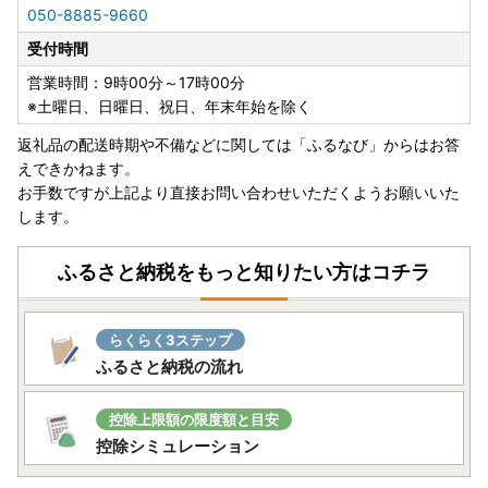
②お届け日・曜日のご指定はお受けいたしかねます。
050-8885-9660
③出荷されましたら、「出荷通知メール」（自動配信）に
受付時間
て運送会社や送り状番号をご案内しておりますので、ご確認
ください。
営業時間：9時00分～17時00分
※土曜日、日曜日、祝日、年末年始を除く
【ワンストップ特例申請をご希望の方】
返礼品の配送時期や不備などに関しては「ふるなび」からはお答
■マイナンバーカードをお持ちの場合■
えできかねます。
複数自治体のワンストップ特例申請をスマホでまとめてオン
お手数ですが上記より直接お問い合わせいただくようお願いいた
ライン申請「ふるまど」がご利用いただけます。ぜひご利用
します。
ください。
ふるさと納税をもっと知りたい方はコチラ
「ふるまど」
※オンライン申請ですでに手続きが完了していても、ワンス
らくらく3ステップ
トップ特例申請書類が届く場合がございます。
ふるさと納税の流れ
お受け取りの際は、行き違いのこととご了承いただき、破棄
いただけますと幸いです。
※ワンストップ特例申請書の受付が完了しましたら、メール
控除上限額の限度額と目安
にてお知らせいたします。
控除シミュレーション
■郵送での提出■