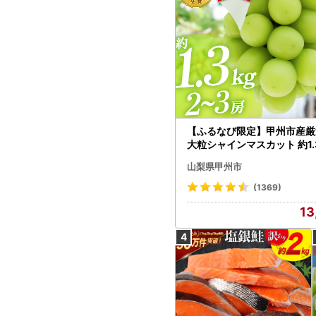
【ふるなび限定】甲州市産厳
大粒シャインマスカット 約1.3
～3房【2026年発送】（MG）
山梨県甲州市
472 FN-Limited-VO シャ
カット フルーツ
(1369)
13