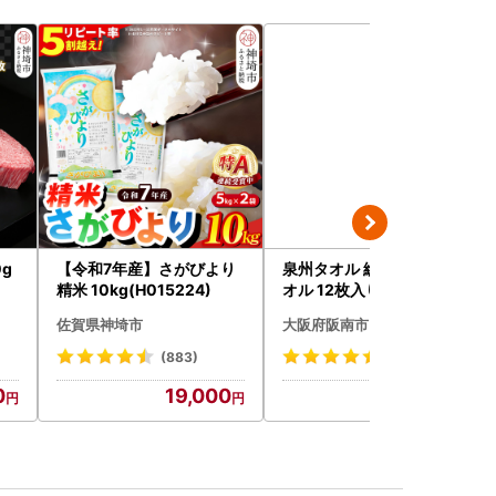
g
【令和7年産】さがびより
泉州タオル 総パイル 白タ
精米 10kg(H015224)
オル 12枚入り 210匁
佐賀県神埼市
大阪府阪南市
(883)
(39)
0
19,000
10,000