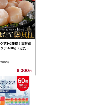
グ第1位獲得！高評価
ホタテ 400g（ほたて
）
(2893)
8,000