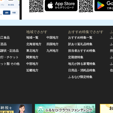
地域でさがす
おすすめ特集でさがす
加工食品
地域一覧
中国地方
おすすめ特集一覧
ふ
工芸品
北海道地方
四国地方
訳あり返礼品特集
ふ
感謝状・記念品
東北地方
九州地方
担当者おすすめ特集
控
旅行・チケット
関東地方
定期便特集
ふ
セット類 その他
中部地方
地元が誇る家電特集
ふ
近畿地方
日用品・消耗品特集
住
ふるなび限定特集