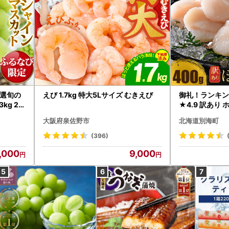
選旬の
えび 1.7kg 特大5Lサイズ むきえび
御礼！ランキン
kg 2
★4.9 訳あり 
B12-
帆立 貝柱 冷凍 
大阪府泉佐野市
北海道別海町
インマス
(396)
,000
9,000