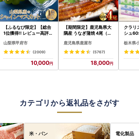
【ふるなび限定】【総合
【期間限定】鹿児島県大
クラリ
1位獲得!! レビュー高評価
隅産 うなぎ蒲焼 4尾（60
シュ60
★】〈2026年度配送分
0g） KN007-004-04-
0枚))
山梨県甲府市
鹿児島県鹿屋市
栃木県
〉山梨県産 シャインマス
cp18 うなぎ 鰻 魚 惣菜 総
ト)【
カット 2～3房（1.0kg以
菜
・沖縄県
(2009)
(5767)
上）シャイン フルーツ F
10,000
18,000
N-Limited-SP
カテゴリから返礼品をさがす
米・パン
電化製品