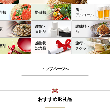
酒・
介類
野菜類
アルコール
雑貨・
調味料・
類
日用品
油
感謝状・
旅行・
芸品
記念品
チケット
トップページへ
おすすめ返礼品