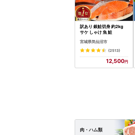
訳あり 銀鮭切身 約2kg
サケ しゃけ 魚 鮭
宮城県気仙沼市
(2513)
12,500
肉・
ハム類