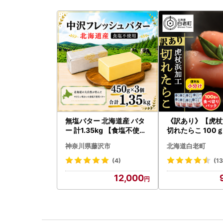
無塩バター 北海道産 バタ
《訳あり》【虎杖
ー 計1.35kg 【食塩不使用
切れたらこ 100ｇ
】
0g AK081
神奈川県藤沢市
北海道白老町
(4)
(1
12,000