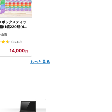
スボックスティッ
箱(1箱220組(44
(5個入り×12セッ
小山市
配送不可地域：離島
】【1256759】
(3240)
14,000
もっと見る