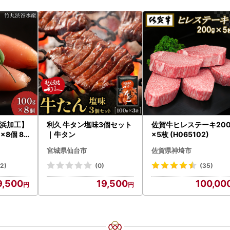
浜加工】
利久 牛タン塩味3個セット
佐賀牛ヒレステーキ200
×8個 80
｜牛タン
×5枚 (H065102)
宮城県仙台市
佐賀県神埼市
32)
(0)
(35)
9,500
19,500
100,00