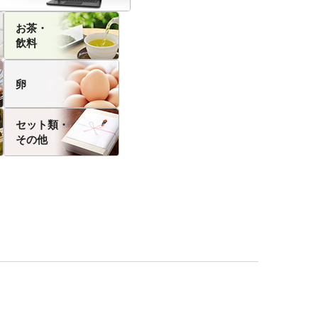
お茶・
飲料
卵
セット類・
その他