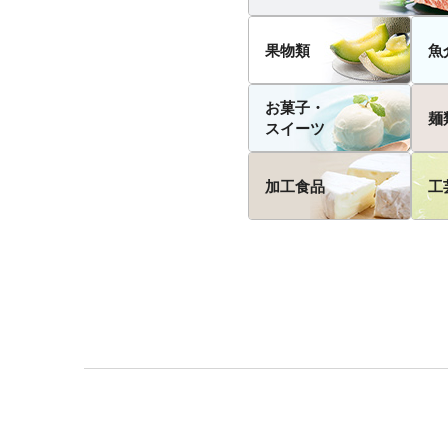
果物類
魚
お菓子・
麺
スイーツ
加工食品
工