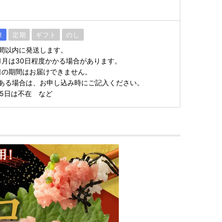
凍
定期
ギフト
のし
間以内に発送します。
～1月は30日程度かかる場合があります。
6日の期間はお届けできません。
ある場合は、お申し込み時にご記入ください。
25日は不在 など