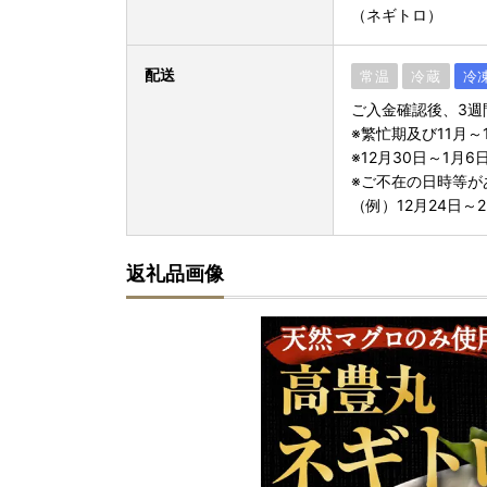
（ネギトロ）
配送
常温
冷蔵
冷
ご入金確認後、3週
※繁忙期及び11月
※12月30日～1月
※ご不在の日時等が
（例）12月24日～
返礼品画像