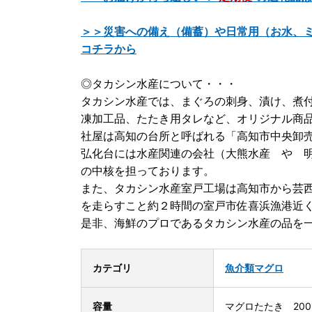
＞＞災害への備え（備蓄）や日常用（お水、
コチラから
◎タカシン水産について・・・
タカシン水産では、まぐろの刺身、漬け、煮
凍加工品、たたき用タレなど、オリジナル商
社屋は高知の台所と呼ばれる「高知市中央卸
弘化台には水産関連の会社（大熊水産 や 
の中核を担っております。
また、タカシン水産室戸工場は高知市から芸
を走らすこと約２時間の室戸市佐喜浜漁港近
是非、海鮮のプロであるタカシン水産の品を
カテゴリ
魚介類
マグロ
容量
マグロたたき 200