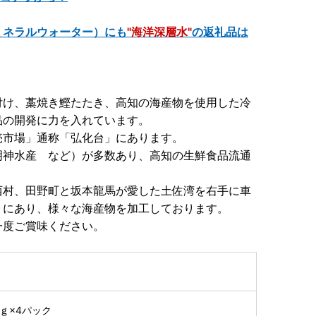
ミネラルウォーター）にも
"海洋深層水"
の返礼品は
付け、藁焼き鰹たたき、高知の海産物を使用した冷
品の開発に力を入れています。
売市場」通称「弘化台」にあります。
明神水産 など）が多数あり、高知の生鮮食品流通
西村、田野町と坂本龍馬が愛した土佐湾を右手に車
くにあり、様々な海産物を加工しております。
一度ご賞味ください。
ｇ×4パック