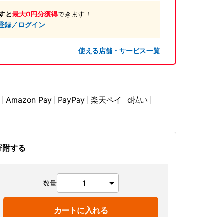
すと
最大0円分獲得
できます！
登録／ログイン
使える店舗・サービス一覧
Amazon Pay
PayPay
楽天ペイ
d払い
寄附する
数量
カートに入れる