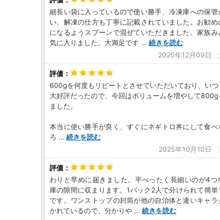
細長い袋に入っているので使い勝手、冷凍庫への保管
い。解凍の仕方も丁寧に記載されていました。お勧め
になるようスプーンで混ぜていただきました。家族み
気に入りました。大満足です
...
続きを読む
2025年12月09日
600gを何度もリピートとさせていただいており、い
大好評だったので、今回はボリュームを増やして800
ました。
本当に使い勝手が良く、すぐにネギトロ丼にして食べ
ろ
...
続きを読む
2025年10月10日
わりと早めに届きました。平べったく長細いのが4つ
庫の隙間に収まります。1パック2人で分けられて簡単
です。ワンストップの封筒が他の自治体と違いキャラ
かれているので、分かりや
...
続きを読む