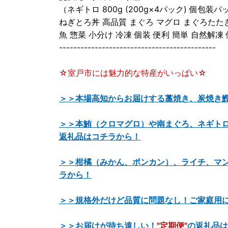
（ネギトロ 800g (200g×4パック) 個包
ねぎとろ丼 高品質 まぐろ マグロ まぐろたたき
魚 惣菜 小分け 冷凍 個装 便利 簡単 自然解凍
--------------------------------------------
☆室戸市には魅力的な特産がいっぱい☆
＞＞本場高知からお届けする藁焼き、炭焼き
＞＞本鮪（クロマグロ）や南まぐろ、ネギト
返礼品はコチラから！
＞＞柑橘（みかん、ポンカン）、ライチ、マ
ラから！
＞＞規格外だけど品質に問題なし！ご家庭用
＞＞お届けが待ち遠しい！
"定期便"
の返礼品は