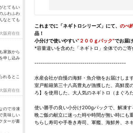
がとてもい
のふわふわ
んなとても
これまでに「ネギトロシリーズ」にて、
のべ
品！
 大阪府在住
小分けで使いやすい
“２００ｇパック”
でお届
*容量違いを含めた「ネギトロ」全体でのご寄付をい
つも家族から
gを申し込み
--------------------------------------------
られるとこ
水産会社が自慢の海鮮・魚介物をお届けしま
室戸船籍第三十八高豊丸が漁獲した、高鮮度
 大阪府在住
ろ】を使用した、大人気のネギトロ（まぐろ
使い勝手の良い小分け200gパックで、解凍
なので冷凍
晩ご飯の献立に迷った時や時間が無い時にも
で美味しい
クターが書
ちらし寿司や手巻き寿司、軍艦、海鮮丼、ネ