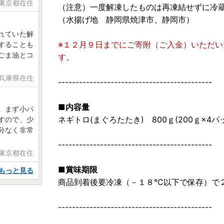
 東京都在住
（注意）一度解凍したものは再凍結せずに冷
（水揚げ地 静岡県焼津市、静岡市）
れていた解
※１２月９日までにご寄附（ご入金）いただ
することも
ごま油とコ
す。
 兵庫県在住
--------------------------------------------
■内容量
。まず小パ
ネギトロ(まぐろたたき) 800ｇ(200ｇ×4パ
すので、少
分なく非常
--------------------------------------------
 東京都在住
■賞味期限
もっと見る
商品到着後要冷凍（－１８℃以下で保存）で
--------------------------------------------