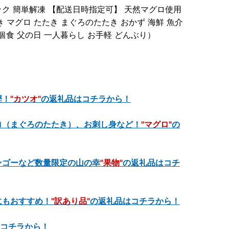
装パック 簡単解凍 【配送日時指定可】 天然マグロ使用
 マグロ たたき まぐろのたたき おかず 海鮮 魚介
 個食 父の日 一人暮らし お手軽 どんぶり）
鰹！
"カツオ"
の返礼品はコチラから！
ロ（まぐろのたたき）、お刺し身など！
"マグロ"
の
ンゴーなど数量限定の山の幸
"果物"
の返礼品はコチ
にもおすすめ！
"訳あり品"
の返礼品はコチラから！
コチラから！