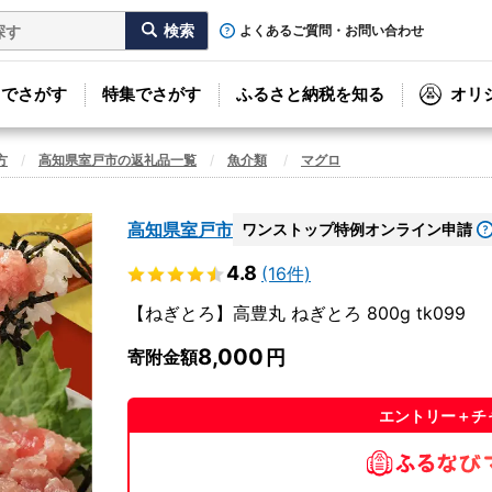
よくあるご質問・お問い合わせ
リでさがす
特集でさがす
ふるさと納税を知る
オリ
方
高知県室戸市の返礼品一覧
魚介類
マグロ
高知県室戸市
ワンストップ特例オンライン申請
4.8
(16件)
【ねぎとろ】高豊丸 ねぎとろ 800g tk099
8,000
寄附金額
エントリー＋チ