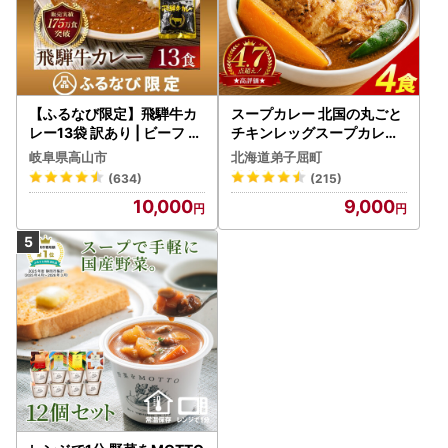
【ふるなび限定】飛騨牛カ
スープカレー 北国の丸ごと
レー13袋 訳あり | ビーフ レ
チキンレッグスープカレー
トルト 訳あり DC006-CP
4個 3739
岐阜県高山市
北海道弟子屈町
01 FN-Limited-VO
(634)
(215)
10,000
9,000