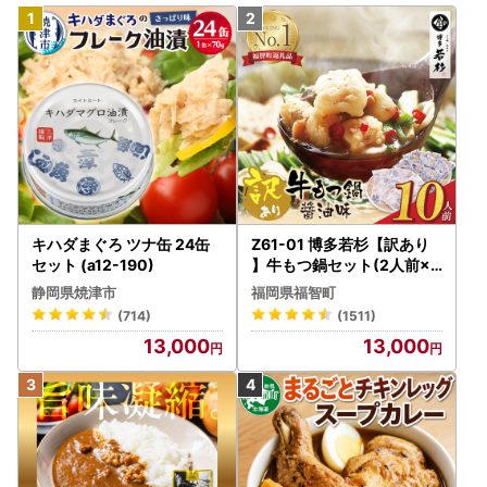
キハダまぐろ ツナ缶 24缶
Z61-01 博多若杉【訳あり
セット (a12-190)
】牛もつ鍋セット(2人前×5
) 10人前 もつ鍋
静岡県焼津市
福岡県福智町
(714)
(1511)
13,000
13,000