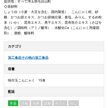
提供地：すべて埼玉県毛呂山町
◇原材料
しょうゆ（小麦・大豆を含む、国内製造）、こんにゃく粉、砂
糖、かつお節エキス、かつお節抽出液、食塩、みりん、するめ粉
末（いか）、昆布エキス、煮干エキス、昆布魚介エキス（さばを
含む）／調味料（アミノ酸等）、水酸化Ca（こんにゃく用凝固
剤）、酒精、酸味料
カテゴリ
加工食品
その他の加工食品
容量
味付玉こんにゃく 15食
配送
常温
冷蔵
冷凍
定期
ギフト
のし