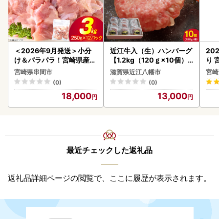
＜2026年9月発送＞小分
近江牛入（生）ハンバーグ
20
け＆パラパラ！宮崎県産鶏
【1.2kg（120ｇ×10個）
り 
ももカット合計3kg_K043
】【AG09W】
C32
宮崎県串間市
滋賀県近江八幡市
宮崎
-009-2609
(0)
(0)
18,000
13,000
最近チェックした返礼品
返礼品詳細ページの閲覧で、ここに履歴が表示されます。