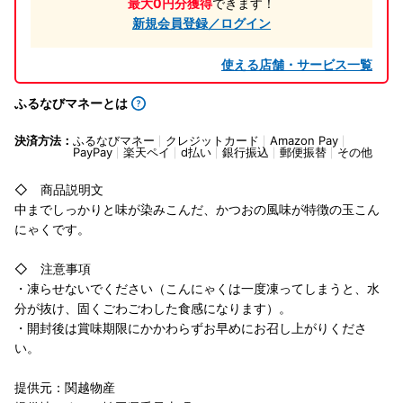
最大0円分獲得
できます！
新規会員登録／ログイン
使える店舗・サービス一覧
ふるなびマネーとは
決済方法：
ふるなびマネー
クレジットカード
Amazon Pay
PayPay
楽天ペイ
d払い
銀行振込
郵便振替
その他
◇ 商品説明文
中までしっかりと味が染みこんだ、かつおの風味が特徴の玉こん
にゃくです。
◇ 注意事項
・凍らせないでください（こんにゃくは一度凍ってしまうと、水
分が抜け、固くごわごわした食感になります）。
・開封後は賞味期限にかかわらずお早めにお召し上がりくださ
い。
提供元：関越物産