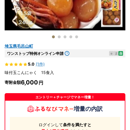
埼玉県毛呂山町
ワンストップ特例オンライン申請
e
ま
自
5.0
(1件)
味付玉こんにゃく 15食入
6,000
寄附金額
エントリー＋チャージでマネー増量！
増量の内訳
ログインして
条件を満たすと