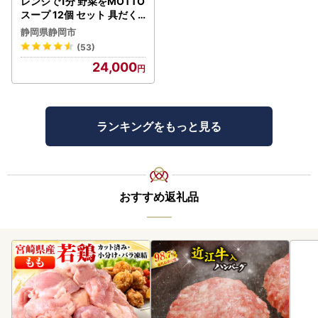
レンジで1分 野菜をMOTTO
スープ 12個 セット 具だく
さんスープ 朝食 惣菜 国産
静岡県静岡市
野菜 常温保存
(53)
24,000
ランキングをもっと見る
おすすめ返礼品