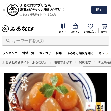
ふるなびアプリなら
返礼品がもっと探しやすい！
開く
ふるさと納税サイト「ふるなび」
ガイド
ログイン
お気に入り
カート
キーワードを入力
ランキング
地域一覧
カテゴリ
特集
ふるさと納税を知る
キャンペ
ふるさと納税サイト「ふるなび」
地域でさがす
関東地方
埼玉県毛