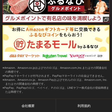
Amazon、Amazon.co.jpおよびそのロゴは、Amazon.com,Inc.またはその関連会社
の商標です。
PayPayマネーライトが付与されます。PayPayマネーライトの出金はできません。
Amazon、Amazon.co.jp、Amazon Payおよびそれらのロゴは、Amazon.com, Inc.
またはその関連会社の商標です。
PayPay、PayPayのロゴ、ペイペイ、Ｐのロゴは、LINEヤフー株式会社の登録商標ま
たは商標です。
会社概要
利用規約