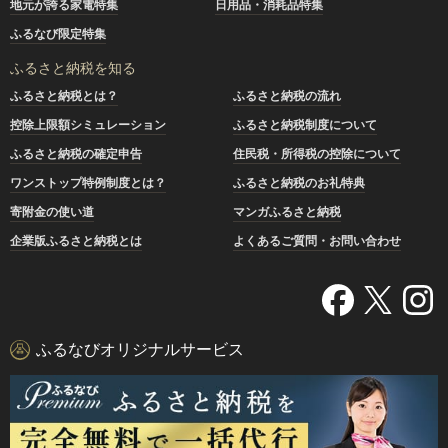
地元が誇る家電特集
日用品・消耗品特集
ふるなび限定特集
ふるさと納税を知る
ふるさと納税とは？
ふるさと納税の流れ
控除上限額シミュレーション
ふるさと納税制度について
ふるさと納税の確定申告
住民税・所得税の控除について
ワンストップ特例制度とは？
ふるさと納税のお礼特典
寄附金の使い道
マンガふるさと納税
企業版ふるさと納税とは
よくあるご質問・お問い合わせ
ふるなびオリジナルサービス