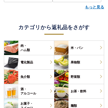
もっと見る
カテゴリから返礼品をさがす
肉・
米・パン
ハム類
電化製品
果物類
魚介類
野菜類
酒・
お茶・
飲料
アルコール
お菓子・
麺類
スイーツ