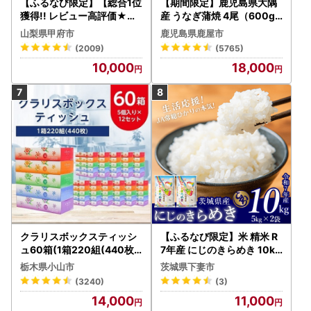
【ふるなび限定】【総合1位
【期間限定】鹿児島県大隅
獲得!! レビュー高評価★】
産 うなぎ蒲焼 4尾（600g
〈2026年度配送分〉山梨
） KN007-004-04-cp18
山梨県甲府市
鹿児島県鹿屋市
県産 シャインマスカット 2
うなぎ 鰻 魚 惣菜 総菜
(2009)
(5765)
～3房（1.0kg以上）シャイ
10,000
18,000
ン フルーツ FN-Limited-S
P
クラリスボックスティッシ
【ふるなび限定】米 精米 R
ュ60箱(1箱220組(440枚))
7年産 にじのきらめき 10kg
(5個入り×12セット)【配送
10月 FN-Limited-PR
栃木県小山市
茨城県下妻市
不可地域：離島・沖縄県】
(3240)
(3)
【1256759】
14,000
11,000