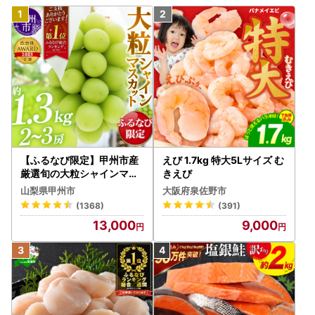
【ふるなび限定】甲州市産
えび 1.7kg 特大5Lサイズ む
厳選旬の大粒シャインマス
きえび
カット 約1.3kg 2～3房【2
山梨県甲州市
大阪府泉佐野市
026年発送】（MG）B12-
(1368)
(391)
472 FN-Limited-VO シャ
13,000
9,000
インマスカット フルーツ