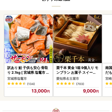
訳あり 鮭 子供も安心 骨取
栗千本 黄金 1箱 9個入り モ
南国
り 2.1kg [ 宮城県 塩竈市 ]
ンブラン お菓子 スイーツ
だも
鮭
デザート モンブラン 人気
ス【
宮城県塩竈市
愛知県名古屋市
宮崎
(134)
(703)
13,000
9,000