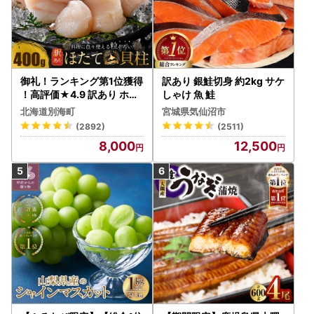
御礼！ランキング第1位獲得
訳あり 銀鮭切身 約2kg サケ
！高評価★4.9 訳あり ホタ
しゃけ 魚 鮭
テ 400g（ほたて 帆立 貝柱
北海道別海町
宮城県気仙沼市
冷凍 ）
(2892)
(2511)
8,000
12,500