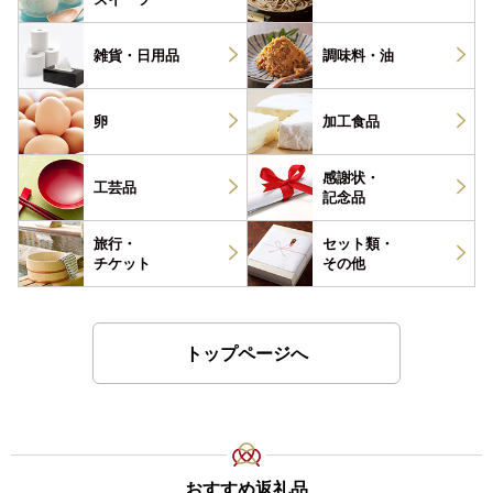
雑貨・
日用品
調味料・
油
卵
加工食品
感謝状・
工芸品
記念品
旅行・
セット類・
チケット
その他
トップページへ
おすすめ返礼品