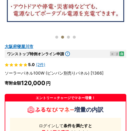
大阪府寝屋川市
ワンストップ特例オンライン申請
e
ま
自
5.0
(2件)
ソーラーパネル100W (ピンバン別売りパネル) [1366]
120,000
寄附金額
エントリー＋チャージでマネー増量！
増量の内訳
ログインして
条件を満たすと