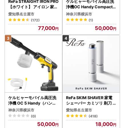
ReFa STRAIGHT IRON PRO
ケルヒャーモバイル高圧洗
【ホワイト】 アイロン 家電
浄機OC Handy Compact
美容 リファ アイロン
（ハンディエア） APV000
愛知県名古屋市
神奈川県横浜市
7
(172)
(1)
77,000
50,000
ケルヒャーモバイル高圧洗
ReFa SKIM SHAVER 家電
浄機 OC 5 Handy（ハンデ
シェーバー カミソリ 剃刀
ィジェット） APV0006
シェーバー
神奈川県横浜市
愛知県名古屋市
(0)
(418)
50,000
18,000