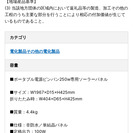
【地場産品基準】
(3) 当該地方団体の区域内において返礼品等の製造、加工その他の
工程のうち主要な部分を行うことにより相応の付加価値が生じて
いるものであること。
カテゴリ
電化製品
その他の電化製品
容量
■ポータブル電源ピンバン250w専用ソーラーパネル
■サイズ：W1967×D15×H425mm
折りたたみ時：W404×D65×H425mm
■質量：4.4kg
■仕様：非防水／単結晶パネル
■定格出力：100W