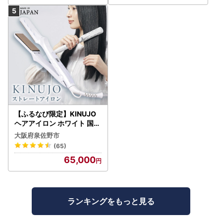
【ふるなび限定】KINUJO
ヘアアイロン ホワイト 国内
製造 FN-Limited-PR
大阪府泉佐野市
(65)
65,000
ランキングをもっと見る