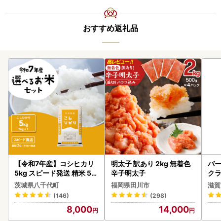
おすすめ返礼品
【令和7年産】コシヒカリ
明太子 訳あり 2kg 無着色
バー
5kg スピード発送 精米 5k
辛子明太子
クラ
g x 1袋 白米 茨城県 八千代
アボ
茨城県八千代町
福岡県田川市
滋賀
町
ン
(146)
(298)
8,000
14,000